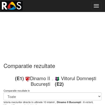
Toggl
navig
Comparatie rezultate
(E1)
Dinamo II
Viitorul Domnești
-
București
(E2)
Comparatie rezultate in
Istoria meciurilor directe
In ultimele 10 intalniri ,
: 6 victorii,
Dinamo II București