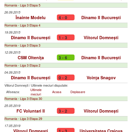
Romania - Liga 3 Etapa 5
26.09.2015
Înainte Modelu
4 - 0
Dinamo II București
Romania - Liga 3 Etapa 4
19.09.2015
Dinamo II București
1 - 3
Viitorul Domnești
Romania - Liga 3 Etapa 3
12.09.2015
CSM Olteniţa
3 - 6
Dinamo II București
Romania - Liga 3 Etapa 2
04.09.2015
Dinamo II București
0 - 2
Voinţa Snagov
Viitorul Domnești
/
Ultimele meciuri disputate:
Ultimele
Afiseaza:
Acasa
Deplasare
meciuri
Romania - Liga 3 Etapa 30
25.05.2019
FC Voluntari II
3 - 2
Viitorul Domnești
Romania - Liga 3 Etapa 29
17.05.2019
Viitorul Domnești
1 - 3
Universitatea Craiova