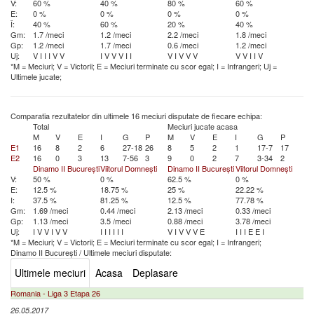
V:
60 %
40 %
80 %
60 %
E:
0 %
0 %
0 %
0 %
Î:
40 %
60 %
20 %
40 %
Gm:
1.7 /meci
1.2 /meci
2.2 /meci
1.8 /meci
Gp:
1.2 /meci
1.7 /meci
0.6 /meci
1.2 /meci
Uj:
V
I
I
I
V
V
I
V
V
V
I
I
V
I
V
V
V
V
V
I
I
V
*M = Meciuri; V = Victorii; E = Meciuri terminate cu scor egal; I = Infrangeri; Uj =
Ultimele jucate;
Comparatia rezultatelor din ultimele 16 meciuri disputate de fiecare echipa:
Total
Meciuri jucate acasa
M
V
E
I
G
P
M
V
E
I
G
P
E1
16
8
2
6
27-18
26
8
5
2
1
17-7
17
E2
16
0
3
13
7-56
3
9
0
2
7
3-34
2
Dinamo II București
Viitorul Domnești
Dinamo II București
Viitorul Domnești
V:
50 %
0 %
62.5 %
0 %
E:
12.5 %
18.75 %
25 %
22.22 %
I:
37.5 %
81.25 %
12.5 %
77.78 %
Gm:
1.69 /meci
0.44 /meci
2.13 /meci
0.33 /meci
Gp:
1.13 /meci
3.5 /meci
0.88 /meci
3.78 /meci
Uj:
I
V
V
I
V
V
I
I
I
I
I
I
V
I
V
V
V
E
I
I
I
E
E
I
*M = Meciuri; V = Victorii; E = Meciuri terminate cu scor egal; I = Infrangeri;
Dinamo II București
/
Ultimele meciuri disputate:
Ultimele meciuri
Acasa
Deplasare
Romania - Liga 3 Etapa 26
26.05.2017