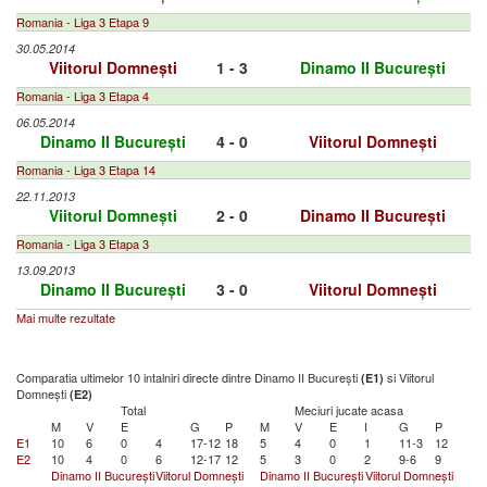
Romania - Liga 3 Etapa 9
30.05.2014
Viitorul Domnești
1 - 3
Dinamo II București
Romania - Liga 3 Etapa 4
06.05.2014
Dinamo II București
4 - 0
Viitorul Domnești
Romania - Liga 3 Etapa 14
22.11.2013
Viitorul Domnești
2 - 0
Dinamo II București
Romania - Liga 3 Etapa 3
13.09.2013
Dinamo II București
3 - 0
Viitorul Domnești
Mai multe rezultate
Comparatia ultimelor 10 intalniri directe dintre Dinamo II București
si Viitorul
(E1)
Domnești
(E2)
Total
Meciuri jucate acasa
M
V
E
G
P
M
V
E
I
G
P
E1
10
6
0
4
17-12
18
5
4
0
1
11-3
12
E2
10
4
0
6
12-17
12
5
3
0
2
9-6
9
Dinamo II București
Viitorul Domnești
Dinamo II București
Viitorul Domnești