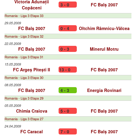
Victoria Adunații
3 - 0
FC Balș 2007
Copăceni
Romania - Liga 3 Etapa 33
29.05.2009
FC Balș 2007
0 - 4
Oltchim Râmnicu-Vâlcea
Romania - Liga 3 Etapa 32
22.05.2009
FC Balș 2007
0 - 3
Minerul Motru
Romania - Liga 3 Etapa 31
15.05.2009
FC Argeș Pitești II
13 - 0
FC Balș 2007
Romania - Liga 3 Etapa 30
08.05.2009
FC Balș 2007
4 - 3
Energia Rovinari
Romania - Liga 3 Etapa 29
05.05.2009
Chimia Craiova
5 - 0
FC Balș 2007
Romania - Liga 3 Etapa 27
24.04.2009
FC Caracal
7 - 0
FC Balș 2007