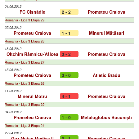
01.06.2012
FC Cisnădie
2 - 2
Prometeu Craiova
Romania - Liga 3 Etapa 29
25.05.2012
Prometeu Craiova
1 - 1
Minerul Mătăsari
Romania - Liga 3 Etapa 28
18.05.2012
Oltchim Râmnicu-Vâlcea
3 - 2
Prometeu Craiova
Romania - Liga 3 Etapa 27
15.05.2012
Prometeu Craiova
3 - 0
Atletic Bradu
Romania - Liga 3 Etapa 26
11.05.2012
Minerul Motru
4 - 1
Prometeu Craiova
Romania - Liga 3 Etapa 25
04.05.2012
Prometeu Craiova
1 - 0
Metaloglobus București
Romania - Liga 3 Etapa 24
27.04.2012
Gaz Metan Mediaș II
0 - 1
Prometeu Craiova