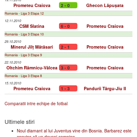
Prometeu Craiova
2 - 0
Ghecon Lăpușata
Romania - Liga 3 Etapa 12
12.11.2010
CSM Slatina
6 - 0
Prometeu Craiova
Romania - Liga 3 Etapa 10
29.10.2010
Minerul Jilț Mătăsari
2 - 1
Prometeu Craiova
Romania - Liga 3 Etapa 9
22.10.2010
Oltchim Râmnicu-Vâlcea
3 - 0
Prometeu Craiova
Romania - Liga 3 Etapa 8
15.10.2010
Prometeu Craiova
1 - 3
Pandurii Târgu-Jiu II
Comparatii intre echipe de fotbal
Ultimele stiri
Noul diamant al lui Juventus vine din Bosnia. Barbarez este
convins că va deveni campion