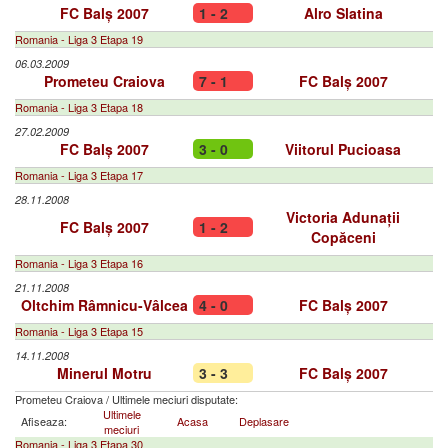
FC Balș 2007
1 - 2
Alro Slatina
Romania - Liga 3 Etapa 19
06.03.2009
Prometeu Craiova
7 - 1
FC Balș 2007
Romania - Liga 3 Etapa 18
27.02.2009
FC Balș 2007
3 - 0
Viitorul Pucioasa
Romania - Liga 3 Etapa 17
28.11.2008
Victoria Adunații
FC Balș 2007
1 - 2
Copăceni
Romania - Liga 3 Etapa 16
21.11.2008
Oltchim Râmnicu-Vâlcea
4 - 0
FC Balș 2007
Romania - Liga 3 Etapa 15
14.11.2008
Minerul Motru
3 - 3
FC Balș 2007
Prometeu Craiova
/
Ultimele meciuri disputate:
Ultimele
Afiseaza:
Acasa
Deplasare
meciuri
Romania - Liga 3 Etapa 30