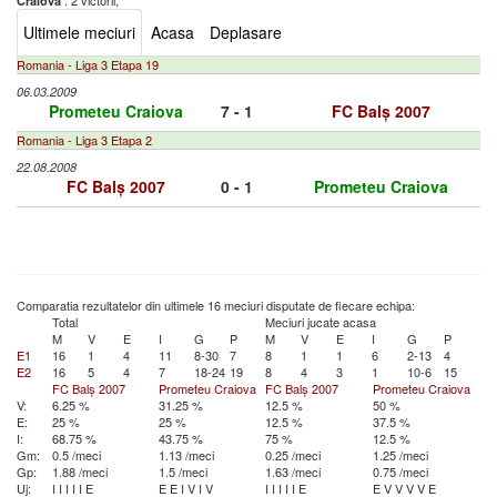
: 2 victorii,
Craiova
Ultimele meciuri
Acasa
Deplasare
Romania - Liga 3 Etapa 19
06.03.2009
Prometeu Craiova
7 - 1
FC Balș 2007
Romania - Liga 3 Etapa 2
22.08.2008
FC Balș 2007
0 - 1
Prometeu Craiova
Comparatia rezultatelor din ultimele 16 meciuri disputate de fiecare echipa:
Total
Meciuri jucate acasa
M
V
E
I
G
P
M
V
E
I
G
P
E1
16
1
4
11
8-30
7
8
1
1
6
2-13
4
E2
16
5
4
7
18-24
19
8
4
3
1
10-6
15
FC Balș 2007
Prometeu Craiova
FC Balș 2007
Prometeu Craiova
V:
6.25 %
31.25 %
12.5 %
50 %
E:
25 %
25 %
12.5 %
37.5 %
I:
68.75 %
43.75 %
75 %
12.5 %
Gm:
0.5 /meci
1.13 /meci
0.25 /meci
1.25 /meci
Gp:
1.88 /meci
1.5 /meci
1.63 /meci
0.75 /meci
Uj:
I
I
I
I
I
E
E
E
I
V
I
V
I
I
I
I
I
E
E
V
V
V
V
E