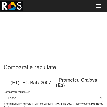
Toggl
navig
Comparatie rezultate
Prometeu Craiova
(E1)
FC Balș 2007
-
(E2)
Comparatie rezultate in
Istoria meciurilor directe
In ultimele 2 intalniri ,
: nici o victorie,
FC Balș 2007
Prometeu