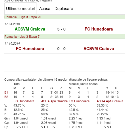
: o victorie, 1 egaluri
Apă Craiova
Ultimele meciuri
Acasa
Deplasare
Romania - Liga 3 Etapa 20
17.04.2015
ACSVM Craiova
3 - 0
FC Hunedoara
Romania - Liga 3 Etapa 7
11.10.2014
FC Hunedoara
0 - 0
ACSVM Craiova
Comparatia rezultatelor din ultimele 16 meciuri disputate de fiecare echipa:
Total
Meciuri jucate acasa
M
V
E
I
G
P
M
V
E
I
G
P
E1
16
7
2
7
31-31
23
8
4
1
3
18-14
13
E2
16
4
4
8
21-33
16
9
3
4
2
12-10
13
FC Hunedoara
ASRA Apă Craiova
FC Hunedoara
ASRA Apă Craiova
V:
43.75 %
25 %
50 %
33.33 %
E:
12.5 %
25 %
12.5 %
44.44 %
I:
43.75 %
50 %
37.5 %
22.22 %
Gm:
1.94 /meci
1.31 /meci
2.25 /meci
1.33 /meci
Gp:
1.94 /meci
2.06 /meci
1.75 /meci
1.11 /meci
Uj:
E
V
V
I
E
I
V
E
I
E
I
V
E
V
I
I
V
I
E
E
I
V
V
E