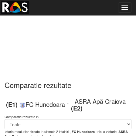
Toggl
navig
Comparatie rezultate
ASRA Apă Craiova
(E1)
FC Hunedoara
-
(E2)
Comparatie rezultate in
Istoria meciurilor directe
In ultimele 2 intalniri ,
: nici o victorie,
FC Hunedoara
ASRA