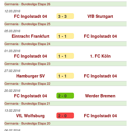
Germania - Bundesliga Etapa 26
12.03.2016
FC Ingolstadt 04
3 - 3
VfB Stuttgart
Germania - Bundesliga Etapa 25
05.03.2016
Eintracht Frankfurt
1 - 1
FC Ingolstadt 04
Germania - Bundesliga Etapa 24
01.03.2016
FC Ingolstadt 04
1 - 1
1. FC Köln
Germania - Bundesliga Etapa 23
27.02.2016
Hamburger SV
1 - 1
FC Ingolstadt 04
Germania - Bundesliga Etapa 22
20.02.2016
FC Ingolstadt 04
2 - 0
Werder Bremen
Germania - Bundesliga Etapa 21
13.02.2016
VfL Wolfsburg
2 - 0
FC Ingolstadt 04
Germania - Bundesliga Etapa 20
06.02.2016