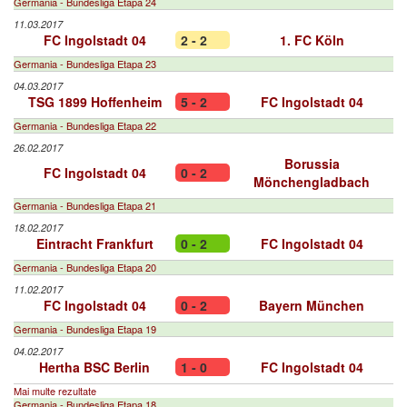
Germania - Bundesliga Etapa 24
11.03.2017
FC Ingolstadt 04
2 - 2
1. FC Köln
Germania - Bundesliga Etapa 23
04.03.2017
TSG 1899 Hoffenheim
5 - 2
FC Ingolstadt 04
Germania - Bundesliga Etapa 22
26.02.2017
Borussia
FC Ingolstadt 04
0 - 2
Mönchengladbach
Germania - Bundesliga Etapa 21
18.02.2017
Eintracht Frankfurt
0 - 2
FC Ingolstadt 04
Germania - Bundesliga Etapa 20
11.02.2017
FC Ingolstadt 04
0 - 2
Bayern München
Germania - Bundesliga Etapa 19
04.02.2017
Hertha BSC Berlin
1 - 0
FC Ingolstadt 04
Mai multe rezultate
Germania - Bundesliga Etapa 18