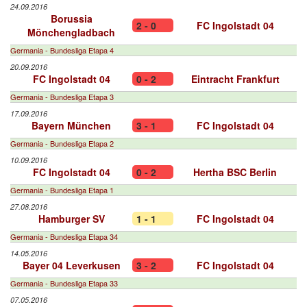
24.09.2016
Borussia
2 - 0
FC Ingolstadt 04
Mönchengladbach
Germania - Bundesliga Etapa 4
20.09.2016
FC Ingolstadt 04
0 - 2
Eintracht Frankfurt
Germania - Bundesliga Etapa 3
17.09.2016
Bayern München
3 - 1
FC Ingolstadt 04
Germania - Bundesliga Etapa 2
10.09.2016
FC Ingolstadt 04
0 - 2
Hertha BSC Berlin
Germania - Bundesliga Etapa 1
27.08.2016
Hamburger SV
1 - 1
FC Ingolstadt 04
Germania - Bundesliga Etapa 34
14.05.2016
Bayer 04 Leverkusen
3 - 2
FC Ingolstadt 04
Germania - Bundesliga Etapa 33
07.05.2016