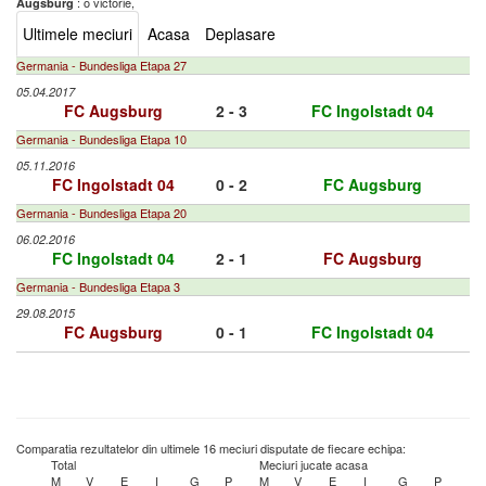
: o victorie,
Augsburg
Ultimele meciuri
Acasa
Deplasare
Germania - Bundesliga Etapa 27
05.04.2017
FC Augsburg
2 - 3
FC Ingolstadt 04
Germania - Bundesliga Etapa 10
05.11.2016
FC Ingolstadt 04
0 - 2
FC Augsburg
Germania - Bundesliga Etapa 20
06.02.2016
FC Ingolstadt 04
2 - 1
FC Augsburg
Germania - Bundesliga Etapa 3
29.08.2015
FC Augsburg
0 - 1
FC Ingolstadt 04
Comparatia rezultatelor din ultimele 16 meciuri disputate de fiecare echipa:
Total
Meciuri jucate acasa
M
V
E
I
G
P
M
V
E
I
G
P