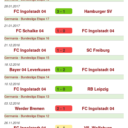
28.01.2017
FC Ingolstadt 04
3 - 1
Hamburger SV
Germania - Bundesliga Etapa 17
21.01.2017
FC Schalke 04
1 - 0
FC Ingolstadt 04
Germania - Bundesliga Etapa 16
21.12.2016
FC Ingolstadt 04
1 - 2
SC Freiburg
Germania - Bundesliga Etapa 15
18.12.2016
Bayer 04 Leverkusen
1 - 2
FC Ingolstadt 04
Germania - Bundesliga Etapa 14
10.12.2016
FC Ingolstadt 04
1 - 0
RB Leipzig
Germania - Bundesliga Etapa 13
03.12.2016
Werder Bremen
2 - 1
FC Ingolstadt 04
Germania - Bundesliga Etapa 12
26.11.2016
FC Ingolstadt 04
1 - 1
VfL Wolfsburg