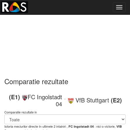
Toggl
navig
Comparatie rezultate
(E1)
FC Ingolstadt
VfB Stuttgart
(E2)
-
04
Comparatie rezultate in
Istoria meciurilor directe
In ultimele 2 intalniri ,
: nici o victorie,
FC Ingolstadt 04
VfB