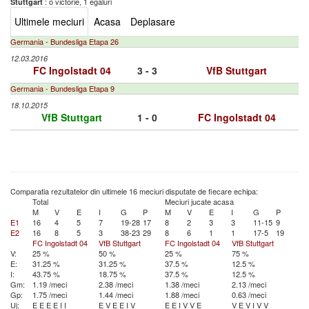
: o victorie, 1 egaluri
Stuttgart
Ultimele meciuri
Acasa
Deplasare
Germania - Bundesliga Etapa 26
12.03.2016
FC Ingolstadt 04
3 - 3
VfB Stuttgart
Germania - Bundesliga Etapa 9
18.10.2015
VfB Stuttgart
1 - 0
FC Ingolstadt 04
Comparatia rezultatelor din ultimele 16 meciuri disputate de fiecare echipa:
Total
Meciuri jucate acasa
M
V
E
I
G
P
M
V
E
I
G
P
E1
16
4
5
7
19-28
17
8
2
3
3
11-15
9
E2
16
8
5
3
38-23
29
8
6
1
1
17-5
19
FC Ingolstadt 04
VfB Stuttgart
FC Ingolstadt 04
VfB Stuttgart
V:
25 %
50 %
25 %
75 %
E:
31.25 %
31.25 %
37.5 %
12.5 %
I:
43.75 %
18.75 %
37.5 %
12.5 %
Gm:
1.19 /meci
2.38 /meci
1.38 /meci
2.13 /meci
Gp:
1.75 /meci
1.44 /meci
1.88 /meci
0.63 /meci
Uj:
E
E
E
E
I
I
E
V
E
E
I
V
E
E
I
V
V
E
V
E
V
I
V
V