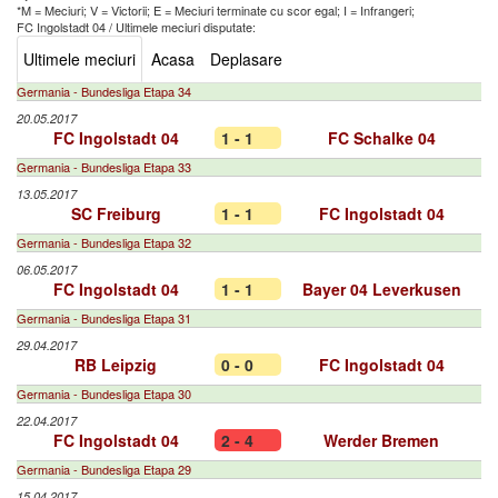
*M = Meciuri; V = Victorii; E = Meciuri terminate cu scor egal; I = Infrangeri;
FC Ingolstadt 04
/
Ultimele meciuri disputate:
Ultimele meciuri
Acasa
Deplasare
Germania - Bundesliga Etapa 34
20.05.2017
FC Ingolstadt 04
1 - 1
FC Schalke 04
Germania - Bundesliga Etapa 33
13.05.2017
SC Freiburg
1 - 1
FC Ingolstadt 04
Germania - Bundesliga Etapa 32
06.05.2017
FC Ingolstadt 04
1 - 1
Bayer 04 Leverkusen
Germania - Bundesliga Etapa 31
29.04.2017
RB Leipzig
0 - 0
FC Ingolstadt 04
Germania - Bundesliga Etapa 30
22.04.2017
FC Ingolstadt 04
2 - 4
Werder Bremen
Germania - Bundesliga Etapa 29
15.04.2017