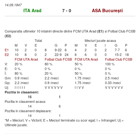
14.09.1947
ITA Arad
7 - 0
ASA București
Comparatia ultimelor 10 intalniri directe dintre FCM UTA Arad
si Fotbal Club FCSB
(E1)
(E2)
Total
Meciuri jucate acasa
M
V
E
G
P
M
V
E
I
G
P
E1
10
2
0
8
9-22
6
4
2
0
2
7-7
6
E2
10
8
0
2
22-9
24
6
6
0
0
15-2
18
FCM UTA Arad
Fotbal Club FCSB
FCM UTA Arad
Fotbal Club FCSB
V:
20 %
80 %
50 %
100 %
E:
0 %
0 %
0 %
0 %
Î:
80 %
20 %
50 %
0 %
Gm:
0.9 /meci
2.2 /meci
1.75 /meci
2.5 /meci
Gp:
2.2 /meci
0.9 /meci
1.75 /meci
0.33 /meci
Uj:
I
I
I
I
I
I
V
V
V
V
V
V
I
I
V
V
V
V
V
V
V
V
Pozitia in clasament:
15
1
Pozitia in clasament acasa:
14
6
Pozitia in clasament deplasare:
14
1
*M = Meciuri; V = Victorii; E = Meciuri terminate cu scor egal; I = Infrangeri; Uj =
Ultimele jucate;