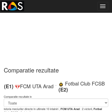
Toggl
navig
Comparatie rezultate
Fotbal Club FCSB
(E1)
FCM UTA Arad
-
(E2)
Comparatie rezultate in
Istoria meciurilor directe
In ultimele 10 intalniri ,
: 2 victorii,
FCM UTA Arad
Fotbal