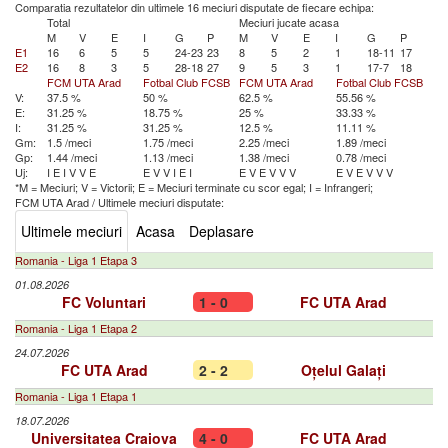
Comparatia rezultatelor din ultimele 16 meciuri disputate de fiecare echipa:
Total
Meciuri jucate acasa
M
V
E
I
G
P
M
V
E
I
G
P
E1
16
6
5
5
24-23
23
8
5
2
1
18-11
17
E2
16
8
3
5
28-18
27
9
5
3
1
17-7
18
FCM UTA Arad
Fotbal Club FCSB
FCM UTA Arad
Fotbal Club FCSB
V:
37.5 %
50 %
62.5 %
55.56 %
E:
31.25 %
18.75 %
25 %
33.33 %
I:
31.25 %
31.25 %
12.5 %
11.11 %
Gm:
1.5 /meci
1.75 /meci
2.25 /meci
1.89 /meci
Gp:
1.44 /meci
1.13 /meci
1.38 /meci
0.78 /meci
Uj:
I
E
I
V
V
E
E
V
V
I
E
I
E
V
E
V
V
V
E
V
E
V
V
V
*M = Meciuri; V = Victorii; E = Meciuri terminate cu scor egal; I = Infrangeri;
FCM UTA Arad
/
Ultimele meciuri disputate:
Ultimele meciuri
Acasa
Deplasare
Romania - Liga 1 Etapa 3
01.08.2026
FC Voluntari
1 - 0
FC UTA Arad
Romania - Liga 1 Etapa 2
24.07.2026
FC UTA Arad
2 - 2
Oțelul Galați
Romania - Liga 1 Etapa 1
18.07.2026
Universitatea Craiova
4 - 0
FC UTA Arad