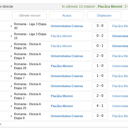
or directe
In ultimele 10 intalniri ,
Flacăra Moreni
: 3 
Ultimele meciuri
Acasa
Deplasare
Romania - Liga 3 Etapa
3 - 0
Universitatea Craiova
Flacăra Mo
30
Romania - Liga 3 Etapa
0 - 2
Flacăra Moreni
Universita
15
Romania - Divizia A
0 - 1
Flacăra Moreni
Universita
Etapa 26
Romania - Divizia A
2 - 0
Universitatea Craiova
Flacăra Mo
Etapa 9
Romania - Divizia A
1 - 0
Flacăra Moreni
Universitat
Etapa 28
Romania - Divizia A
1 - 0
Universitatea Craiova
Flacăra Mo
Etapa 7
Romania - Divizia A
2 - 0
Universitatea Craiova
Flacăra Mo
Etapa 19
Romania - Divizia A
2 - 0
Flacăra Moreni
Universitat
Etapa 2
Romania - Divizia A
4 - 1
Flacăra Moreni
Universitat
Etapa 25
Romania - Divizia A
3 - 0
Universitatea Craiova
Flacăra Mo
Etapa 8
te