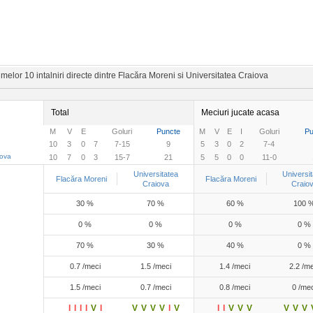
melor 10 intalniri directe dintre Flacăra Moreni si Universitatea Craiova
Total
Meciuri jucate acasa
M
V
E
Goluri
Puncte
M
V
E
I
Goluri
Pu
10
3
0
7
7-15
9
5
3
0
2
7-4
iova
10
7
0
3
15-7
21
5
5
0
0
11-0
Universitatea
Universit
Flacăra Moreni
Flacăra Moreni
Craiova
Craio
30 %
70 %
60 %
100 
0 %
0 %
0 %
0 %
70 %
30 %
40 %
0 %
0.7 /meci
1.5 /meci
1.4 /meci
2.2 /me
1.5 /meci
0.7 /meci
0.8 /meci
0 /mec
I
I
I
I
V
I
V
V
V
V
I
V
I
I
V
V
V
V
V
V