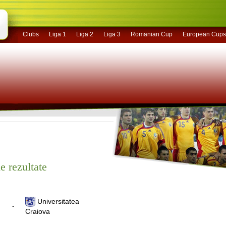
Clubs
Liga 1
Liga 2
Liga 3
Romanian Cup
European Cups
e rezultate
Universitatea
-
Craiova