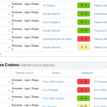
Romania - Liga 3 Etapa
0 - 1
FC Brașov
Flacăra Mo
6
Romania - Liga 3 Etapa
2 - 1
Flacăra Moreni
CSM Alexa
5
Romania - Liga 3 Etapa
0 - 1
Astra Giurgiu II
Flacăra Mo
4
Romania - Liga 3 Etapa
5 - 0
Flacăra Moreni
Tractorul 
3
Romania - Liga 3 Etapa
1 - 0
Sporting Roșiori-de-Vede
Flacăra Mo
2
Romania - Liga 3 Etapa
1 - 1
Flacăra Moreni
Olimpic Ce
1
te
tea Craiova
/
Ultimele meciuri disputate:
Ultimele meciuri
Acasa
Deplasare
Romania - Liga 1 Etapa
1 - 3
FCU 1948 Craiova
FC Herman
9
Romania - Liga 1 Etapa
3 - 1
FC UTA Arad
FCU 1948 
8
Romania - Liga 1 Etapa
3 - 2
FCU 1948 Craiova
Universitat
7
Romania - Liga 1 Etapa
0 - 0
FC Voluntari
FCU 1948 