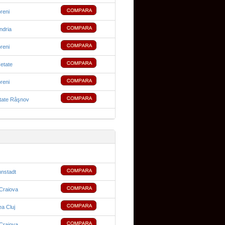
reni
ndria
reni
Cetate
reni
tate Râşnov
nstadt
Craiova
ea Cluj
Craiova