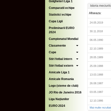
Golgheteri Liga 1
Istoria meciuril
Comparatii echipe
Afiseaza:
Statistici echipe
Cupa Ligii
24.05.2019
Preliminarii EURO
30.11.2018
2024
Campionatul Mondial
06.05.1990
Clasamente
22.10.1989
Cupe
28.05.1989
Stiri fotbal intern
Stiri fotbal extern
25.09.1988
Amicale Liga 1
13.03.1988
Amicale Romania
26.08.1987
Logo (steme de club)
03.05.1987
JO Rio de Janeiro 2016
Liga Naţiunilor
12.10.1986
EURO 2024
Mai multe rezulta