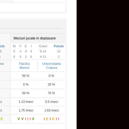
Meciuri jucate in deplasare
cte
M
V
E
I
Goluri
Puncte
8
8
4
0
4
9-14
12
8
8
0
2
6
4-13
2
tea
Flacăra
Universitatea
Moreni
Craiova
50 %
0 %
0 %
25 %
50 %
75 %
ci
1.13 /meci
0.5 /meci
ci
1.75 /meci
1.63 /meci
E
V
V
I
I
I
V
I
E
I
E
I
I