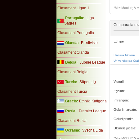
Clasament Ligue 1
*M = Meciuri; V = 
Portugalia:
Liga
Sagres
Comparatia rezu
Clasament Portugalia
Echipe
Olanda:
Eredivisie
Clasament Olanda
Flacăra Moreni
Universitatea Cra
Belgia:
Jupiler League
Clasament Belgia
Turcia:
Süper Lig
Victorii:
Egaluri:
Clasament Turcia
Infrangeri:
Grecia:
Ethniki Katigoria
Goluri marcate:
Rusia:
Premier League
Goluri primite:
Clasament Rusia
Ultimele jucate:
Ucraina:
Vyscha Liga
*M = Meciuri; V = 