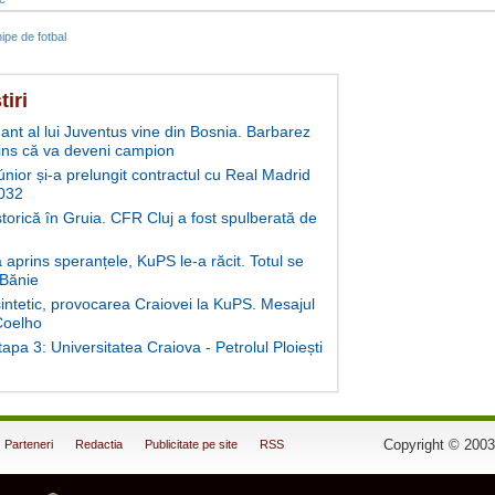
ipe de fotbal
tiri
ant al lui Juventus vine din Bosnia. Barbarez
ins că va deveni campion
únior și-a prelungit contractul cu Real Madrid
032
storică în Gruia. CFR Cluj a fost spulberată de
aprins speranțele, KuPS le-a răcit. Totul se
 Bănie
intetic, provocarea Craiovei la KuPS. Mesajul
 Coelho
tapa 3: Universitatea Craiova - Petrolul Ploiești
Copyright © 2003
Parteneri
Redactia
Publicitate pe site
RSS