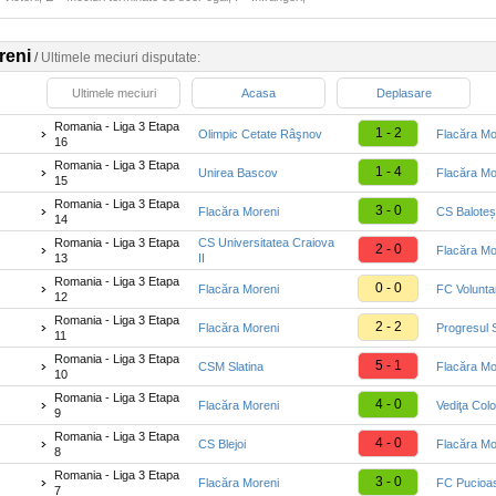
reni
/
Ultimele meciuri disputate:
Ultimele meciuri
Acasa
Deplasare
Romania - Liga 3 Etapa
1 - 2
Olimpic Cetate Râşnov
Flacăra Mo
16
Romania - Liga 3 Etapa
1 - 4
Unirea Bascov
Flacăra Mo
15
Romania - Liga 3 Etapa
3 - 0
Flacăra Moreni
CS Baloteș
14
Romania - Liga 3 Etapa
CS Universitatea Craiova
2 - 0
Flacăra Mo
13
II
Romania - Liga 3 Etapa
0 - 0
Flacăra Moreni
FC Voluntar
12
Romania - Liga 3 Etapa
2 - 2
Flacăra Moreni
Progresul 
11
Romania - Liga 3 Etapa
5 - 1
CSM Slatina
Flacăra Mo
10
Romania - Liga 3 Etapa
4 - 0
Flacăra Moreni
Vediţa Colo
9
Romania - Liga 3 Etapa
4 - 0
CS Blejoi
Flacăra Mo
8
Romania - Liga 3 Etapa
3 - 0
Flacăra Moreni
FC Pucioa
7