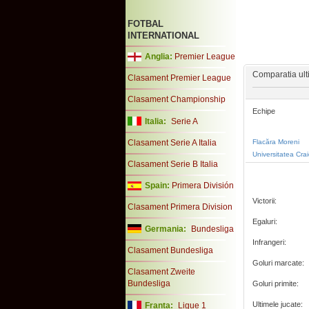
FOTBAL
INTERNATIONAL
Anglia:
Premier League
Comparatia ulti
Clasament Premier League
Clasament Championship
Echipe
Italia:
Serie A
Clasament Serie A Italia
Flacăra Moreni
Universitatea Cra
Clasament Serie B Italia
Spain:
Primera División
Victorii:
Clasament Primera Division
Egaluri:
Germania:
Bundesliga
Infrangeri:
Clasament Bundesliga
Goluri marcate:
Clasament Zweite
Bundesliga
Goluri primite:
Ultimele jucate:
Franta:
Ligue 1