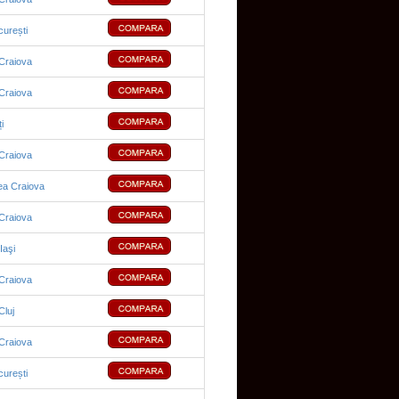
urești
Craiova
Craiova
i
Craiova
ea Craiova
Craiova
Iaşi
Craiova
luj
Craiova
urești