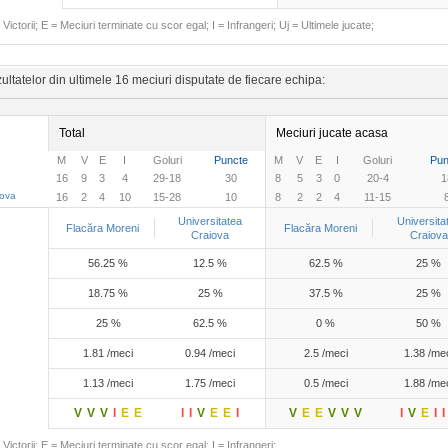
Victorii; E = Meciuri terminate cu scor egal; I = Infrangeri; Uj = Ultimele jucate;
ltatelor din ultimele 16 meciuri disputate de fiecare echipa:
Total
Meciuri jucate acasa
M
V
E
I
Goluri
Puncte
M
V
E
I
Goluri
Pun
16
9
3
4
29-18
30
8
5
3
0
20-4
1
iova
16
2
4
10
15-28
10
8
2
2
4
11-15
Universitatea
Universita
Flacăra Moreni
Flacăra Moreni
Craiova
Craiova
56.25 %
12.5 %
62.5 %
25 %
18.75 %
25 %
37.5 %
25 %
25 %
62.5 %
0 %
50 %
1.81 /meci
0.94 /meci
2.5 /meci
1.38 /me
1.13 /meci
1.75 /meci
0.5 /meci
1.88 /me
V
V
V
I
E
E
I
I
V
E
E
I
V
E
E
V
V
V
I
V
E
I
I
Victorii; E = Meciuri terminate cu scor egal; I = Infrangeri;