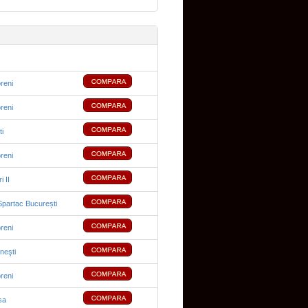
reni
reni
ti
reni
i II
Spartac București
reni
neşti
reni
sa