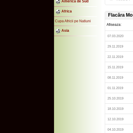
America de Sud
Africa
Flacăra Mo
Cupa Africii pe Natiuni
Afiseaza:
Asia
07.03.2020
29.11.2019
22.11.2019
15.11.2019
08.11.2019
01.11.2019
25.10.2019
18.10.2019
12.10.2019
04.10.2019