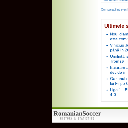
Comparatii intre ech
Ultimele s
Noul diam
este conv
Vinícius J
până în 2
Umilință i
Tromsø
Baiaram a 
decide în
Gazonul s
lui Filipe
Liga 1 - E
4-0