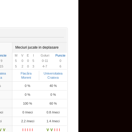
Meciuri jucate in deplasare
ncte
M
V
E
I
Goluri
Puncte
9
5
0
0
5
0-11
0
15
5
2
0
3
4-7
6
atea
Flacăra
Universitatea
va
Moreni
Craiova
%
0 %
40 %
0 %
0 %
100 %
60 %
ci
0 /meci
0.8 /meci
i
2.2 /meci
1.4 /meci
V
V
I
I
I
I
I
V
V
I
I
I