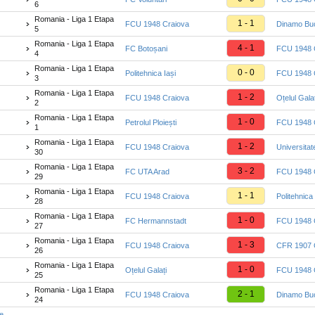
6
Romania - Liga 1 Etapa
1 - 1
FCU 1948 Craiova
Dinamo Buc
5
Romania - Liga 1 Etapa
4 - 1
FC Botoșani
FCU 1948 
4
Romania - Liga 1 Etapa
0 - 0
Politehnica Iași
FCU 1948 
3
Romania - Liga 1 Etapa
1 - 2
FCU 1948 Craiova
Oțelul Galaț
2
Romania - Liga 1 Etapa
1 - 0
Petrolul Ploiești
FCU 1948 
1
Romania - Liga 1 Etapa
1 - 2
FCU 1948 Craiova
Universitat
30
Romania - Liga 1 Etapa
3 - 2
FC UTA Arad
FCU 1948 
29
Romania - Liga 1 Etapa
1 - 1
FCU 1948 Craiova
Politehnica 
28
Romania - Liga 1 Etapa
1 - 0
FC Hermannstadt
FCU 1948 
27
Romania - Liga 1 Etapa
1 - 3
FCU 1948 Craiova
CFR 1907 C
26
Romania - Liga 1 Etapa
1 - 0
Oțelul Galați
FCU 1948 
25
Romania - Liga 1 Etapa
2 - 1
FCU 1948 Craiova
Dinamo Buc
24
te