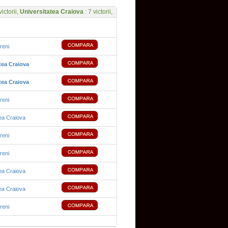
victorii,
Universitatea Craiova
: 7 victorii,
reni
tea Craiova
tea Craiova
reni
ea Craiova
reni
reni
ea Craiova
ea Craiova
reni