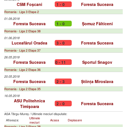
CSM Foșcani
1 - 0
Foresta Suceava
Romania - Liga 3 Etapa 2
01.09.2018
Foresta Suceava
1 - 0
Şomuz Fălticeni
Romania - Liga 2 Etapa 38
01.06.2018
Luceafărul Oradea
3 - 0
Foresta Suceava
Romania - Liga 2 Etapa 37
26.05.2018
Foresta Suceava
0 - 11
Sportul Snagov
Romania - Liga 2 Etapa 36
20.05.2018
Foresta Suceava
2 - 3
Știința Miroslava
Romania - Liga 2 Etapa 35
16.05.2018
ASU Politehnica
2 - 0
Foresta Suceava
Timişoara
ASA Târgu-Mureș
/
Ultimele meciuri disputate:
Ultimele
Afiseaza:
Acasa
Deplasare
meciuri
Romania - Liga 2 Etapa 38