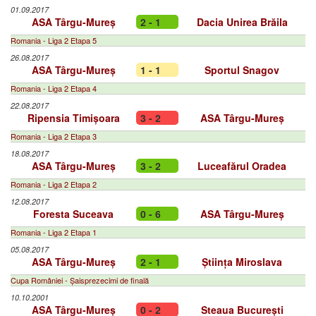
01.09.2017
ASA Târgu-Mureș
2 - 1
Dacia Unirea Brăila
Romania - Liga 2 Etapa 5
26.08.2017
ASA Târgu-Mureș
1 - 1
Sportul Snagov
Romania - Liga 2 Etapa 4
22.08.2017
Ripensia Timișoara
3 - 2
ASA Târgu-Mureș
Romania - Liga 2 Etapa 3
18.08.2017
ASA Târgu-Mureș
3 - 2
Luceafărul Oradea
Romania - Liga 2 Etapa 2
12.08.2017
Foresta Suceava
0 - 6
ASA Târgu-Mureș
Romania - Liga 2 Etapa 1
05.08.2017
ASA Târgu-Mureș
2 - 1
Știința Miroslava
Cupa României - Șaisprezecimi de finală
10.10.2001
ASA Târgu-Mureș
0 - 2
Steaua București