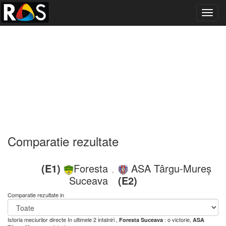
Toggl
navig
Comparatie rezultate
(E1)
Foresta
ASA Târgu-Mureș
-
Suceava
(E2)
Comparatie rezultate in
Istoria meciurilor directe
In ultimele 2 intalniri ,
: o victorie,
Foresta Suceava
ASA