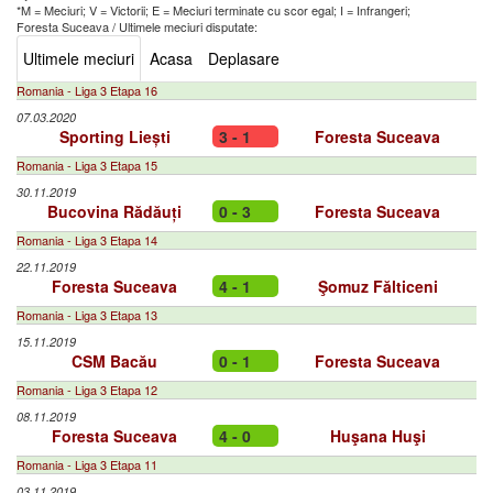
*M = Meciuri; V = Victorii; E = Meciuri terminate cu scor egal; I = Infrangeri;
Foresta Suceava
/
Ultimele meciuri disputate:
Ultimele meciuri
Acasa
Deplasare
Romania - Liga 3 Etapa 16
07.03.2020
Sporting Liești
3 - 1
Foresta Suceava
Romania - Liga 3 Etapa 15
30.11.2019
Bucovina Rădăuți
0 - 3
Foresta Suceava
Romania - Liga 3 Etapa 14
22.11.2019
Foresta Suceava
4 - 1
Şomuz Fălticeni
Romania - Liga 3 Etapa 13
15.11.2019
CSM Bacău
0 - 1
Foresta Suceava
Romania - Liga 3 Etapa 12
08.11.2019
Foresta Suceava
4 - 0
Huşana Huşi
Romania - Liga 3 Etapa 11
03.11.2019