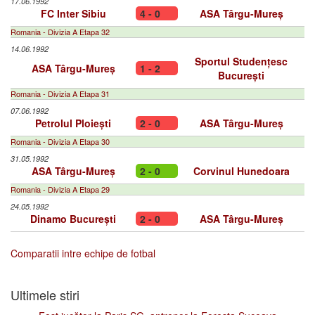
17.06.1992
FC Inter Sibiu
4 - 0
ASA Târgu-Mureș
Romania - Divizia A Etapa 32
14.06.1992
Sportul Studențesc
ASA Târgu-Mureș
1 - 2
București
Romania - Divizia A Etapa 31
07.06.1992
Petrolul Ploiești
2 - 0
ASA Târgu-Mureș
Romania - Divizia A Etapa 30
31.05.1992
ASA Târgu-Mureș
2 - 0
Corvinul Hunedoara
Romania - Divizia A Etapa 29
24.05.1992
Dinamo București
2 - 0
ASA Târgu-Mureș
Comparatii intre echipe de fotbal
Ultimele stiri