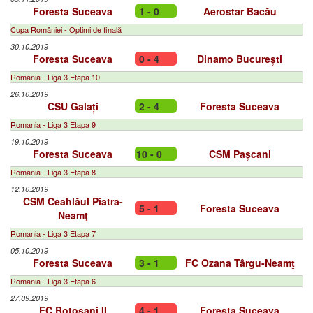
Foresta Suceava
1 - 0
Aerostar Bacău
Cupa României - Optimi de finală
30.10.2019
Foresta Suceava
0 - 4
Dinamo București
Romania - Liga 3 Etapa 10
26.10.2019
CSU Galați
2 - 4
Foresta Suceava
Romania - Liga 3 Etapa 9
19.10.2019
Foresta Suceava
10 - 0
CSM Pașcani
Romania - Liga 3 Etapa 8
12.10.2019
CSM Ceahlăul Piatra-
5 - 1
Foresta Suceava
Neamţ
Romania - Liga 3 Etapa 7
05.10.2019
Foresta Suceava
3 - 1
FC Ozana Târgu-Neamţ
Romania - Liga 3 Etapa 6
27.09.2019
FC Botoşani II
4 - 1
Foresta Suceava