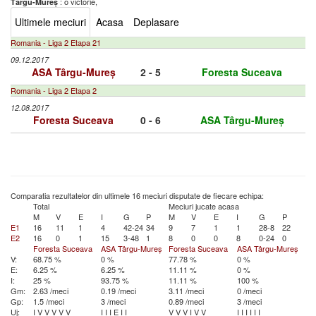
: o victorie,
Târgu-Mureș
Ultimele meciuri
Acasa
Deplasare
Romania - Liga 2 Etapa 21
09.12.2017
ASA Târgu-Mureș
2 - 5
Foresta Suceava
Romania - Liga 2 Etapa 2
12.08.2017
Foresta Suceava
0 - 6
ASA Târgu-Mureș
Comparatia rezultatelor din ultimele 16 meciuri disputate de fiecare echipa:
Total
Meciuri jucate acasa
M
V
E
I
G
P
M
V
E
I
G
P
E1
16
11
1
4
42-24
34
9
7
1
1
28-8
22
E2
16
0
1
15
3-48
1
8
0
0
8
0-24
0
Foresta Suceava
ASA Târgu-Mureș
Foresta Suceava
ASA Târgu-Mureș
V:
68.75 %
0 %
77.78 %
0 %
E:
6.25 %
6.25 %
11.11 %
0 %
I:
25 %
93.75 %
11.11 %
100 %
Gm:
2.63 /meci
0.19 /meci
3.11 /meci
0 /meci
Gp:
1.5 /meci
3 /meci
0.89 /meci
3 /meci
Uj:
I
V
V
V
V
V
I
I
I
E
I
I
V
V
V
I
V
V
I
I
I
I
I
I