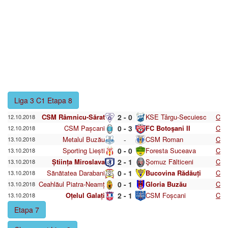
Liga 3 C1 Etapa 8
CSM Râmnicu-Sărat
2 - 0
KSE Târgu-Secuiesc
C
12.10.2018
CSM Pașcani
0 - 3
FC Botoşani II
C
12.10.2018
Metalul Buzău
-
CSM Roman
C
13.10.2018
Sporting Liești
0 - 0
Foresta Suceava
C
13.10.2018
Știința Miroslava
2 - 1
Şomuz Fălticeni
C
13.10.2018
Sănătatea Darabani
0 - 1
Bucovina Rădăuți
C
13.10.2018
Ceahlăul Piatra-Neamț
0 - 1
Gloria Buzău
C
13.10.2018
Oțelul Galați
2 - 1
CSM Foșcani
C
13.10.2018
Etapa 7