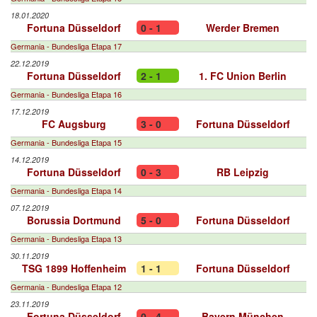
18.01.2020
Fortuna Düsseldorf
0 - 1
Werder Bremen
Germania - Bundesliga Etapa 17
22.12.2019
Fortuna Düsseldorf
2 - 1
1. FC Union Berlin
Germania - Bundesliga Etapa 16
17.12.2019
FC Augsburg
3 - 0
Fortuna Düsseldorf
Germania - Bundesliga Etapa 15
14.12.2019
Fortuna Düsseldorf
0 - 3
RB Leipzig
Germania - Bundesliga Etapa 14
07.12.2019
Borussia Dortmund
5 - 0
Fortuna Düsseldorf
Germania - Bundesliga Etapa 13
30.11.2019
TSG 1899 Hoffenheim
1 - 1
Fortuna Düsseldorf
Germania - Bundesliga Etapa 12
23.11.2019
Fortuna Düsseldorf
0 - 4
Bayern München