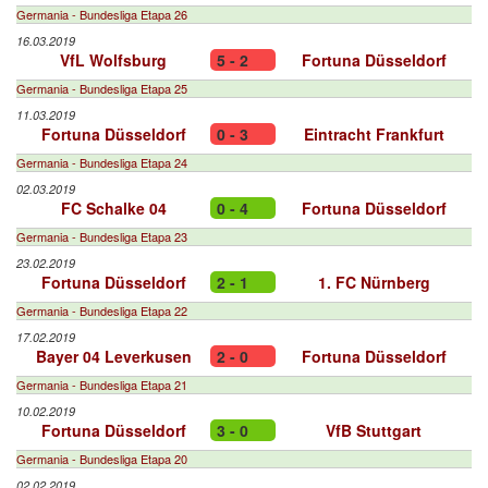
Germania - Bundesliga Etapa 26
16.03.2019
VfL Wolfsburg
5 - 2
Fortuna Düsseldorf
Germania - Bundesliga Etapa 25
11.03.2019
Fortuna Düsseldorf
0 - 3
Eintracht Frankfurt
Germania - Bundesliga Etapa 24
02.03.2019
FC Schalke 04
0 - 4
Fortuna Düsseldorf
Germania - Bundesliga Etapa 23
23.02.2019
Fortuna Düsseldorf
2 - 1
1. FC Nürnberg
Germania - Bundesliga Etapa 22
17.02.2019
Bayer 04 Leverkusen
2 - 0
Fortuna Düsseldorf
Germania - Bundesliga Etapa 21
10.02.2019
Fortuna Düsseldorf
3 - 0
VfB Stuttgart
Germania - Bundesliga Etapa 20
02.02.2019