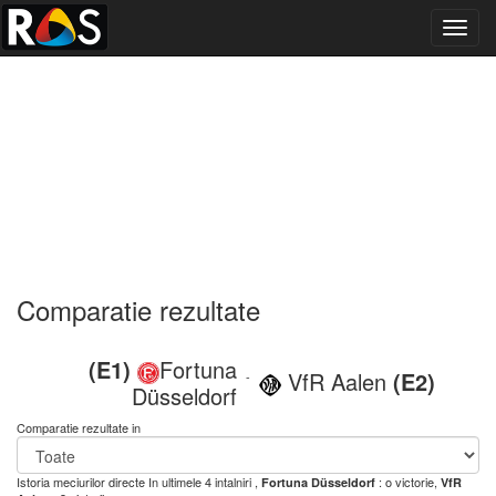
Toggl
navig
Comparatie rezultate
(E1)
Fortuna
VfR Aalen
(E2)
-
Düsseldorf
Comparatie rezultate in
Istoria meciurilor directe
In ultimele 4 intalniri ,
: o victorie,
Fortuna Düsseldorf
VfR