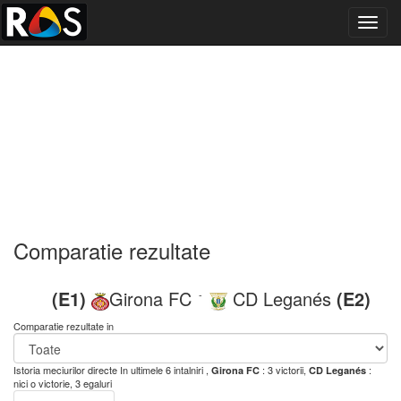
Toggl
navig
Comparatie rezultate
(E1)
Girona FC
CD Leganés
(E2)
-
Comparatie rezultate in
Istoria meciurilor directe
In ultimele 6 intalniri ,
: 3 victorii,
:
Girona FC
CD Leganés
nici o victorie, 3 egaluri