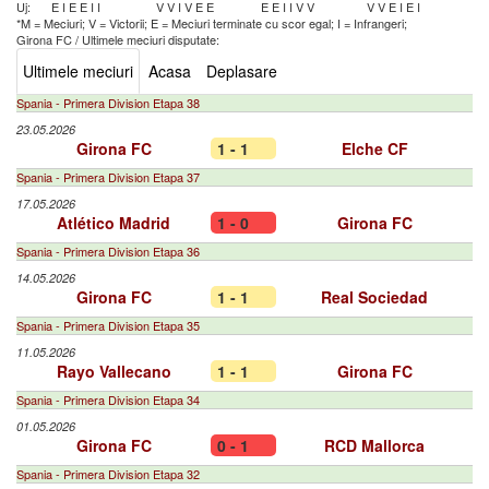
Uj:
E
I
E
E
I
I
V
V
I
V
E
E
E
E
I
I
V
V
V
V
E
I
E
I
*M = Meciuri; V = Victorii; E = Meciuri terminate cu scor egal; I = Infrangeri;
Girona FC
/
Ultimele meciuri disputate:
Ultimele meciuri
Acasa
Deplasare
Spania - Primera Division Etapa 38
23.05.2026
Girona FC
1 - 1
Elche CF
Spania - Primera Division Etapa 37
17.05.2026
Atlético Madrid
1 - 0
Girona FC
Spania - Primera Division Etapa 36
14.05.2026
Girona FC
1 - 1
Real Sociedad
Spania - Primera Division Etapa 35
11.05.2026
Rayo Vallecano
1 - 1
Girona FC
Spania - Primera Division Etapa 34
01.05.2026
Girona FC
0 - 1
RCD Mallorca
Spania - Primera Division Etapa 32