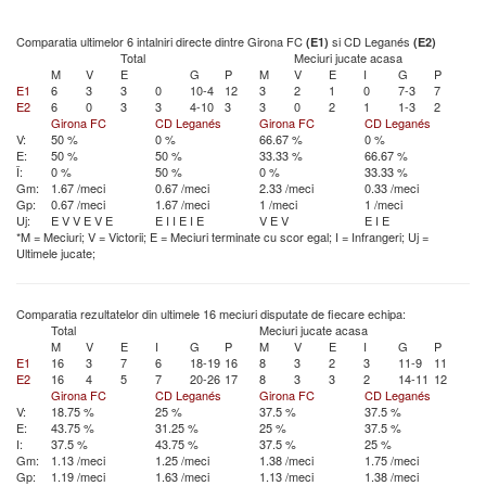
Comparatia ultimelor 6 intalniri directe dintre Girona FC
si CD Leganés
(E1)
(E2)
Total
Meciuri jucate acasa
M
V
E
G
P
M
V
E
I
G
P
E1
6
3
3
0
10-4
12
3
2
1
0
7-3
7
E2
6
0
3
3
4-10
3
3
0
2
1
1-3
2
Girona FC
CD Leganés
Girona FC
CD Leganés
V:
50 %
0 %
66.67 %
0 %
E:
50 %
50 %
33.33 %
66.67 %
Î:
0 %
50 %
0 %
33.33 %
Gm:
1.67 /meci
0.67 /meci
2.33 /meci
0.33 /meci
Gp:
0.67 /meci
1.67 /meci
1 /meci
1 /meci
Uj:
E
V
V
E
V
E
E
I
I
E
I
E
V
E
V
E
I
E
*M = Meciuri; V = Victorii; E = Meciuri terminate cu scor egal; I = Infrangeri; Uj =
Ultimele jucate;
Comparatia rezultatelor din ultimele 16 meciuri disputate de fiecare echipa:
Total
Meciuri jucate acasa
M
V
E
I
G
P
M
V
E
I
G
P
E1
16
3
7
6
18-19
16
8
3
2
3
11-9
11
E2
16
4
5
7
20-26
17
8
3
3
2
14-11
12
Girona FC
CD Leganés
Girona FC
CD Leganés
V:
18.75 %
25 %
37.5 %
37.5 %
E:
43.75 %
31.25 %
25 %
37.5 %
I:
37.5 %
43.75 %
37.5 %
25 %
Gm:
1.13 /meci
1.25 /meci
1.38 /meci
1.75 /meci
Gp:
1.19 /meci
1.63 /meci
1.13 /meci
1.38 /meci