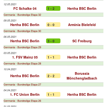
12.05.2021
FC Schalke 04
1 - 2
Hertha BSC Berlin
Germania - Bundesliga Etapa 32
09.05.2021
Hertha BSC Berlin
0 - 0
Arminia Bielefeld
Germania - Bundesliga Etapa 30
06.05.2021
Hertha BSC Berlin
3 - 0
SC Freiburg
Germania - Bundesliga Etapa 29
03.05.2021
1. FSV Mainz 05
1 - 1
Hertha BSC Berlin
Germania - Bundesliga Etapa 28
10.04.2021
Borussia
Hertha BSC Berlin
2 - 2
Mönchengladbach
Germania - Bundesliga Etapa 27
04.04.2021
1. FC Union Berlin
1 - 1
Hertha BSC Berlin
Germania - Bundesliga Etapa 26
21.03.2021