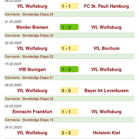
08.03.2025
VfL Wolfsburg
1 - 1
FC St. Pauli Hamburg
Germania - Bundesliga Etapa 24
01.03.2025
Werder Bremen
1 - 2
VfL Wolfsburg
Germania - Bundesliga Etapa 23
22.02.2025
VfL Wolfsburg
1 - 1
VfL Bochum
Germania - Bundesliga Etapa 22
15.02.2025
VfB Stuttgart
1 - 2
VfL Wolfsburg
Germania - Bundesliga Etapa 21
08.02.2025
VfL Wolfsburg
0 - 0
Bayer 04 Leverkusen
Germania - Bundesliga Etapa 20
02.02.2025
Eintracht Frankfurt
1 - 1
VfL Wolfsburg
Germania - Bundesliga Etapa 19
24.01.2025
VfL Wolfsburg
2 - 2
Holstein Kiel