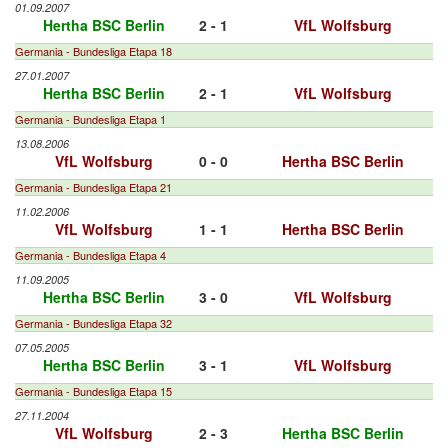
01.09.2007
Hertha BSC Berlin
2 - 1
VfL Wolfsburg
Germania - Bundesliga Etapa 18
27.01.2007
Hertha BSC Berlin
2 - 1
VfL Wolfsburg
Germania - Bundesliga Etapa 1
13.08.2006
VfL Wolfsburg
0 - 0
Hertha BSC Berlin
Germania - Bundesliga Etapa 21
11.02.2006
VfL Wolfsburg
1 - 1
Hertha BSC Berlin
Germania - Bundesliga Etapa 4
11.09.2005
Hertha BSC Berlin
3 - 0
VfL Wolfsburg
Germania - Bundesliga Etapa 32
07.05.2005
Hertha BSC Berlin
3 - 1
VfL Wolfsburg
Germania - Bundesliga Etapa 15
27.11.2004
VfL Wolfsburg
2 - 3
Hertha BSC Berlin