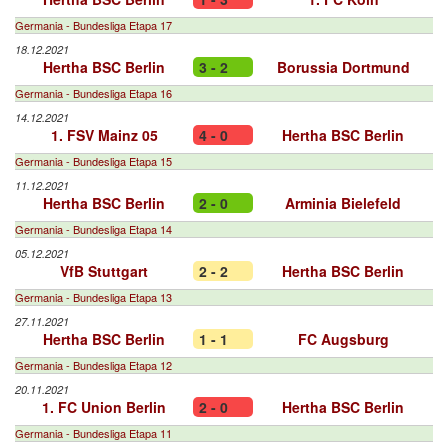
Germania - Bundesliga Etapa 17
18.12.2021
Hertha BSC Berlin
3 - 2
Borussia Dortmund
Germania - Bundesliga Etapa 16
14.12.2021
1. FSV Mainz 05
4 - 0
Hertha BSC Berlin
Germania - Bundesliga Etapa 15
11.12.2021
Hertha BSC Berlin
2 - 0
Arminia Bielefeld
Germania - Bundesliga Etapa 14
05.12.2021
VfB Stuttgart
2 - 2
Hertha BSC Berlin
Germania - Bundesliga Etapa 13
27.11.2021
Hertha BSC Berlin
1 - 1
FC Augsburg
Germania - Bundesliga Etapa 12
20.11.2021
1. FC Union Berlin
2 - 0
Hertha BSC Berlin
Germania - Bundesliga Etapa 11