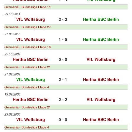
Germania - Bundesliga Etapa 11
29.10.2011
VfL Wolfsburg
2 - 3
Hertha BSC Berlin
Germania - Bundesliga Etapa 27
21.03.2010
VfL Wolfsburg
1 - 5
Hertha BSC Berlin
Germania - Bundesliga Etapa 10
25.10.2009
Hertha BSC Berlin
0 - 0
VfL Wolfsburg
Germania - Bundesliga Etapa 21
21.02.2009
VfL Wolfsburg
2 - 1
Hertha BSC Berlin
Germania - Bundesliga Etapa 4
13.09.2008
Hertha BSC Berlin
2 - 2
VfL Wolfsburg
Germania - Bundesliga Etapa 21
23.02.2008
VfL Wolfsburg
0 - 0
Hertha BSC Berlin
Germania - Bundesliga Etapa 4