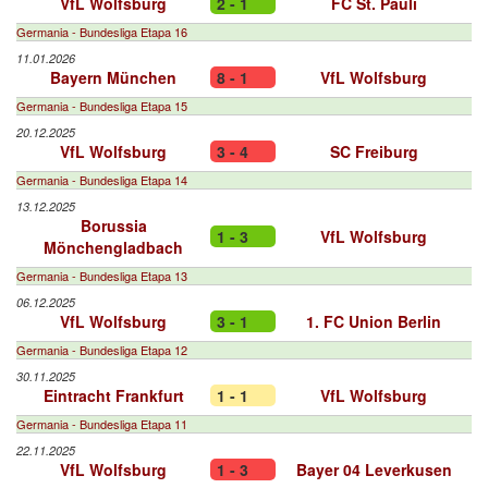
VfL Wolfsburg
2 - 1
FC St. Pauli
Germania - Bundesliga Etapa 16
11.01.2026
Bayern München
8 - 1
VfL Wolfsburg
Germania - Bundesliga Etapa 15
20.12.2025
VfL Wolfsburg
3 - 4
SC Freiburg
Germania - Bundesliga Etapa 14
13.12.2025
Borussia
1 - 3
VfL Wolfsburg
Mönchengladbach
Germania - Bundesliga Etapa 13
06.12.2025
VfL Wolfsburg
3 - 1
1. FC Union Berlin
Germania - Bundesliga Etapa 12
30.11.2025
Eintracht Frankfurt
1 - 1
VfL Wolfsburg
Germania - Bundesliga Etapa 11
22.11.2025
VfL Wolfsburg
1 - 3
Bayer 04 Leverkusen