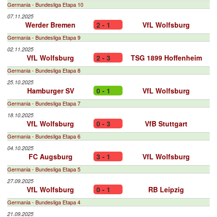
Germania - Bundesliga Etapa 10
07.11.2025
Werder Bremen
2 - 1
VfL Wolfsburg
Germania - Bundesliga Etapa 9
02.11.2025
VfL Wolfsburg
2 - 3
TSG 1899 Hoffenheim
Germania - Bundesliga Etapa 8
25.10.2025
Hamburger SV
0 - 1
VfL Wolfsburg
Germania - Bundesliga Etapa 7
18.10.2025
VfL Wolfsburg
0 - 3
VfB Stuttgart
Germania - Bundesliga Etapa 6
04.10.2025
FC Augsburg
3 - 1
VfL Wolfsburg
Germania - Bundesliga Etapa 5
27.09.2025
VfL Wolfsburg
0 - 1
RB Leipzig
Germania - Bundesliga Etapa 4
21.09.2025