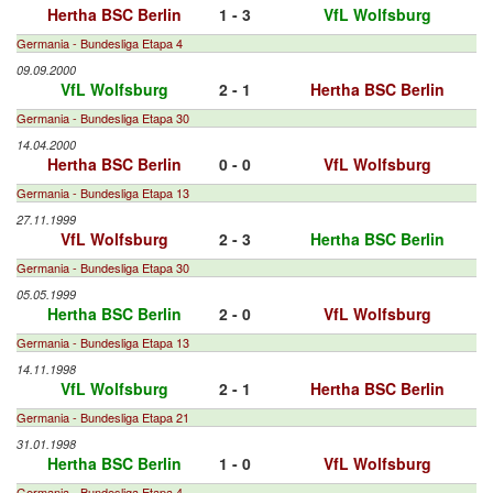
Hertha BSC Berlin
1 - 3
VfL Wolfsburg
Germania - Bundesliga Etapa 4
09.09.2000
VfL Wolfsburg
2 - 1
Hertha BSC Berlin
Germania - Bundesliga Etapa 30
14.04.2000
Hertha BSC Berlin
0 - 0
VfL Wolfsburg
Germania - Bundesliga Etapa 13
27.11.1999
VfL Wolfsburg
2 - 3
Hertha BSC Berlin
Germania - Bundesliga Etapa 30
05.05.1999
Hertha BSC Berlin
2 - 0
VfL Wolfsburg
Germania - Bundesliga Etapa 13
14.11.1998
VfL Wolfsburg
2 - 1
Hertha BSC Berlin
Germania - Bundesliga Etapa 21
31.01.1998
Hertha BSC Berlin
1 - 0
VfL Wolfsburg
Germania - Bundesliga Etapa 4