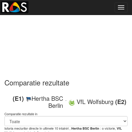
Toggl
navig
Comparatie rezultate
(E1)
Hertha BSC
VfL Wolfsburg
(E2)
-
Berlin
Comparatie rezultate in
Istoria meciurilor directe
In ultimele 10 intalniri ,
: o victorie,
Hertha BSC Berlin
VfL