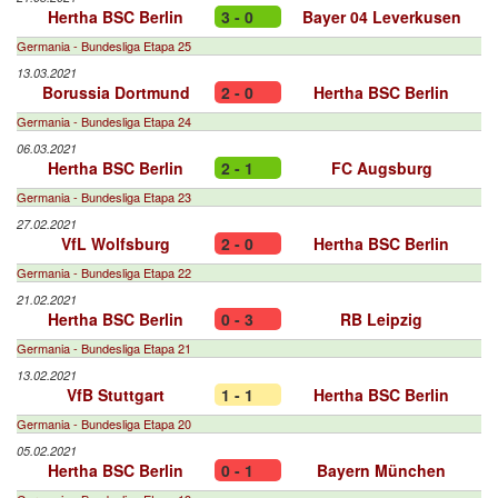
Hertha BSC Berlin
3 - 0
Bayer 04 Leverkusen
Germania - Bundesliga Etapa 25
13.03.2021
Borussia Dortmund
2 - 0
Hertha BSC Berlin
Germania - Bundesliga Etapa 24
06.03.2021
Hertha BSC Berlin
2 - 1
FC Augsburg
Germania - Bundesliga Etapa 23
27.02.2021
VfL Wolfsburg
2 - 0
Hertha BSC Berlin
Germania - Bundesliga Etapa 22
21.02.2021
Hertha BSC Berlin
0 - 3
RB Leipzig
Germania - Bundesliga Etapa 21
13.02.2021
VfB Stuttgart
1 - 1
Hertha BSC Berlin
Germania - Bundesliga Etapa 20
05.02.2021
Hertha BSC Berlin
0 - 1
Bayern München