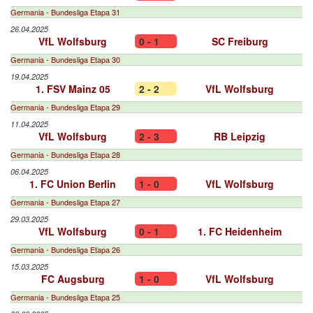
Germania - Bundesliga Etapa 31
26.04.2025
VfL Wolfsburg
0 - 1
SC Freiburg
Germania - Bundesliga Etapa 30
19.04.2025
1. FSV Mainz 05
2 - 2
VfL Wolfsburg
Germania - Bundesliga Etapa 29
11.04.2025
VfL Wolfsburg
2 - 3
RB Leipzig
Germania - Bundesliga Etapa 28
06.04.2025
1. FC Union Berlin
1 - 0
VfL Wolfsburg
Germania - Bundesliga Etapa 27
29.03.2025
VfL Wolfsburg
0 - 1
1. FC Heidenheim
Germania - Bundesliga Etapa 26
15.03.2025
FC Augsburg
1 - 0
VfL Wolfsburg
Germania - Bundesliga Etapa 25