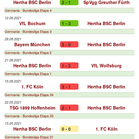
Hertha BSC Berlin
2 - 1
SpVgg Greuther Fürth
Germania - Bundesliga Etapa 4
12.09.2021
VfL Bochum
1 - 3
Hertha BSC Berlin
Germania - Bundesliga Etapa 3
28.08.2021
Bayern München
5 - 0
Hertha BSC Berlin
Germania - Bundesliga Etapa 2
21.08.2021
Hertha BSC Berlin
1 - 2
VfL Wolfsburg
Germania - Bundesliga Etapa 1
15.08.2021
1. FC Köln
3 - 1
Hertha BSC Berlin
Germania - Bundesliga Etapa 34
22.05.2021
TSG 1899 Hoffenheim
2 - 1
Hertha BSC Berlin
Germania - Bundesliga Etapa 33
15.05.2021
Hertha BSC Berlin
0 - 0
1. FC Köln
Germania - Bundesliga Etapa 31