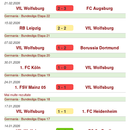
21.02.2026
VfL Wolfsburg
2 - 3
FC Augsburg
Germania - Bundesliga Etapa 22
15.02.2026
RB Leipzig
2 - 2
VfL Wolfsburg
Germania - Bundesliga Etapa 21
07.02.2026
VfL Wolfsburg
1 - 2
Borussia Dortmund
Germania - Bundesliga Etapa 20
30.01.2026
1. FC Köln
1 - 0
VfL Wolfsburg
Germania - Bundesliga Etapa 19
24.01.2026
1. FSV Mainz 05
3 - 1
VfL Wolfsburg
Mai multe rezultate
Germania - Bundesliga Etapa 18
17.01.2026
VfL Wolfsburg
1 - 1
1. FC Heidenheim
Germania - Bundesliga Etapa 17
14.01.2026