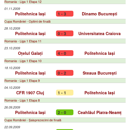
Romania - Liga 1 Etapa 12
01.11.2009
Politehnica Iași
1 - 3
Dinamo București
Cupa României - Optimi de finală
28.10.2009
Politehnica Iași
0 - 3
Universitatea Craiova
Romania - Liga 1 Etapa 11
23.10.2009
Oțelul Galați
4 - 0
Politehnica Iași
Romania - Liga 1 Etapa 10
18.10.2009
Politehnica Iași
0 - 2
Steaua București
Romania - Liga 1 Etapa 9
04.10.2009
CFR 1907 Cluj
1 - 1
Politehnica Iași
Romania - Liga 1 Etapa 8
26.09.2009
Politehnica Iași
2 - 0
Ceahlăul Piatra-Neamț
Cupa României - Șaisprezecimi de finală
22.09.2009