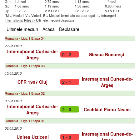
Gm:
1 /meci
0.75 /meci
1.13 /meci
1 /meci
Gp:
1.06 /meci
1.19 /meci
1.38 /meci
0.88 /meci
Uj:
I
I
V
I
V
I
V
V
I
I
V
I
I
V
I
V
I
V
V
I
V
E
I
E
*M = Meciuri; V = Victorii; E = Meciuri terminate cu scor egal; I = Infrangeri;
Internațional Pitești
/
Ultimele meciuri disputate:
Ultimele meciuri
Acasa
Deplasare
Romania - Liga 1 Etapa 34
22.05.2010
Internațional Curtea-de-
0 - 2
Steaua București
Argeș
Romania - Liga 1 Etapa 33
15.05.2010
Internațional Curtea-de-
CFR 1907 Cluj
2 - 1
Argeș
Romania - Liga 1 Etapa 32
09.05.2010
Internațional Curtea-de-
2 - 0
Ceahlăul Piatra-Neamț
Argeș
Romania - Liga 1 Etapa 31
06.05.2010
Internațional Curtea-de-
Unirea Urziceni
1 - 0