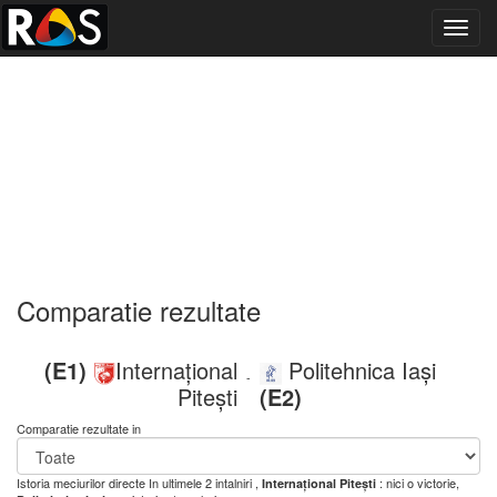
Toggl
navig
Comparatie rezultate
(E1)
Internațional
Politehnica Iași
-
Pitești
(E2)
Comparatie rezultate in
Istoria meciurilor directe
In ultimele 2 intalniri ,
: nici o victorie,
Internațional Pitești