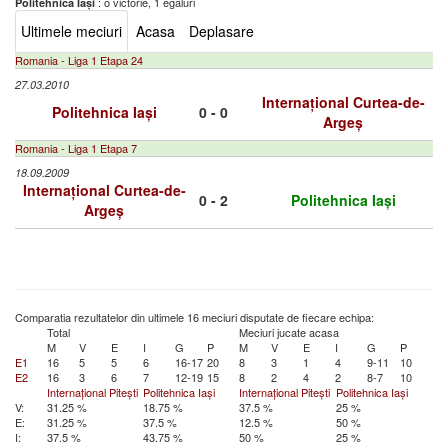
: o victorie, 1 egaluri
Politehnica Iași
Ultimele meciuri
Acasa
Deplasare
Romania - Liga 1 Etapa 24
27.03.2010
Internațional Curtea-de-
Politehnica Iași
0 - 0
Argeș
Romania - Liga 1 Etapa 7
18.09.2009
Internațional Curtea-de-
0 - 2
Politehnica Iași
Argeș
Comparatia rezultatelor din ultimele 16 meciuri disputate de fiecare echipa:
Total
Meciuri jucate acasa
M
V
E
I
G
P
M
V
E
I
G
P
E1
16
5
5
6
16-17
20
8
3
1
4
9-11
10
E2
16
3
6
7
12-19
15
8
2
4
2
8-7
10
Internațional Pitești
Politehnica Iași
Internațional Pitești
Politehnica Iași
V:
31.25 %
18.75 %
37.5 %
25 %
E:
31.25 %
37.5 %
12.5 %
50 %
I:
37.5 %
43.75 %
50 %
25 %