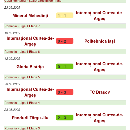
Cupa României - Șaisprezecimi de finală
23.09.2009
Internațional Curtea-de-
Minerul Mehedinți
1 - 1
Argeș
Romania - Liga 1 Etapa 7
18.09.2009
Internațional Curtea-de-
0 - 2
Politehnica Iași
Argeș
Romania - Liga 1 Etapa 6
12.09.2009
Internațional Curtea-de-
Gloria Bistrița
0 - 1
Argeș
Romania - Liga 1 Etapa 5
28.08.2009
Internațional Curtea-de-
0 - 3
FC Brașov
Argeș
Romania - Liga 1 Etapa 4
23.08.2009
Internațional Curtea-de-
Pandurii Târgu-Jiu
2 - 3
Argeș
Romania - Liga 1 Etapa 3