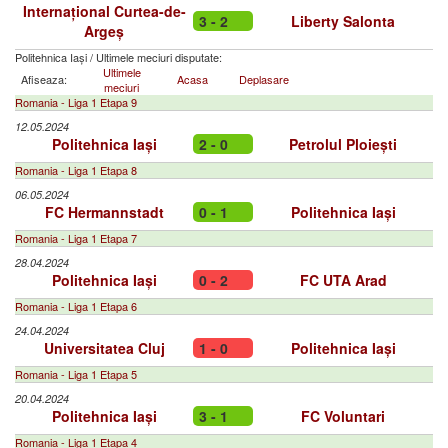
Internațional Curtea-de-
3 - 2
Liberty Salonta
Argeș
Politehnica Iași
/
Ultimele meciuri disputate:
Ultimele
Afiseaza:
Acasa
Deplasare
meciuri
Romania - Liga 1 Etapa 9
12.05.2024
Politehnica Iași
2 - 0
Petrolul Ploiești
Romania - Liga 1 Etapa 8
06.05.2024
FC Hermannstadt
0 - 1
Politehnica Iași
Romania - Liga 1 Etapa 7
28.04.2024
Politehnica Iași
0 - 2
FC UTA Arad
Romania - Liga 1 Etapa 6
24.04.2024
Universitatea Cluj
1 - 0
Politehnica Iași
Romania - Liga 1 Etapa 5
20.04.2024
Politehnica Iași
3 - 1
FC Voluntari
Romania - Liga 1 Etapa 4