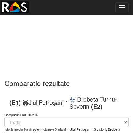
Toggl
navig
Comparatie rezultate
Drobeta Turnu-
(E1)
Jiul Petroșani
-
Severin
(E2)
Comparatie rezultate in
Istoria meciurilor directe
In ultimele 5 intalniri ,
: 3 victorii,
Jiul Petroșani
Drobeta