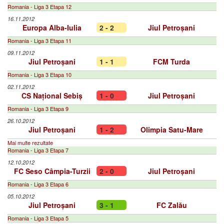
Romania - Liga 3 Etapa 12
16.11.2012
Europa Alba-Iulia
2 - 2
Jiul Petroșani
Romania - Liga 3 Etapa 11
09.11.2012
Jiul Petroșani
1 - 1
FCM Turda
Romania - Liga 3 Etapa 10
02.11.2012
CS Național Sebiș
1 - 0
Jiul Petroșani
Romania - Liga 3 Etapa 9
26.10.2012
Jiul Petroșani
1 - 2
Olimpia Satu-Mare
Mai multe rezultate
Romania - Liga 3 Etapa 7
12.10.2012
FC Seso Câmpia-Turzii
2 - 0
Jiul Petroșani
Romania - Liga 3 Etapa 6
05.10.2012
Jiul Petroșani
3 - 1
FC Zalău
Romania - Liga 3 Etapa 5