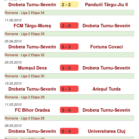
Drobeta Turnu-Severin
2 - 2
Pandurii Târgu-Jiu II
Romania - Liga 2 Etapa 34
11.06.2010
FCM Târgu-Mureș
3 - 0
Drobeta Turnu-Severin
Romania - Liga 2 Etapa 33
05.06.2010
Drobeta Turnu-Severin
0 - 3
Fortuna Covaci
Romania - Liga 2 Etapa 32
29.05.2010
Mureșul Deva
3 - 0
Drobeta Turnu-Severin
Romania - Liga 2 Etapa 30
15.05.2010
Drobeta Turnu-Severin
0 - 3
Arieșul Turda
Romania - Liga 2 Etapa 29
11.05.2010
FC Bihor Oradea
3 - 0
Drobeta Turnu-Severin
Romania - Liga 2 Etapa 28
08.05.2010
Drobeta Turnu-Severin
0 - 3
Universitatea Cluj