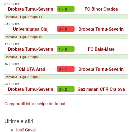
31.10.2009
Drobeta Turnu-Severin
1 - 0
FC Bihor Oradea
Romania - Liga 2 Etapa 11
24.10.2009
Universitatea Cluj
3 - 0
Drobeta Turnu-Severin
Romania - Liga 2 Etapa 10
17.10.2009
Drobeta Turnu-Severin
1 - 0
FC Baia-Mare
Romania - Liga 2 Etapa 9
10.10.2009
FCM UTA Arad
3 - 1
Drobeta Turnu-Severin
Romania - Liga 2 Etapa 8
03.10.2009
Drobeta Turnu-Severin
3 - 2
Gaz metan CFR Craiova
Comparatii intre echipe de fotbal
Ultimele stiri
Iosif Cavai