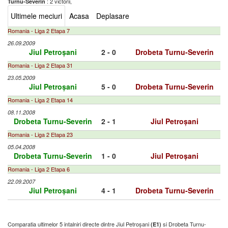
: 2 victorii,
Turnu-Severin
Ultimele meciuri
Acasa
Deplasare
Romania - Liga 2 Etapa 7
26.09.2009
Jiul Petroșani
2 - 0
Drobeta Turnu-Severin
Romania - Liga 2 Etapa 31
23.05.2009
Jiul Petroșani
5 - 0
Drobeta Turnu-Severin
Romania - Liga 2 Etapa 14
08.11.2008
Drobeta Turnu-Severin
2 - 1
Jiul Petroșani
Romania - Liga 2 Etapa 23
05.04.2008
Drobeta Turnu-Severin
1 - 0
Jiul Petroșani
Romania - Liga 2 Etapa 6
22.09.2007
Jiul Petroșani
4 - 1
Drobeta Turnu-Severin
Comparatia ultimelor 5 intalniri directe dintre Jiul Petroșani
si Drobeta Turnu-
(E1)