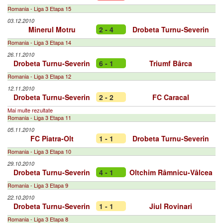
Romania - Liga 3 Etapa 15
03.12.2010
Minerul Motru
2 - 4
Drobeta Turnu-Severin
Romania - Liga 3 Etapa 14
26.11.2010
Drobeta Turnu-Severin
6 - 1
Triumf Bârca
Romania - Liga 3 Etapa 12
12.11.2010
Drobeta Turnu-Severin
2 - 2
FC Caracal
Mai multe rezultate
Romania - Liga 3 Etapa 11
05.11.2010
FC Piatra-Olt
1 - 1
Drobeta Turnu-Severin
Romania - Liga 3 Etapa 10
29.10.2010
Drobeta Turnu-Severin
4 - 1
Oltchim Râmnicu-Vâlcea
Romania - Liga 3 Etapa 9
22.10.2010
Drobeta Turnu-Severin
1 - 1
Jiul Rovinari
Romania - Liga 3 Etapa 8