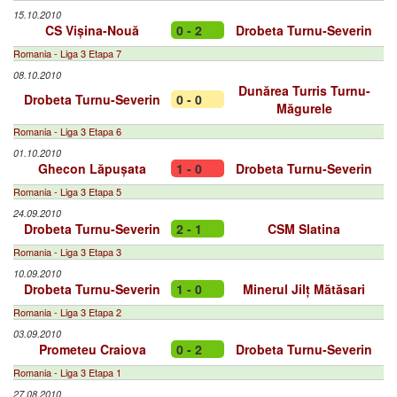
15.10.2010
CS Vișina-Nouă
0 - 2
Drobeta Turnu-Severin
Romania - Liga 3 Etapa 7
08.10.2010
Dunărea Turris Turnu-
Drobeta Turnu-Severin
0 - 0
Măgurele
Romania - Liga 3 Etapa 6
01.10.2010
Ghecon Lăpușata
1 - 0
Drobeta Turnu-Severin
Romania - Liga 3 Etapa 5
24.09.2010
Drobeta Turnu-Severin
2 - 1
CSM Slatina
Romania - Liga 3 Etapa 3
10.09.2010
Drobeta Turnu-Severin
1 - 0
Minerul Jilț Mătăsari
Romania - Liga 3 Etapa 2
03.09.2010
Prometeu Craiova
0 - 2
Drobeta Turnu-Severin
Romania - Liga 3 Etapa 1
27.08.2010