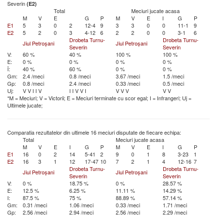
Severin
(E2)
Total
Meciuri jucate acasa
M
V
E
G
P
M
V
E
I
G
P
E1
5
3
0
2
12-4
9
3
3
0
0
11-1
9
E2
5
2
0
3
4-12
6
2
2
0
0
3-1
6
Drobeta Turnu-
Drobeta Turnu-
Jiul Petroșani
Jiul Petroșani
Severin
Severin
V:
60 %
40 %
100 %
100 %
E:
0 %
0 %
0 %
0 %
Î:
40 %
60 %
0 %
0 %
Gm:
2.4 /meci
0.8 /meci
3.67 /meci
1.5 /meci
Gp:
0.8 /meci
2.4 /meci
0.33 /meci
0.5 /meci
Uj:
V
V
I
I
V
I
I
V
V
I
V
V
V
V
V
*M = Meciuri; V = Victorii; E = Meciuri terminate cu scor egal; I = Infrangeri; Uj =
Ultimele jucate;
Comparatia rezultatelor din ultimele 16 meciuri disputate de fiecare echipa:
Total
Meciuri jucate acasa
M
V
E
I
G
P
M
V
E
I
G
P
E1
16
0
2
14
5-41
2
9
0
1
8
3-23
1
E2
16
3
1
12
17-47
10
7
2
1
4
12-16
7
Drobeta Turnu-
Drobeta Turnu-
Jiul Petroșani
Jiul Petroșani
Severin
Severin
V:
0 %
18.75 %
0 %
28.57 %
E:
12.5 %
6.25 %
11.11 %
14.29 %
I:
87.5 %
75 %
88.89 %
57.14 %
Gm:
0.31 /meci
1.06 /meci
0.33 /meci
1.71 /meci
Gp:
2.56 /meci
2.94 /meci
2.56 /meci
2.29 /meci