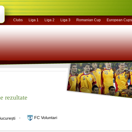
Clubs
Liga 1
Liga 2
Liga 3
Romanian Cup
European Cups
e rezultate
FC Voluntari
-
ucurești