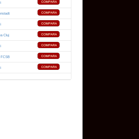
i
nstadt
i
ea Cluj
i
b FCSB
i