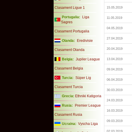
Clasament Ligue 1
15.05.2019
Portugalia:
Liga
11.05.2019
Sagres
04.05.2019
Clasament Portugalia
27.04.2019
Olanda:
Eredivisie
20.04.2019
Clasament Olanda
Belgia:
Jupiler League
13.04.2019
Clasament Belgia
09.04.2019
Turcia:
Süper Lig
06.04.2019
Clasament Turcia
30.03.2019
Grecia:
Ethniki Katigoria
24.03.2019
Rusia:
Premier League
16.03.2019
Clasament Rusia
09.03.2019
Ucraina:
Vyscha Liga
02.03.2019