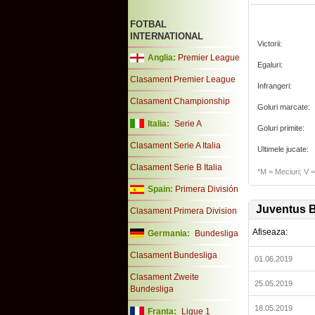
FOTBAL
INTERNATIONAL
Victorii:
Anglia:
Premier League
Egaluri:
Clasament Premier League
Infrangeri:
Clasament Championship
Goluri marcate:
Italia:
Serie A
Goluri primite:
Clasament Serie A Italia
Ultimele jucate:
Clasament Serie B Italia
*M = Meciuri; V = 
Spain:
Primera División
Juventus B
Clasament Primera Division
Afiseaza:
Germania:
Bundesliga
Clasament Bundesliga
01.06.2019
Clasament Zweite
25.05.2019
Bundesliga
18.05.2019
Franta:
Ligue 1