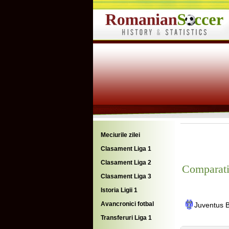
Meciurile zilei
Clasament Liga 1
Clasament Liga 2
Comparati
Clasament Liga 3
Istoria Ligii 1
Avancronici fotbal
Juventus B
Transferuri Liga 1