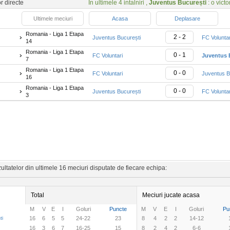
or directe
In ultimele 4 intalniri ,
Juventus București
: o victo
Ultimele meciuri
Acasa
Deplasare
Romania - Liga 1 Etapa
2 - 2
Juventus București
FC Voluntar
14
Romania - Liga 1 Etapa
0 - 1
FC Voluntari
Juventus 
7
Romania - Liga 1 Etapa
0 - 0
FC Voluntari
Juventus B
16
Romania - Liga 1 Etapa
0 - 0
Juventus București
FC Voluntar
3
ltatelor din ultimele 16 meciuri disputate de fiecare echipa:
Total
Meciuri jucate acasa
M
V
E
I
Goluri
Puncte
M
V
E
I
Goluri
Pu
ti
16
6
5
5
24-22
23
8
4
2
2
14-12
16
3
6
7
16-25
15
8
2
4
2
6-6