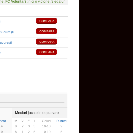
rie,
FC Voluntari
: nici o victorie, 3 egaluri
i
București
ucurești
i
Meciuri jucate in deplasare
ncte
M
V
E
I
Goluri
Puncte
14
8
2
3
3
10-10
9
10
8
1
2
5
10-19
5