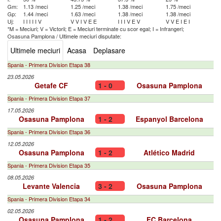
Gm:
1.13 /meci
1.25 /meci
1.38 /meci
1.75 /meci
Gp:
1.44 /meci
1.63 /meci
1.38 /meci
1.38 /meci
Uj:
I
I
I
I
I
V
V
V
I
V
E
E
I
I
I
V
E
V
V
V
E
I
E
I
*M = Meciuri; V = Victorii; E = Meciuri terminate cu scor egal; I = Infrangeri;
Osasuna Pamplona
/
Ultimele meciuri disputate:
Ultimele meciuri
Acasa
Deplasare
Spania - Primera Division Etapa 38
23.05.2026
Getafe CF
1 - 0
Osasuna Pamplona
Spania - Primera Division Etapa 37
17.05.2026
Osasuna Pamplona
1 - 2
Espanyol Barcelona
Spania - Primera Division Etapa 36
12.05.2026
Osasuna Pamplona
1 - 2
Atlético Madrid
Spania - Primera Division Etapa 35
08.05.2026
Levante Valencia
3 - 2
Osasuna Pamplona
Spania - Primera Division Etapa 34
02.05.2026
Osasuna Pamplona
1 - 2
FC Barcelona