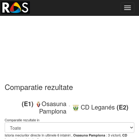
Toggl
navig
Comparatie rezultate
(E1)
Osasuna
CD Leganés
(E2)
-
Pamplona
Comparatie rezultate in
Istoria meciurilor directe
In ultimele 6 intalniri ,
: 3 victorii,
Osasuna Pamplona
CD