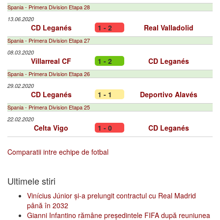
Spania - Primera Division Etapa 28
13.06.2020
CD Leganés
1 - 2
Real Valladolid
Spania - Primera Division Etapa 27
08.03.2020
Villarreal CF
1 - 2
CD Leganés
Spania - Primera Division Etapa 26
29.02.2020
CD Leganés
1 - 1
Deportivo Alavés
Spania - Primera Division Etapa 25
22.02.2020
Celta Vigo
1 - 0
CD Leganés
Comparatii intre echipe de fotbal
Ultimele stiri
Vinícius Júnior și-a prelungit contractul cu Real Madrid
până în 2032
Gianni Infantino rămâne președintele FIFA după reuniunea