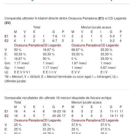
Comparatia ultimelor 6 intalniri directe dintre Osasuna Pamplona
si CD Leganés
(E1)
(E2)
Total
Meciuri jucate acasa
M
V
E
G
P
M
V
E
I
G
P
E1
6
3
2
1
7-6
11
3
2
1
0
5-3
7
E2
6
1
2
3
6-7
5
3
1
1
1
3-2
4
Osasuna Pamplona
CD Leganés
Osasuna Pamplona
CD Leganés
V:
50 %
16.67 %
66.67 %
33.33 %
E:
33.33 %
33.33 %
33.33 %
33.33 %
Î:
16.67 %
50 %
0 %
33.33 %
Gm:
1.17 /meci
1 /meci
1.67 /meci
1 /meci
Gp:
1 /meci
1.17 /meci
1 /meci
0.67 /meci
Uj:
E
E
V
V
V
I
E
E
I
I
I
V
E
V
V
E
I
V
*M = Meciuri; V = Victorii; E = Meciuri terminate cu scor egal; I = Infrangeri; Uj =
Ultimele jucate;
Comparatia rezultatelor din ultimele 16 meciuri disputate de fiecare echipa:
Total
Meciuri jucate acasa
M
V
E
I
G
P
M
V
E
I
G
P
E1
16
4
4
8
18-23
16
8
3
2
3
11-11
11
E2
16
4
5
7
20-26
17
8
3
3
2
14-11
12
Osasuna Pamplona
CD Leganés
Osasuna Pamplona
CD Leganés
V:
25 %
25 %
37.5 %
37.5 %
E:
25 %
31.25 %
25 %
37.5 %
I:
50 %
43.75 %
37.5 %
25 %