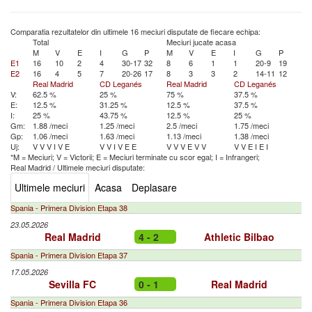
Comparatia rezultatelor din ultimele 16 meciuri disputate de fiecare echipa:
Total
Meciuri jucate acasa
M
V
E
I
G
P
M
V
E
I
G
P
E1
16
10
2
4
30-17
32
8
6
1
1
20-9
19
E2
16
4
5
7
20-26
17
8
3
3
2
14-11
12
Real Madrid
CD Leganés
Real Madrid
CD Leganés
V:
62.5 %
25 %
75 %
37.5 %
E:
12.5 %
31.25 %
12.5 %
37.5 %
I:
25 %
43.75 %
12.5 %
25 %
Gm:
1.88 /meci
1.25 /meci
2.5 /meci
1.75 /meci
Gp:
1.06 /meci
1.63 /meci
1.13 /meci
1.38 /meci
Uj:
V
V
V
I
V
E
V
V
I
V
E
E
V
V
V
E
V
V
V
V
E
I
E
I
*M = Meciuri; V = Victorii; E = Meciuri terminate cu scor egal; I = Infrangeri;
Real Madrid
/
Ultimele meciuri disputate:
Ultimele meciuri
Acasa
Deplasare
Spania - Primera Division Etapa 38
23.05.2026
Real Madrid
4 - 2
Athletic Bilbao
Spania - Primera Division Etapa 37
17.05.2026
Sevilla FC
0 - 1
Real Madrid
Spania - Primera Division Etapa 36