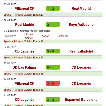
15.03.2025
Villarreal CF
1 - 2
Real Madrid
Spania - Primera Division Etapa 27
09.03.2025
Real Madrid
2 - 1
Rayo Vallecano
CD Leganés
/
Ultimele meciuri disputate:
Ultimele
Afiseaza:
Acasa
Deplasare
meciuri
Spania - Primera Division Etapa 38
24.05.2025
CD Leganés
3 - 0
Real Valladolid
Spania - Primera Division Etapa 37
18.05.2025
UD Las Palmas
0 - 1
CD Leganés
Spania - Primera Division Etapa 36
14.05.2025
Villarreal CF
3 - 0
CD Leganés
Spania - Primera Division Etapa 35
11.05.2025
CD Leganés
3 - 2
Espanyol Barcelona
Spania - Primera Division Etapa 34