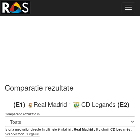
Toggl
navig
Comparatie rezultate
(E1)
Real Madrid
CD Leganés
(E2)
-
Comparatie rezultate in
Istoria meciurilor directe
In ultimele 9 intalniri ,
: 8 victorii,
:
Real Madrid
CD Leganés
nici o victorie, 1 egaluri