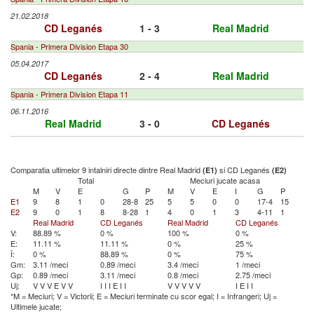
21.02.2018
CD Leganés
1 - 3
Real Madrid
Spania - Primera Division Etapa 30
05.04.2017
CD Leganés
2 - 4
Real Madrid
Spania - Primera Division Etapa 11
06.11.2016
Real Madrid
3 - 0
CD Leganés
Comparatia ultimelor 9 intalniri directe dintre Real Madrid
si CD Leganés
(E1)
(E2)
Total
Meciuri jucate acasa
M
V
E
G
P
M
V
E
I
G
P
E1
9
8
1
0
28-8
25
5
5
0
0
17-4
15
E2
9
0
1
8
8-28
1
4
0
1
3
4-11
1
Real Madrid
CD Leganés
Real Madrid
CD Leganés
V:
88.89 %
0 %
100 %
0 %
E:
11.11 %
11.11 %
0 %
25 %
Î:
0 %
88.89 %
0 %
75 %
Gm:
3.11 /meci
0.89 /meci
3.4 /meci
1 /meci
Gp:
0.89 /meci
3.11 /meci
0.8 /meci
2.75 /meci
Uj:
V
V
V
E
V
V
I
I
I
E
I
I
V
V
V
V
V
I
E
I
I
*M = Meciuri; V = Victorii; E = Meciuri terminate cu scor egal; I = Infrangeri; Uj =
Ultimele jucate;