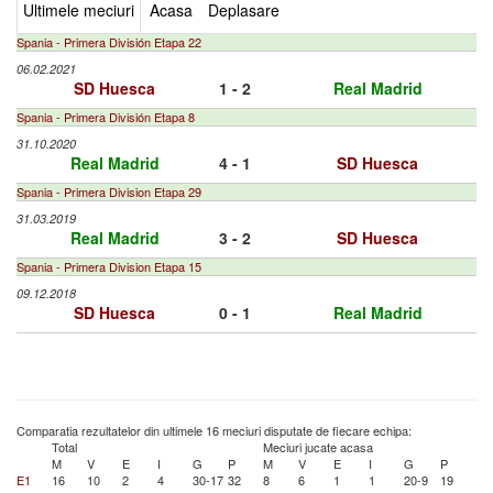
Ultimele meciuri
Acasa
Deplasare
Spania - Primera División Etapa 22
06.02.2021
SD Huesca
1 - 2
Real Madrid
Spania - Primera División Etapa 8
31.10.2020
Real Madrid
4 - 1
SD Huesca
Spania - Primera Division Etapa 29
31.03.2019
Real Madrid
3 - 2
SD Huesca
Spania - Primera Division Etapa 15
09.12.2018
SD Huesca
0 - 1
Real Madrid
Comparatia rezultatelor din ultimele 16 meciuri disputate de fiecare echipa:
Total
Meciuri jucate acasa
M
V
E
I
G
P
M
V
E
I
G
P
E1
16
10
2
4
30-17
32
8
6
1
1
20-9
19