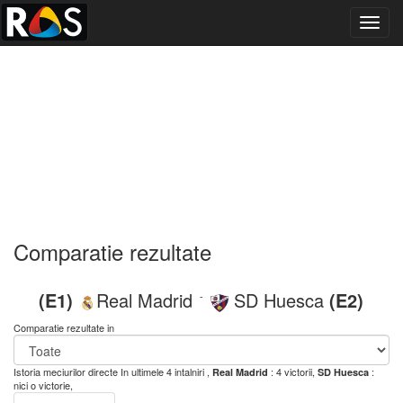
Toggl
navig
Comparatie rezultate
(E1)
Real Madrid
SD Huesca
(E2)
-
Comparatie rezultate in
Istoria meciurilor directe
In ultimele 4 intalniri ,
: 4 victorii,
:
Real Madrid
SD Huesca
nici o victorie,