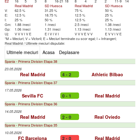
E2
16
5
3
8
16-21
18
8
4
2
2
11-9
14
Real Madrid
SD Huesca
Real Madrid
SD Huesca
V:
62.5 %
31.25 %
75 %
50 %
E:
12.5 %
18.75 %
12.5 %
25 %
I:
25 %
50 %
12.5 %
25 %
Gm:
1.88 /meci
1 /meci
2.5 /meci
1.38 /meci
Gp:
1.06 /meci
1.31 /meci
1.13 /meci
1.13 /meci
Uj:
V
V
V
I
V
E
E
I
V
I
V
I
V
V
V
E
V
V
E
V
V
I
V
E
*M = Meciuri; V = Victorii; E = Meciuri terminate cu scor egal; I = Infrangeri;
Real Madrid
/
Ultimele meciuri disputate:
Ultimele meciuri
Acasa
Deplasare
Spania - Primera Division Etapa 38
23.05.2026
Real Madrid
4 - 2
Athletic Bilbao
Spania - Primera Division Etapa 37
17.05.2026
Sevilla FC
0 - 1
Real Madrid
Spania - Primera Division Etapa 36
14.05.2026
Real Madrid
2 - 0
Real Oviedo
Spania - Primera Division Etapa 35
10.05.2026
FC Barcelona
2 - 0
Real Madrid