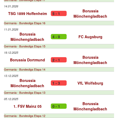
14.01.2026
Borussia
TSG 1899 Hoffenheim
5 - 1
Mönchengladbach
Germania - Bundesliga Etapa 16
11.01.2026
Borussia
4 - 0
FC Augsburg
Mönchengladbach
Germania - Bundesliga Etapa 15
19.12.2025
Borussia
Borussia Dortmund
2 - 1
Mönchengladbach
Germania - Bundesliga Etapa 14
13.12.2025
Borussia
1 - 3
VfL Wolfsburg
Mönchengladbach
Germania - Bundesliga Etapa 13
05.12.2025
Borussia
1. FSV Mainz 05
0 - 1
Mönchengladbach
Germania - Bundesliga Etapa 12