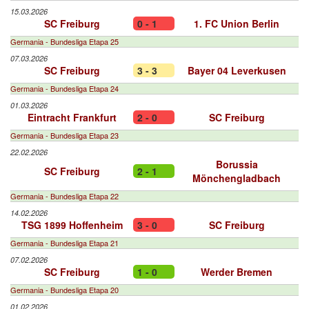
15.03.2026
SC Freiburg
0 - 1
1. FC Union Berlin
Germania - Bundesliga Etapa 25
07.03.2026
SC Freiburg
3 - 3
Bayer 04 Leverkusen
Germania - Bundesliga Etapa 24
01.03.2026
Eintracht Frankfurt
2 - 0
SC Freiburg
Germania - Bundesliga Etapa 23
22.02.2026
Borussia
SC Freiburg
2 - 1
Mönchengladbach
Germania - Bundesliga Etapa 22
14.02.2026
TSG 1899 Hoffenheim
3 - 0
SC Freiburg
Germania - Bundesliga Etapa 21
07.02.2026
SC Freiburg
1 - 0
Werder Bremen
Germania - Bundesliga Etapa 20
01.02.2026