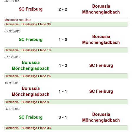
06.12.2020
Borussia
SC Freiburg
2 - 2
Mönchengladbach
Mai multe rezultate
Germania - Bundesliga Etapa 30
05.06.2020
Borussia
SC Freiburg
1 - 0
Mönchengladbach
Germania - Bundesliga Etapa 13
01.12.2019
Borussia
4 - 2
SC Freiburg
Mönchengladbach
Germania - Bundesliga Etapa 26
15.03.2019
Borussia
1 - 1
SC Freiburg
Mönchengladbach
Germania - Bundesliga Etapa 9
26.10.2018
Borussia
SC Freiburg
3 - 1
Mönchengladbach
Germania - Bundesliga Etapa 33