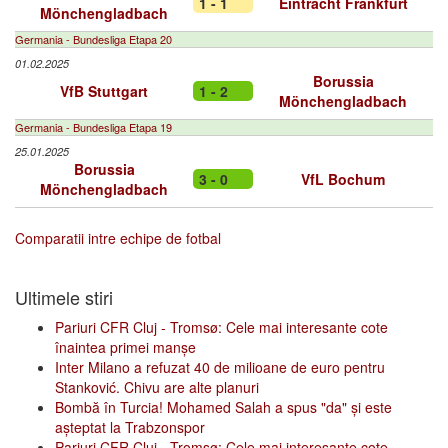
1 - 1
Eintracht Frankfurt
Mönchengladbach
Germania - Bundesliga Etapa 20
01.02.2025
Borussia
VfB Stuttgart
1 - 2
Mönchengladbach
Germania - Bundesliga Etapa 19
25.01.2025
Borussia
3 - 0
VfL Bochum
Mönchengladbach
Comparatii intre echipe de fotbal
Ultimele stiri
Pariuri CFR Cluj - Tromsø: Cele mai interesante cote
înaintea primei manșe
Inter Milano a refuzat 40 de milioane de euro pentru
Stanković. Chivu are alte planuri
Bombă în Turcia! Mohamed Salah a spus "da" și este
așteptat la Trabzonspor
Pariuri CFR Cluj - Tromsø: Cele mai interesante cote