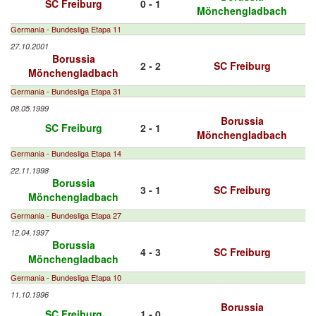
SC Freiburg
0 - 1
Mönchengladbach
Germania - Bundesliga Etapa 11
27.10.2001
Borussia
2 - 2
SC Freiburg
Mönchengladbach
Germania - Bundesliga Etapa 31
08.05.1999
Borussia
SC Freiburg
2 - 1
Mönchengladbach
Germania - Bundesliga Etapa 14
22.11.1998
Borussia
3 - 1
SC Freiburg
Mönchengladbach
Germania - Bundesliga Etapa 27
12.04.1997
Borussia
4 - 3
SC Freiburg
Mönchengladbach
Germania - Bundesliga Etapa 10
11.10.1996
Borussia
SC Freiburg
1 - 0