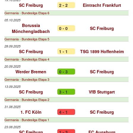
SC Freiburg
2 - 2
Eintracht Frankfurt
Germania - Bundesliga Etapa 6
05.10.2025
Borussia
0 - 0
SC Freiburg
Mönchengladbach
Germania - Bundesliga Etapa 5
28.09.2025
SC Freiburg
1 - 1
TSG 1899 Hoffenheim
Germania - Bundesliga Etapa 4
20.09.2025
Werder Bremen
0 - 3
SC Freiburg
Germania - Bundesliga Etapa 3
13.09.2025
SC Freiburg
3 - 1
VfB Stuttgart
Germania - Bundesliga Etapa 2
31.08.2025
1. FC Köln
4 - 1
SC Freiburg
Germania - Bundesliga Etapa 1
23.08.2025
SC Freiburg
1 - 3
FC Augsburg