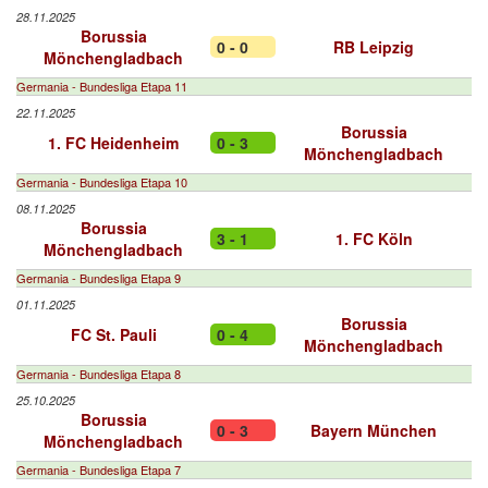
28.11.2025
Borussia
0 - 0
RB Leipzig
Mönchengladbach
Germania - Bundesliga Etapa 11
22.11.2025
Borussia
1. FC Heidenheim
0 - 3
Mönchengladbach
Germania - Bundesliga Etapa 10
08.11.2025
Borussia
3 - 1
1. FC Köln
Mönchengladbach
Germania - Bundesliga Etapa 9
01.11.2025
Borussia
FC St. Pauli
0 - 4
Mönchengladbach
Germania - Bundesliga Etapa 8
25.10.2025
Borussia
0 - 3
Bayern München
Mönchengladbach
Germania - Bundesliga Etapa 7