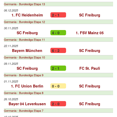
Germania - Bundesliga Etapa 13
06.12.2025
1. FC Heidenheim
2 - 1
SC Freiburg
Germania - Bundesliga Etapa 12
30.11.2025
SC Freiburg
4 - 0
1. FSV Mainz 05
Germania - Bundesliga Etapa 11
22.11.2025
Bayern München
6 - 2
SC Freiburg
Germania - Bundesliga Etapa 10
09.11.2025
SC Freiburg
2 - 1
FC St. Pauli
Germania - Bundesliga Etapa 9
01.11.2025
1. FC Union Berlin
0 - 0
SC Freiburg
Germania - Bundesliga Etapa 8
26.10.2025
Bayer 04 Leverkusen
2 - 0
SC Freiburg
Germania - Bundesliga Etapa 7
19.10.2025