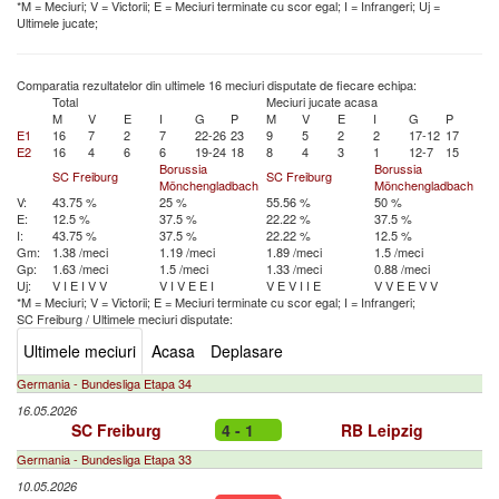
*M = Meciuri; V = Victorii; E = Meciuri terminate cu scor egal; I = Infrangeri; Uj =
Ultimele jucate;
Comparatia rezultatelor din ultimele 16 meciuri disputate de fiecare echipa:
Total
Meciuri jucate acasa
M
V
E
I
G
P
M
V
E
I
G
P
E1
16
7
2
7
22-26
23
9
5
2
2
17-12
17
E2
16
4
6
6
19-24
18
8
4
3
1
12-7
15
Borussia
Borussia
SC Freiburg
SC Freiburg
Mönchengladbach
Mönchengladbach
V:
43.75 %
25 %
55.56 %
50 %
E:
12.5 %
37.5 %
22.22 %
37.5 %
I:
43.75 %
37.5 %
22.22 %
12.5 %
Gm:
1.38 /meci
1.19 /meci
1.89 /meci
1.5 /meci
Gp:
1.63 /meci
1.5 /meci
1.33 /meci
0.88 /meci
Uj:
V
I
E
I
V
V
V
I
V
E
E
I
V
E
V
I
I
E
V
V
E
E
V
V
*M = Meciuri; V = Victorii; E = Meciuri terminate cu scor egal; I = Infrangeri;
SC Freiburg
/
Ultimele meciuri disputate:
Ultimele meciuri
Acasa
Deplasare
Germania - Bundesliga Etapa 34
16.05.2026
SC Freiburg
4 - 1
RB Leipzig
Germania - Bundesliga Etapa 33
10.05.2026