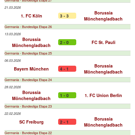
Germania - Bundesliga Etapa 27
21.03.2026
Borussia
1. FC Köln
3 - 3
Mönchengladbach
Germania - Bundesliga Etapa 26
13.03.2026
Borussia
2 - 0
FC St. Pauli
Mönchengladbach
Germania - Bundesliga Etapa 25
06.03.2026
Borussia
Bayern München
4 - 1
Mönchengladbach
Germania - Bundesliga Etapa 24
28.02.2026
Borussia
1 - 0
1. FC Union Berlin
Mönchengladbach
Germania - Bundesliga Etapa 23
22.02.2026
Borussia
SC Freiburg
2 - 1
Mönchengladbach
Germania - Bundesliga Etapa 22