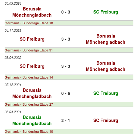
30.03.2024
Borussia
0 - 3
SC Freiburg
Mönchengladbach
Germania - Bundesliga Etapa 10
04.11.2023
Borussia
SC Freiburg
3 - 3
Mönchengladbach
Germania - Bundesliga Etapa 31
23.04.2022
Borussia
SC Freiburg
3 - 3
Mönchengladbach
Germania - Bundesliga Etapa 14
05.12.2021
Borussia
0 - 6
SC Freiburg
Mönchengladbach
Germania - Bundesliga Etapa 27
03.04.2021
Borussia
2 - 1
SC Freiburg
Mönchengladbach
Germania - Bundesliga Etapa 10