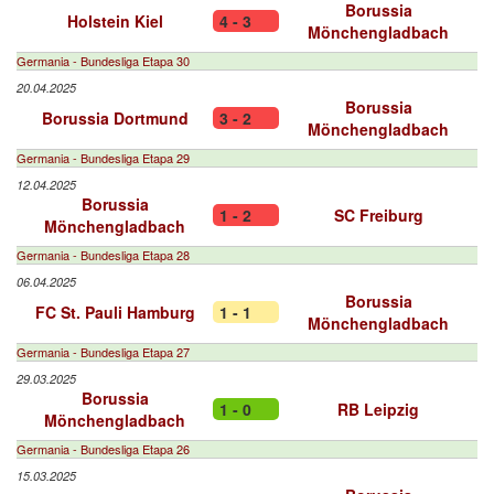
Borussia
Holstein Kiel
4 - 3
Mönchengladbach
Germania - Bundesliga Etapa 30
20.04.2025
Borussia
Borussia Dortmund
3 - 2
Mönchengladbach
Germania - Bundesliga Etapa 29
12.04.2025
Borussia
1 - 2
SC Freiburg
Mönchengladbach
Germania - Bundesliga Etapa 28
06.04.2025
Borussia
FC St. Pauli Hamburg
1 - 1
Mönchengladbach
Germania - Bundesliga Etapa 27
29.03.2025
Borussia
1 - 0
RB Leipzig
Mönchengladbach
Germania - Bundesliga Etapa 26
15.03.2025