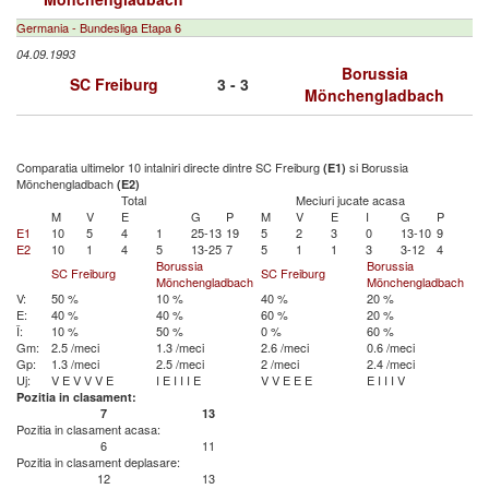
Germania - Bundesliga Etapa 6
04.09.1993
Borussia
SC Freiburg
3 - 3
Mönchengladbach
Comparatia ultimelor 10 intalniri directe dintre SC Freiburg
si Borussia
(E1)
Mönchengladbach
(E2)
Total
Meciuri jucate acasa
M
V
E
G
P
M
V
E
I
G
P
E1
10
5
4
1
25-13
19
5
2
3
0
13-10
9
E2
10
1
4
5
13-25
7
5
1
1
3
3-12
4
Borussia
Borussia
SC Freiburg
SC Freiburg
Mönchengladbach
Mönchengladbach
V:
50 %
10 %
40 %
20 %
E:
40 %
40 %
60 %
20 %
Î:
10 %
50 %
0 %
60 %
Gm:
2.5 /meci
1.3 /meci
2.6 /meci
0.6 /meci
Gp:
1.3 /meci
2.5 /meci
2 /meci
2.4 /meci
Uj:
V
E
V
V
V
E
I
E
I
I
I
E
V
V
E
E
E
E
I
I
I
V
Pozitia in clasament:
7
13
Pozitia in clasament acasa:
6
11
Pozitia in clasament deplasare:
12
13