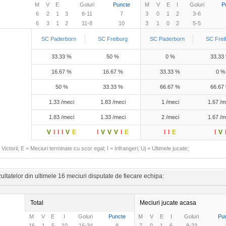
M
V
E
Goluri
Puncte
M
V
E
I
Goluri
P
6
2
1
3
8-11
7
3
0
1
2
3-6
6
3
1
2
11-8
10
3
1
0
2
5-5
SC Paderborn
SC Freiburg
SC Paderborn
SC Frei
33.33 %
50 %
0 %
33.33
16.67 %
16.67 %
33.33 %
0 %
50 %
33.33 %
66.67 %
66.67
1.33 /meci
1.83 /meci
1 /meci
1.67 /m
1.83 /meci
1.33 /meci
2 /meci
1.67 /m
V
I
I
I
V
E
I
V
V
V
I
E
I
I
E
I
V
Victorii; E = Meciuri terminate cu scor egal; I = Infrangeri; Uj = Ultimele jucate;
ltatelor din ultimele 16 meciuri disputate de fiecare echipa:
Total
Meciuri jucate acasa
M
V
E
I
Goluri
Puncte
M
V
E
I
Goluri
Pu
16
1
5
10
16-34
8
7
0
1
6
8-23