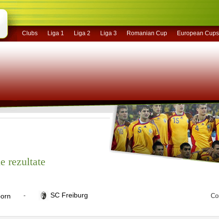
Clubs
Liga 1
Liga 2
Liga 3
Romanian Cup
European Cups
e rezultate
SC Freiburg
-
orn
Co