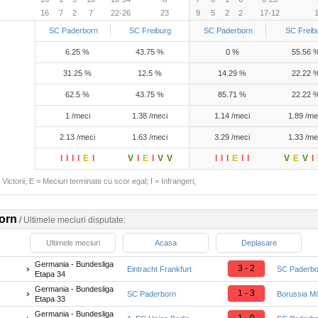
16
7
2
7
22-26
23
9
5
2
2
17-12
SC Paderborn
SC Freiburg
SC Paderborn
SC Freib
6.25 %
43.75 %
0 %
55.56 
31.25 %
12.5 %
14.29 %
22.22 
62.5 %
43.75 %
85.71 %
22.22 
1 /meci
1.38 /meci
1.14 /meci
1.89 /me
2.13 /meci
1.63 /meci
3.29 /meci
1.33 /me
I
I
I
I
E
I
V
I
E
I
V
V
I
I
I
E
I
I
V
E
V
I
Victorii; E = Meciuri terminate cu scor egal; I = Infrangeri;
orn
/
Ultimele meciuri disputate:
Ultimele meciuri
Acasa
Deplasare
Germania - Bundesliga
3 - 2
Eintracht Frankfurt
SC Paderbo
Etapa 34
Germania - Bundesliga
1 - 3
SC Paderborn
Borussia M
Etapa 33
Germania - Bundesliga