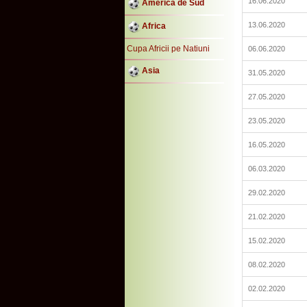
16.06.2020
America de Sud
13.06.2020
Africa
Cupa Africii pe Natiuni
06.06.2020
Asia
31.05.2020
27.05.2020
23.05.2020
16.05.2020
06.03.2020
29.02.2020
21.02.2020
15.02.2020
08.02.2020
02.02.2020