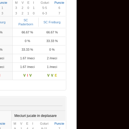
uncte
M
V
E
I
Goluri
Puncte
1
3
2
0
1
5-5
6
3
3
2
1
0
6-3
7
SC
burg
SC Freiburg
Paderborn
 %
66.67 %
66.67 %
0 %
33.33 %
 %
33.33 %
0 %
eci
1.67 /meci
2 /meci
eci
1.67 /meci
1 /meci
I
V
I
V
V
V
E
Meciuri jucate in deplasare
ncte
M
V
E
I
Goluri
Puncte
1
9
1
4
4
8-11
7