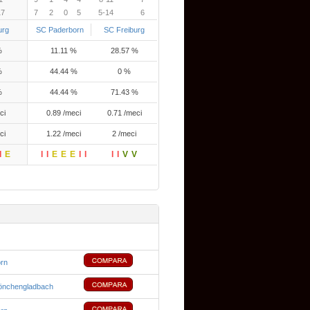
17
7
2
0
5
5-14
6
urg
SC Paderborn
SC Freiburg
%
11.11 %
28.57 %
%
44.44 %
0 %
%
44.44 %
71.43 %
ci
0.89 /meci
0.71 /meci
ci
1.22 /meci
2 /meci
I
E
I
I
E
E
E
I
I
I
I
V
V
rn
önchengladbach