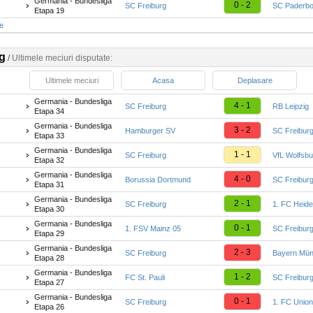
Germania - Bundesliga
0 - 2
SC Freiburg
SC Paderbo
Etapa 19
te
g
/
Ultimele meciuri disputate:
Ultimele meciuri
Acasa
Deplasare
Germania - Bundesliga
4 - 1
SC Freiburg
RB Leipzig
Etapa 34
Germania - Bundesliga
3 - 2
Hamburger SV
SC Freibur
Etapa 33
Germania - Bundesliga
1 - 1
SC Freiburg
VfL Wolfsbu
Etapa 32
Germania - Bundesliga
4 - 0
Borussia Dortmund
SC Freibur
Etapa 31
Germania - Bundesliga
2 - 1
SC Freiburg
1. FC Heid
Etapa 30
Germania - Bundesliga
0 - 1
1. FSV Mainz 05
SC Freibur
Etapa 29
Germania - Bundesliga
2 - 3
SC Freiburg
Bayern Mü
Etapa 28
Germania - Bundesliga
1 - 2
FC St. Pauli
SC Freibur
Etapa 27
Germania - Bundesliga
0 - 1
SC Freiburg
1. FC Union
Etapa 26