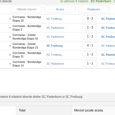
or directe
In ultimele 6 intalniri ,
SC Paderborn
: 2
Ultimele meciuri
Acasa
Deplasare
Germania - Bundesliga
0 - 2
SC Freiburg
SC Pader
Etapa 19
Germania - Bundesliga
1 - 3
SC Paderborn
SC Freibu
Etapa 2
Germania - Zweite
1 - 2
SC Paderborn
SC Freibu
Bundesliga Etapa 32
Germania - Zweite
4 - 1
SC Freiburg
SC Paderb
Bundesliga Etapa 15
Germania - Bundesliga
1 - 2
SC Freiburg
SC Pader
Etapa 31
Germania - Bundesliga
1 - 1
SC Paderborn
SC Freibur
Etapa 14
melor 6 intalniri directe dintre SC Paderborn si SC Freiburg
Total
Meciuri jucate acasa