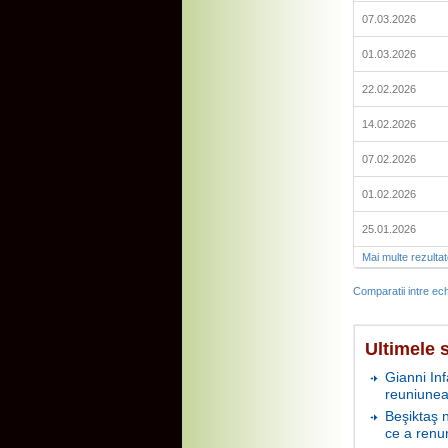
07.03.2026
01.03.2026
22.02.2026
14.02.2026
07.02.2026
01.02.2026
25.01.2026
Mai multe rezulta
Comparatii intre ech
Ultimele s
Gianni In
reuniunea
Beşiktaş 
ce a renu