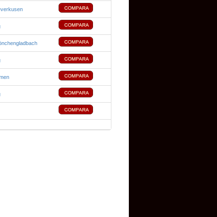
everkusen
g
önchengladbach
g
emen
g