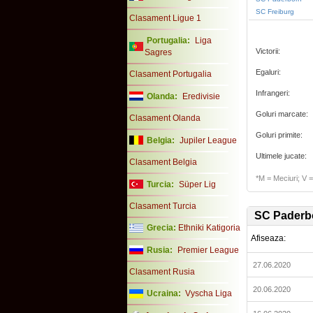
SC Freiburg
Clasament Ligue 1
Portugalia:
Liga
Victorii:
Sagres
Egaluri:
Clasament Portugalia
Infrangeri:
Olanda:
Eredivisie
Goluri marcate:
Clasament Olanda
Goluri primite:
Belgia:
Jupiler League
Ultimele jucate:
Clasament Belgia
*M = Meciuri; V = 
Turcia:
Süper Lig
Clasament Turcia
SC Paderb
Grecia:
Ethniki Katigoria
Afiseaza:
Rusia:
Premier League
27.06.2020
Clasament Rusia
20.06.2020
Ucraina:
Vyscha Liga