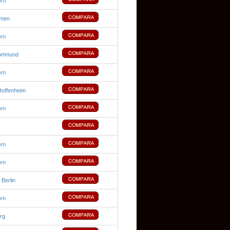
rn
emen
rn
ortmund
rn
offenheim
rn
rn
rn
Berlin
rn
rg