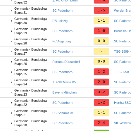
1 - 0
1. FC Union Berlin
SC Paderbo
Etapa 32
Germania - Bundesliga
1 - 5
SC Paderborn
Werder Br
Etapa 31
Germania - Bundesliga
1 - 1
RB Leipzig
SC Paderbo
Etapa 30
Germania - Bundesliga
1 - 6
SC Paderborn
Borussia D
Etapa 29
Germania - Bundesliga
0 - 0
FC Augsburg
SC Paderbo
Etapa 28
Germania - Bundesliga
1 - 1
SC Paderborn
TSG 1899 H
Etapa 27
Germania - Bundesliga
0 - 0
Fortuna Düsseldorf
SC Paderbo
Etapa 26
Germania - Bundesliga
1 - 2
SC Paderborn
1. FC Köln
Etapa 25
Germania - Bundesliga
2 - 0
1. FSV Mainz 05
SC Paderbo
Etapa 24
Germania - Bundesliga
3 - 2
Bayern München
SC Paderbo
Etapa 23
Germania - Bundesliga
1 - 2
SC Paderborn
Hertha BSC 
Etapa 22
Germania - Bundesliga
1 - 1
FC Schalke 04
SC Paderbo
Etapa 21
Germania - Bundesliga
2 - 4
SC Paderborn
VfL Wolfsbu
Etapa 20