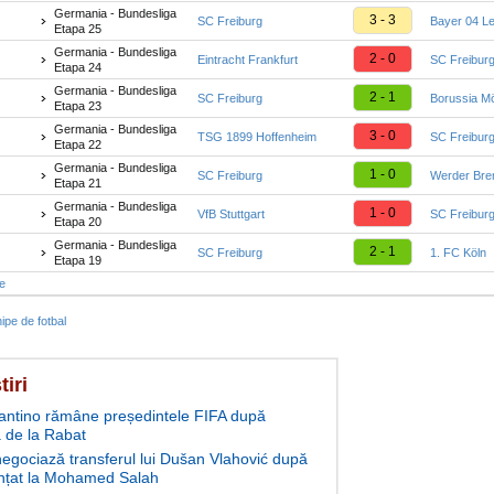
Germania - Bundesliga
3 - 3
SC Freiburg
Bayer 04 L
Etapa 25
Germania - Bundesliga
2 - 0
Eintracht Frankfurt
SC Freibur
Etapa 24
Germania - Bundesliga
2 - 1
SC Freiburg
Borussia M
Etapa 23
Germania - Bundesliga
3 - 0
TSG 1899 Hoffenheim
SC Freibur
Etapa 22
Germania - Bundesliga
1 - 0
SC Freiburg
Werder Br
Etapa 21
Germania - Bundesliga
1 - 0
VfB Stuttgart
SC Freibur
Etapa 20
Germania - Bundesliga
2 - 1
SC Freiburg
1. FC Köln
Etapa 19
te
ipe de fotbal
tiri
fantino rămâne președintele FIFA după
 de la Rabat
negociază transferul lui Dušan Vlahović după
nțat la Mohamed Salah