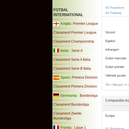
SC Paderborn
FOTBAL
SC Freiburg
INTERNATIONAL
Anglia:
Premier League
Clasament Premier League
Victorii:
Egaluri:
Clasament Championship
Infrangeri:
Italia:
Serie A
Goluri marcate:
Clasament Serie A Italia
Goluri primite:
Clasament Serie B Italia
Ultimele jucate:
Spain:
Primera División
*M = Meciuri; V = 
Clasament Primera Division
Germania:
Bundesliga
Comparatia rezu
Clasament Bundesliga
Clasament Zweite
Echipe
Bundesliga
Franta:
Ligue 1
SC Paderborn