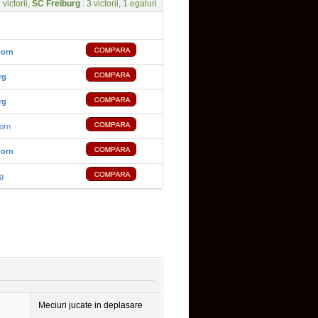
 victorii,
SC Freiburg
: 3 victorii, 1 egaluri
born
rg
rg
orn
born
g
Meciuri jucate in deplasare