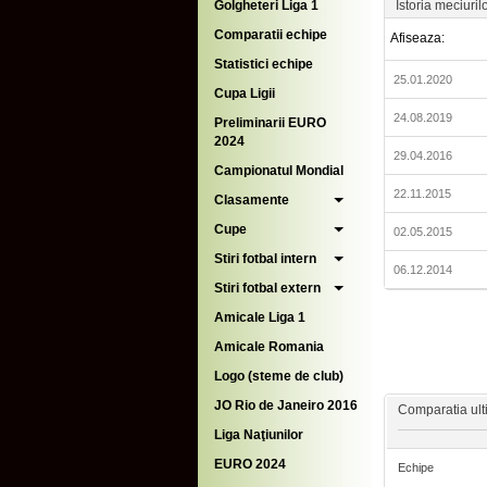
Golgheteri Liga 1
Istoria meciuril
Comparatii echipe
Afiseaza:
Statistici echipe
25.01.2020
Cupa Ligii
24.08.2019
Preliminarii EURO
2024
29.04.2016
Campionatul Mondial
22.11.2015
Clasamente
Cupe
02.05.2015
Stiri fotbal intern
06.12.2014
Stiri fotbal extern
Amicale Liga 1
Amicale Romania
Logo (steme de club)
JO Rio de Janeiro 2016
Comparatia ulti
Liga Naţiunilor
EURO 2024
Echipe