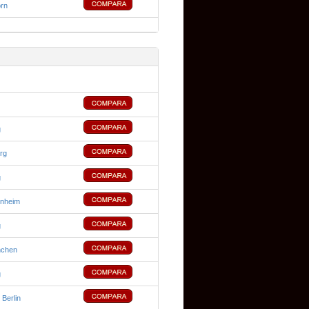
rn
g
rg
g
enheim
g
nchen
g
 Berlin