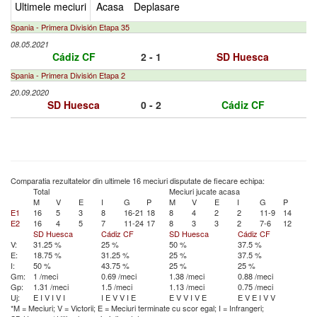
Ultimele meciuri
Acasa
Deplasare
Spania - Primera División Etapa 35
08.05.2021
Cádiz CF
2 - 1
SD Huesca
Spania - Primera División Etapa 2
20.09.2020
SD Huesca
0 - 2
Cádiz CF
Comparatia rezultatelor din ultimele 16 meciuri disputate de fiecare echipa:
Total
Meciuri jucate acasa
M
V
E
I
G
P
M
V
E
I
G
P
E1
16
5
3
8
16-21
18
8
4
2
2
11-9
14
E2
16
4
5
7
11-24
17
8
3
3
2
7-6
12
SD Huesca
Cádiz CF
SD Huesca
Cádiz CF
V:
31.25 %
25 %
50 %
37.5 %
E:
18.75 %
31.25 %
25 %
37.5 %
I:
50 %
43.75 %
25 %
25 %
Gm:
1 /meci
0.69 /meci
1.38 /meci
0.88 /meci
Gp:
1.31 /meci
1.5 /meci
1.13 /meci
0.75 /meci
Uj:
E
I
V
I
V
I
I
E
V
V
I
E
E
V
V
I
V
E
E
V
E
I
V
V
*M = Meciuri; V = Victorii; E = Meciuri terminate cu scor egal; I = Infrangeri;