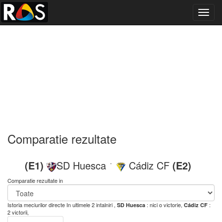
Toggl
navig
Comparatie rezultate
(E1)
SD Huesca
Cádiz CF
(E2)
-
Comparatie rezultate in
Istoria meciurilor directe
In ultimele 2 intalniri ,
: nici o victorie,
:
SD Huesca
Cádiz CF
2 victorii,