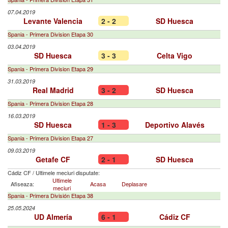
07.04.2019
Levante Valencia
2 - 2
SD Huesca
Spania - Primera Division Etapa 30
03.04.2019
SD Huesca
3 - 3
Celta Vigo
Spania - Primera Division Etapa 29
31.03.2019
Real Madrid
3 - 2
SD Huesca
Spania - Primera Division Etapa 28
16.03.2019
SD Huesca
1 - 3
Deportivo Alavés
Spania - Primera Division Etapa 27
09.03.2019
Getafe CF
2 - 1
SD Huesca
Cádiz CF
/
Ultimele meciuri disputate:
Ultimele
Afiseaza:
Acasa
Deplasare
meciuri
Spania - Primera División Etapa 38
25.05.2024
UD Almería
6 - 1
Cádiz CF