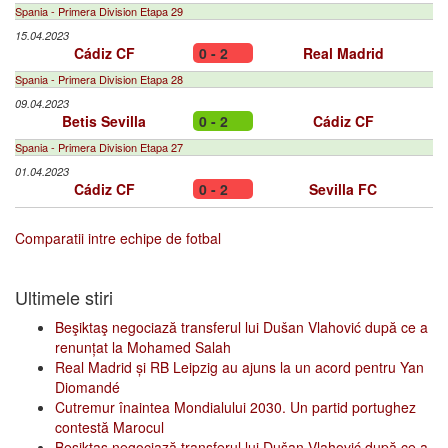
Spania - Primera Division Etapa 29
15.04.2023
Cádiz CF
0 - 2
Real Madrid
Spania - Primera Division Etapa 28
09.04.2023
Betis Sevilla
0 - 2
Cádiz CF
Spania - Primera Division Etapa 27
01.04.2023
Cádiz CF
0 - 2
Sevilla FC
Comparatii intre echipe de fotbal
Ultimele stiri
Beşiktaş negociază transferul lui Dušan Vlahović după ce a
renunțat la Mohamed Salah
Real Madrid și RB Leipzig au ajuns la un acord pentru Yan
Diomandé
Cutremur înaintea Mondialului 2030. Un partid portughez
contestă Marocul
Beşiktaş negociază transferul lui Dušan Vlahović după ce a