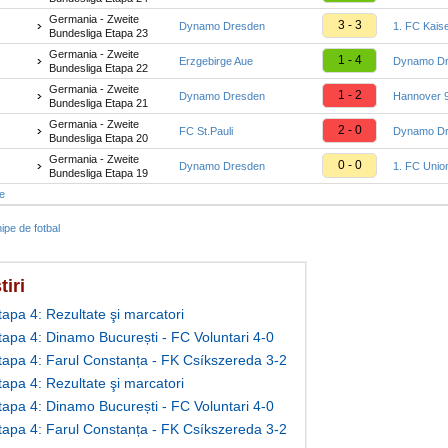
Germania - Zweite
3 - 3
Dynamo Dresden
1. FC Kaise
Bundesliga Etapa 23
Germania - Zweite
1 - 4
Erzgebirge Aue
Dynamo D
Bundesliga Etapa 22
Germania - Zweite
1 - 2
Dynamo Dresden
Hannover 
Bundesliga Etapa 21
Germania - Zweite
2 - 0
FC St.Pauli
Dynamo D
Bundesliga Etapa 20
Germania - Zweite
0 - 0
Dynamo Dresden
1. FC Union
Bundesliga Etapa 19
te
ipe de fotbal
tiri
tapa 4: Rezultate şi marcatori
Etapa 4: Dinamo București - FC Voluntari 4-0
Etapa 4: Farul Constanța - FK Csíkszereda 3-2
tapa 4: Rezultate şi marcatori
Etapa 4: Dinamo București - FC Voluntari 4-0
Etapa 4: Farul Constanța - FK Csíkszereda 3-2