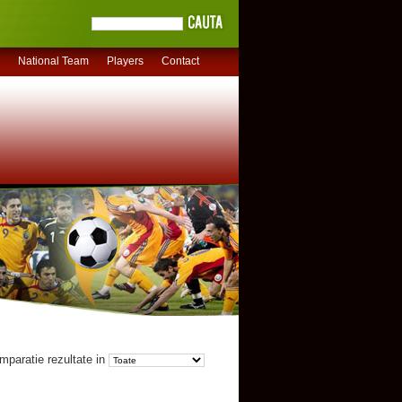
National Team
Players
Contact
mparatie rezultate in