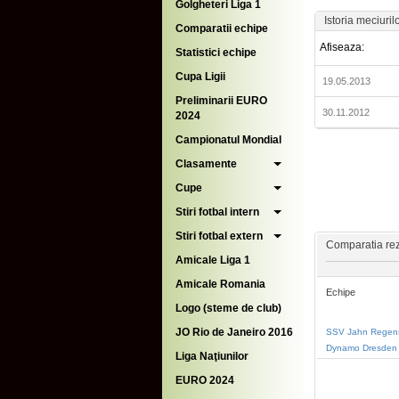
Golgheteri Liga 1
Istoria meciuril
Comparatii echipe
Afiseaza:
Statistici echipe
Cupa Ligii
19.05.2013
Preliminarii EURO
30.11.2012
2024
Campionatul Mondial
Clasamente
Cupe
Stiri fotbal intern
Stiri fotbal extern
Comparatia rezu
Amicale Liga 1
Amicale Romania
Echipe
Logo (steme de club)
JO Rio de Janeiro 2016
SSV Jahn Regen
Dynamo Dresden
Liga Naţiunilor
EURO 2024