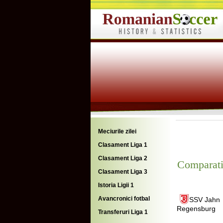
Meciurile zilei
Clasament Liga 1
Clasament Liga 2
Comparati
Clasament Liga 3
Istoria Ligii 1
Avancronici fotbal
SSV Jahn
Regensburg
Transferuri Liga 1