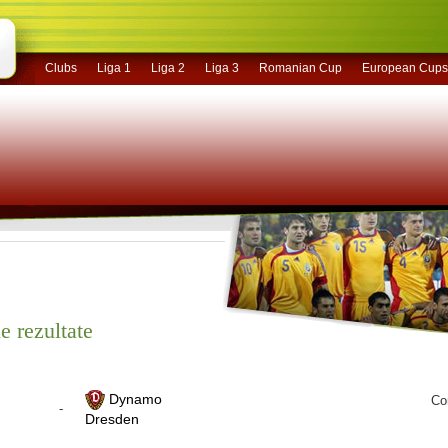
Clubs
Liga 1
Liga 2
Liga 3
Romanian Cup
European Cups
e rezultate
Dynamo
Co
-
Dresden