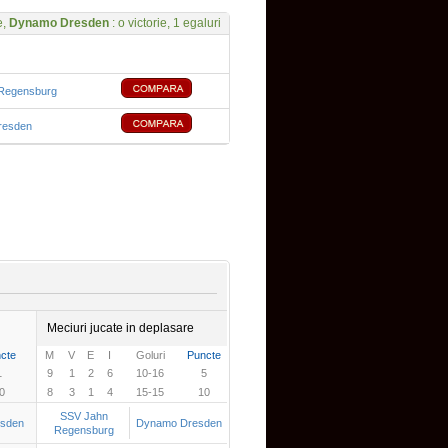
e,
Dynamo Dresden
: o victorie, 1 egaluri
Regensburg
resden
Meciuri jucate in deplasare
cte
M
V
E
I
Goluri
Puncte
1
9
1
2
6
10-16
5
0
8
3
1
4
15-15
10
SSV Jahn
sden
Dynamo Dresden
Regensburg