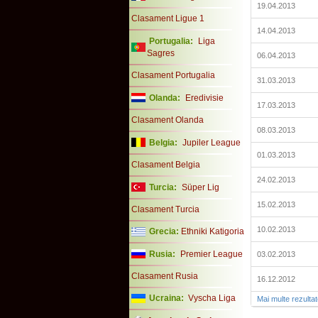
19.04.2013
Clasament Ligue 1
14.04.2013
Portugalia:
Liga
Sagres
06.04.2013
Clasament Portugalia
31.03.2013
Olanda:
Eredivisie
17.03.2013
Clasament Olanda
08.03.2013
Belgia:
Jupiler League
01.03.2013
Clasament Belgia
24.02.2013
Turcia:
Süper Lig
15.02.2013
Clasament Turcia
10.02.2013
Grecia:
Ethniki Katigoria
Rusia:
Premier League
03.02.2013
Clasament Rusia
16.12.2012
Ucraina:
Vyscha Liga
Mai multe rezulta