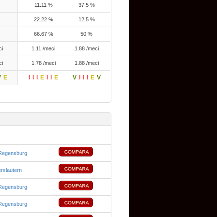
11.11 %
37.5 %
22.22 %
12.5 %
66.67 %
50 %
ci
1.11 /meci
1.88 /meci
ci
1.78 /meci
1.88 /meci
V
E
I
I
I
E
I
I
E
V
I
I
I
E
V
Regensburg
rslautern
Regensburg
Regensburg