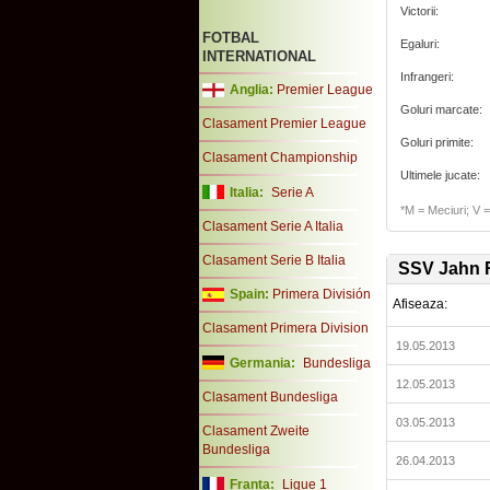
Victorii:
FOTBAL
Egaluri:
INTERNATIONAL
Infrangeri:
Anglia:
Premier League
Goluri marcate:
Clasament Premier League
Goluri primite:
Clasament Championship
Ultimele jucate:
Italia:
Serie A
*M = Meciuri; V = 
Clasament Serie A Italia
Clasament Serie B Italia
SSV Jahn 
Spain:
Primera División
Afiseaza:
Clasament Primera Division
19.05.2013
Germania:
Bundesliga
12.05.2013
Clasament Bundesliga
03.05.2013
Clasament Zweite
Bundesliga
26.04.2013
Franta:
Ligue 1