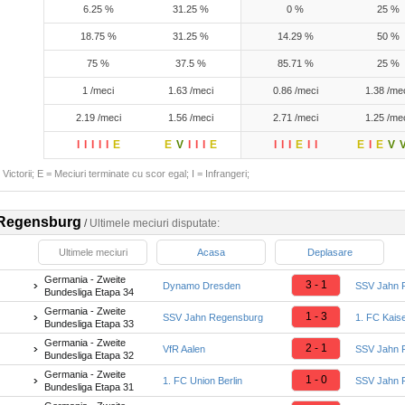
6.25 %
31.25 %
0 %
25 %
18.75 %
31.25 %
14.29 %
50 %
75 %
37.5 %
85.71 %
25 %
1 /meci
1.63 /meci
0.86 /meci
1.38 /me
2.19 /meci
1.56 /meci
2.71 /meci
1.25 /me
I
I
I
I
I
E
E
V
I
I
I
E
I
I
I
E
I
I
E
I
E
V
Victorii; E = Meciuri terminate cu scor egal; I = Infrangeri;
Regensburg
/
Ultimele meciuri disputate:
Ultimele meciuri
Acasa
Deplasare
Germania - Zweite
3 - 1
Dynamo Dresden
SSV Jahn 
Bundesliga Etapa 34
Germania - Zweite
1 - 3
SSV Jahn Regensburg
1. FC Kaise
Bundesliga Etapa 33
Germania - Zweite
2 - 1
VfR Aalen
SSV Jahn 
Bundesliga Etapa 32
Germania - Zweite
1 - 0
1. FC Union Berlin
SSV Jahn 
Bundesliga Etapa 31