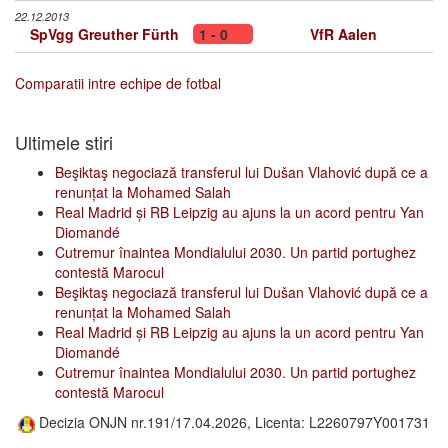
22.12.2013
SpVgg Greuther Fürth
1 - 0
VfR Aalen
Comparatii intre echipe de fotbal
Ultimele stiri
Beşiktaş negociază transferul lui Dušan Vlahović după ce a
renunțat la Mohamed Salah
Real Madrid și RB Leipzig au ajuns la un acord pentru Yan
Diomandé
Cutremur înaintea Mondialului 2030. Un partid portughez
contestă Marocul
Beşiktaş negociază transferul lui Dušan Vlahović după ce a
renunțat la Mohamed Salah
Real Madrid și RB Leipzig au ajuns la un acord pentru Yan
Diomandé
Cutremur înaintea Mondialului 2030. Un partid portughez
contestă Marocul
Decizia ONJN nr.191/17.04.2026, Licenta: L2260797Y001731