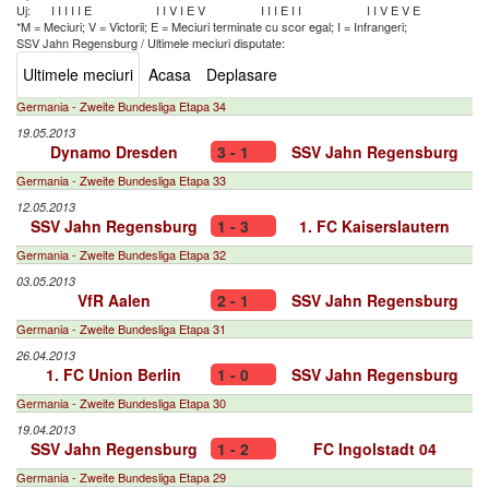
Uj:
I
I
I
I
I
E
I
I
V
I
E
V
I
I
I
E
I
I
I
I
V
E
V
E
*M = Meciuri; V = Victorii; E = Meciuri terminate cu scor egal; I = Infrangeri;
SSV Jahn Regensburg
/
Ultimele meciuri disputate:
Ultimele meciuri
Acasa
Deplasare
Germania - Zweite Bundesliga Etapa 34
19.05.2013
Dynamo Dresden
3 - 1
SSV Jahn Regensburg
Germania - Zweite Bundesliga Etapa 33
12.05.2013
SSV Jahn Regensburg
1 - 3
1. FC Kaiserslautern
Germania - Zweite Bundesliga Etapa 32
03.05.2013
VfR Aalen
2 - 1
SSV Jahn Regensburg
Germania - Zweite Bundesliga Etapa 31
26.04.2013
1. FC Union Berlin
1 - 0
SSV Jahn Regensburg
Germania - Zweite Bundesliga Etapa 30
19.04.2013
SSV Jahn Regensburg
1 - 2
FC Ingolstadt 04
Germania - Zweite Bundesliga Etapa 29