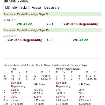
: 2 victorii,
VfR Aalen
Ultimele meciuri
Acasa
Deplasare
Germania - Zweite Bundesliga Etapa 32
03.05.2013
VfR Aalen
2 - 1
SSV Jahn Regensburg
Germania - Zweite Bundesliga Etapa 15
23.11.2012
SSV Jahn Regensburg
1 - 3
VfR Aalen
Comparatia rezultatelor din ultimele 16 meciuri disputate de fiecare echipa:
Total
Meciuri jucate acasa
M
V
E
I
G
P
M
V
E
I
G
P
E1
16
1
3
12
16-35
6
7
0
1
6
6-19
1
E2
16
3
7
6
20-24
16
8
2
4
2
13-13
10
SSV Jahn
SSV Jahn
VfR Aalen
VfR Aalen
Regensburg
Regensburg
V:
6.25 %
18.75 %
0 %
25 %
E:
18.75 %
43.75 %
14.29 %
50 %
I:
75 %
37.5 %
85.71 %
25 %
Gm:
1 /meci
1.25 /meci
0.86 /meci
1.63 /meci
Gp:
2.19 /meci
1.5 /meci
2.71 /meci
1.63 /meci