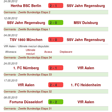
24.08.2012
Hertha BSC Berlin
2 - 1
SSV Jahn Regensburg
Germania - Zweite Bundesliga Etapa 2
12.08.2012
SSV Jahn Regensburg
2 - 0
MSV Duisburg
Germania - Zweite Bundesliga Etapa 1
04.08.2012
TSV 1860 München
1 - 0
SSV Jahn Regensburg
VfR Aalen
/
Ultimele meciuri disputate:
Ultimele
Afiseaza:
Acasa
Deplasare
meciuri
Germania - Zweite Bundesliga Etapa 34
24.05.2015
1. FC Nürnberg
2 - 1
VfR Aalen
Germania - Zweite Bundesliga Etapa 33
17.05.2015
VfR Aalen
2 - 4
1. FC Heidenheim
Germania - Zweite Bundesliga Etapa 32
08.05.2015
Fortuna Düsseldorf
0 - 2
VfR Aalen
Germania - Zweite Bundesliga Etapa 31