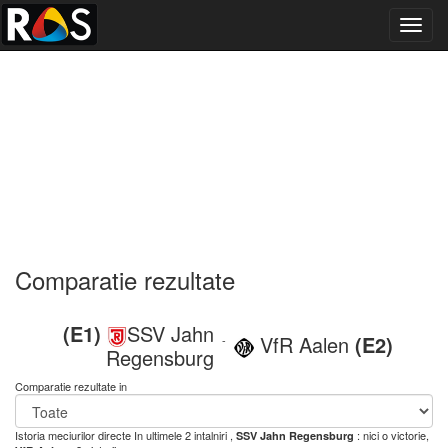
Toggl
navig
Comparatie rezultate
(E1)
SSV Jahn
VfR Aalen
(E2)
-
Regensburg
Comparatie rezultate in
Istoria meciurilor directe
In ultimele 2 intalniri ,
: nici o victorie,
SSV Jahn Regensburg