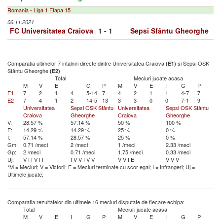
Romania - Liga 1 Etapa 15
06.11.2021
FC Universitatea Craiova
1 - 1
Sepsi Sfântu Gheorghe
Comparatia ultimelor 7 intalniri directe dintre Universitatea Craiova
si Sepsi OSK
(E1)
Sfântu Gheorghe
(E2)
Total
Meciuri jucate acasa
M
V
E
G
P
M
V
E
I
G
P
E1
7
2
1
4
5-14
7
4
2
1
1
4-7
7
E2
7
4
1
2
14-5
13
3
3
0
0
7-1
9
Universitatea
Sepsi OSK Sfântu
Universitatea
Sepsi OSK Sfântu
Craiova
Gheorghe
Craiova
Gheorghe
V:
28.57 %
57.14 %
50 %
100 %
E:
14.29 %
14.29 %
25 %
0 %
Î:
57.14 %
28.57 %
25 %
0 %
Gm:
0.71 /meci
2 /meci
1 /meci
2.33 /meci
Gp:
2 /meci
0.71 /meci
1.75 /meci
0.33 /meci
Uj:
V
I
I
V
I
I
I
V
V
I
V
V
V
V
I
E
V
V
V
*M = Meciuri; V = Victorii; E = Meciuri terminate cu scor egal; I = Infrangeri; Uj =
Ultimele jucate;
Comparatia rezultatelor din ultimele 16 meciuri disputate de fiecare echipa:
Total
Meciuri jucate acasa
M
V
E
I
G
P
M
V
E
I
G
P