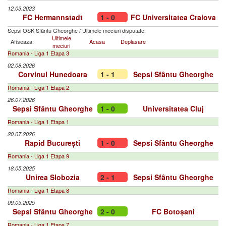
12.03.2023
FC Hermannstadt
1 - 0
FC Universitatea Craiova
Sepsi OSK Sfântu Gheorghe
/
Ultimele meciuri disputate:
Ultimele
Afiseaza:
Acasa
Deplasare
meciuri
Romania - Liga 1 Etapa 3
02.08.2026
Corvinul Hunedoara
1 - 1
Sepsi Sfântu Gheorghe
Romania - Liga 1 Etapa 2
26.07.2026
Sepsi Sfântu Gheorghe
1 - 0
Universitatea Cluj
Romania - Liga 1 Etapa 1
20.07.2026
Rapid București
1 - 0
Sepsi Sfântu Gheorghe
Romania - Liga 1 Etapa 9
18.05.2025
Unirea Slobozia
2 - 1
Sepsi Sfântu Gheorghe
Romania - Liga 1 Etapa 8
09.05.2025
Sepsi Sfântu Gheorghe
2 - 0
FC Botoșani
Romania - Liga 1 Etapa 7