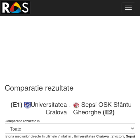
Toggl
navig
Comparatie rezultate
(E1)
Universitatea
Sepsi OSK Sfântu
-
Craiova
Gheorghe
(E2)
Comparatie rezultate in
Istoria meciurilor directe
In ultimele 7 intalniri ,
: 2 victorii,
Universitatea Craiova
Sepsi