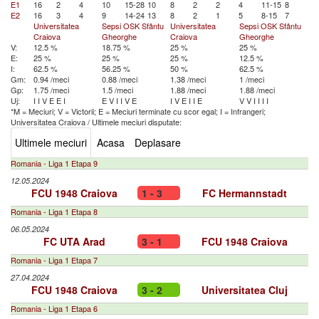
E1
16
2
4
10
15-28
10
8
2
2
4
11-15
8
E2
16
3
4
9
14-24
13
8
2
1
5
8-15
7
Universitatea
Sepsi OSK Sfântu
Universitatea
Sepsi OSK Sfântu
Craiova
Gheorghe
Craiova
Gheorghe
V:
12.5 %
18.75 %
25 %
25 %
E:
25 %
25 %
25 %
12.5 %
I:
62.5 %
56.25 %
50 %
62.5 %
Gm:
0.94 /meci
0.88 /meci
1.38 /meci
1 /meci
Gp:
1.75 /meci
1.5 /meci
1.88 /meci
1.88 /meci
Uj:
I
I
V
E
E
I
E
V
I
I
V
E
I
V
E
I
I
E
V
V
I
I
I
I
*M = Meciuri; V = Victorii; E = Meciuri terminate cu scor egal; I = Infrangeri;
Universitatea Craiova
/
Ultimele meciuri disputate:
Ultimele meciuri
Acasa
Deplasare
Romania - Liga 1 Etapa 9
12.05.2024
FCU 1948 Craiova
1 - 3
FC Hermannstadt
Romania - Liga 1 Etapa 8
06.05.2024
FC UTA Arad
3 - 1
FCU 1948 Craiova
Romania - Liga 1 Etapa 7
27.04.2024
FCU 1948 Craiova
3 - 2
Universitatea Cluj
Romania - Liga 1 Etapa 6