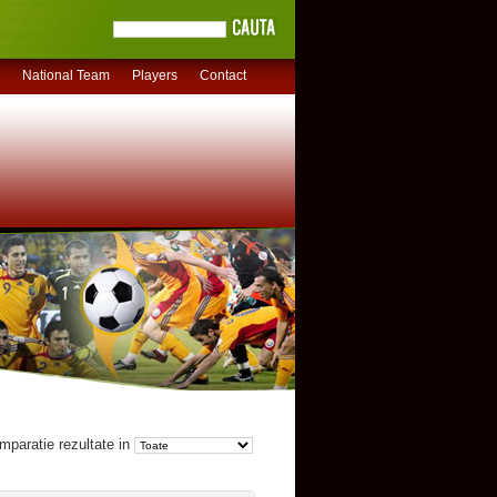
National Team
Players
Contact
mparatie rezultate in