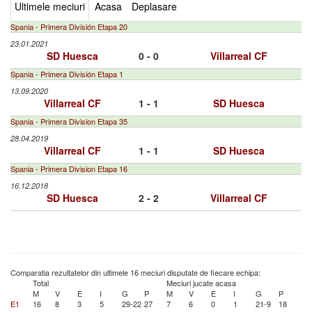
Ultimele meciuri
Acasa
Deplasare
Spania - Primera División Etapa 20
23.01.2021
SD Huesca
0 - 0
Villarreal CF
Spania - Primera División Etapa 1
13.09.2020
Villarreal CF
1 - 1
SD Huesca
Spania - Primera Division Etapa 35
28.04.2019
Villarreal CF
1 - 1
SD Huesca
Spania - Primera Division Etapa 16
16.12.2018
SD Huesca
2 - 2
Villarreal CF
Comparatia rezultatelor din ultimele 16 meciuri disputate de fiecare echipa:
Total
Meciuri jucate acasa
M
V
E
I
G
P
M
V
E
I
G
P
E1
16
8
3
5
29-22
27
7
6
0
1
21-9
18