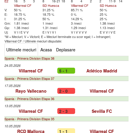
E2
16
5
3
8
16-21
18
8
4
2
2
11-9
14
Villarreal CF
SD Huesca
Villarreal CF
SD Huesca
V:
50 %
31.25 %
85.71 %
50 %
E:
18.75 %
18.75 %
0 %
25 %
I:
31.25 %
50 %
14.29 %
25 %
Gm:
1.81 /meci
1 /meci
3 /meci
1.38 /meci
Gp:
1.38 /meci
1.31 /meci
1.29 /meci
1.13 /meci
Uj:
V
I
I
E
V
V
E
I
V
I
V
I
V
I
V
V
V
V
E
V
V
I
V
E
*M = Meciuri; V = Victorii; E = Meciuri terminate cu scor egal; I = Infrangeri;
Villarreal CF
/
Ultimele meciuri disputate:
Ultimele meciuri
Acasa
Deplasare
Spania - Primera Division Etapa 38
24.05.2026
Villarreal CF
5 - 1
Atlético Madrid
Spania - Primera Division Etapa 37
17.05.2026
Rayo Vallecano
2 - 0
Villarreal CF
Spania - Primera Division Etapa 36
13.05.2026
Villarreal CF
2 - 3
Sevilla FC
Spania - Primera Division Etapa 35
10.05.2026
RCD Mallorca
1 - 1
Villarreal CF