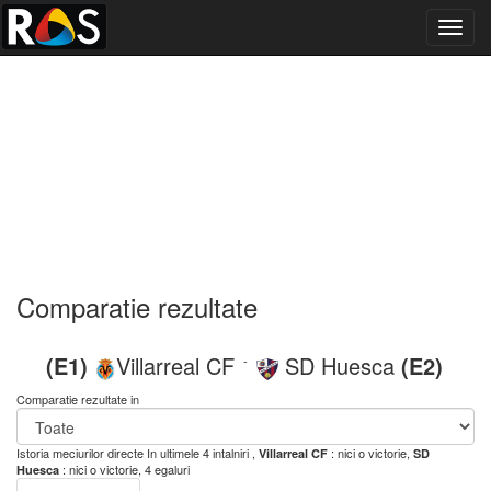
Toggl
navig
Comparatie rezultate
(E1)
Villarreal CF
SD Huesca
(E2)
-
Comparatie rezultate in
Istoria meciurilor directe
In ultimele 4 intalniri ,
: nici o victorie,
Villarreal CF
SD
: nici o victorie, 4 egaluri
Huesca