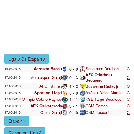
Liga 3 C1 Etapa 18
Aerostar Bacău
8 - 0
Sănătatea Darabani
C
16.03.2018
AFC Odorheiu-
Metalosport Galaţi
0 - 3
C
17.03.2018
Secuiesc
AFC Hărman
1 - 2
Bucovina Rădăuți
C
17.03.2018
Sporting Liești
3 - 0
Avântul Valea Mărului
C
17.03.2018
Olimpic Cetate Râşnov
1 - 1
KSE Târgu-Secuiesc
C
17.03.2018
AFK Csíkszereda
3 - 1
CSM Roman
C
17.03.2018
Oțelul Galați
0 - 0
CSM Foșcani
C
17.03.2018
Etapa 17
Clasament Liga 3