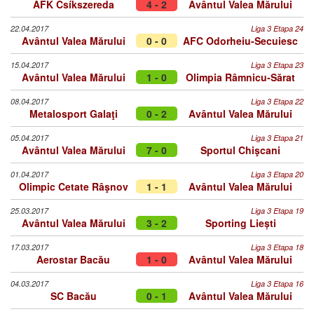
AFK Csíkszereda
4 - 2
Avântul Valea Mărului
22.04.2017
Liga 3 Etapa 24
Avântul Valea Mărului
0 - 0
AFC Odorheiu-Secuiesc
15.04.2017
Liga 3 Etapa 23
Avântul Valea Mărului
1 - 0
Olimpia Râmnicu-Sărat
08.04.2017
Liga 3 Etapa 22
Metalosport Galaţi
0 - 2
Avântul Valea Mărului
05.04.2017
Liga 3 Etapa 21
Avântul Valea Mărului
7 - 0
Sportul Chişcani
01.04.2017
Liga 3 Etapa 20
Olimpic Cetate Râşnov
1 - 1
Avântul Valea Mărului
25.03.2017
Liga 3 Etapa 19
Avântul Valea Mărului
3 - 2
Sporting Liești
17.03.2017
Liga 3 Etapa 18
Aerostar Bacău
1 - 0
Avântul Valea Mărului
04.03.2017
Liga 3 Etapa 16
SC Bacău
0 - 1
Avântul Valea Mărului