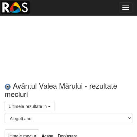
Toggl
navig
Avântul Valea Mărului - rezultate
meciuri
Ultimele rezultate in
Ultimele meciuri
Acasa
Deplasare