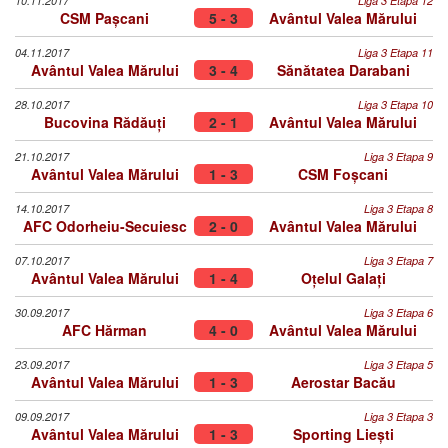
10.11.2017
Liga 3 Etapa 12
CSM Pașcani
5 - 3
Avântul Valea Mărului
04.11.2017
Liga 3 Etapa 11
Avântul Valea Mărului
3 - 4
Sănătatea Darabani
28.10.2017
Liga 3 Etapa 10
Bucovina Rădăuți
2 - 1
Avântul Valea Mărului
21.10.2017
Liga 3 Etapa 9
Avântul Valea Mărului
1 - 3
CSM Foșcani
14.10.2017
Liga 3 Etapa 8
AFC Odorheiu-Secuiesc
2 - 0
Avântul Valea Mărului
07.10.2017
Liga 3 Etapa 7
Avântul Valea Mărului
1 - 4
Oțelul Galați
30.09.2017
Liga 3 Etapa 6
AFC Hărman
4 - 0
Avântul Valea Mărului
23.09.2017
Liga 3 Etapa 5
Avântul Valea Mărului
1 - 3
Aerostar Bacău
09.09.2017
Liga 3 Etapa 3
Avântul Valea Mărului
1 - 3
Sporting Liești