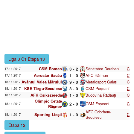
Liga 3 C1 Etapa 13
CSM Roman
3 - 2
Sănătatea Darabani
C
17.11.2017
Aerostar Bacău
1 - 0
AFC Hărman
C
17.11.2017
Avântul Valea Mărului
9 - 0
Metalosport Galaţi
C
18.11.2017
KSE Târgu-Secuiesc
3 - 0
CSM Pașcani
C
18.11.2017
AFK Csíkszereda
1 - 0
Bucovina Rădăuți
C
18.11.2017
Olimpic Cetate
2 - 0
CSM Foșcani
C
18.11.2017
Râşnov
AFC Odorheiu-
Sporting Liești
1 - 0
C
18.11.2017
Secuiesc
Etapa 12