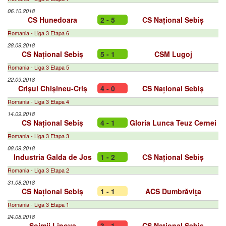
06.10.2018
CS Hunedoara
2 - 5
CS Național Sebiș
Romania - Liga 3 Etapa 6
28.09.2018
CS Național Sebiș
5 - 1
CSM Lugoj
Romania - Liga 3 Etapa 5
22.09.2018
Crișul Chișineu-Criș
4 - 0
CS Național Sebiș
Romania - Liga 3 Etapa 4
14.09.2018
CS Național Sebiș
4 - 1
Gloria Lunca Teuz Cernei
Romania - Liga 3 Etapa 3
08.09.2018
Industria Galda de Jos
1 - 2
CS Național Sebiș
Romania - Liga 3 Etapa 2
31.08.2018
CS Național Sebiș
1 - 1
ACS Dumbrăviţa
Romania - Liga 3 Etapa 1
24.08.2018
Șoimii Lipova
3 - 1
CS Național Sebiș