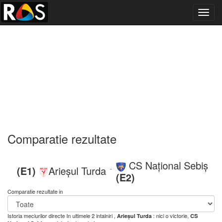
Toggl
navig
Comparatie rezultate
CS Național Sebiș
(E1)
Arieșul Turda
-
(E2)
Comparatie rezultate in
Istoria meciurilor directe
In ultimele 2 intalniri ,
: nici o victorie,
Arieșul Turda
CS