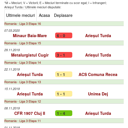
*M = Meciuri; V = Victorii; E = Meciuri terminate cu scor egal; I = Infrangeri;
Arieșul Turda
/
Ultimele meciuri disputate:
Ultimele meciuri
Acasa
Deplasare
Romania - Liga 3 Etapa 16
07.03.2020
Minaur Baia-Mare
6 - 0
Arieșul Turda
Romania - Liga 3 Etapa 15
29.11.2019
Metalurgistul Cugir
3 - 1
Arieșul Turda
Romania - Liga 3 Etapa 14
22.11.2019
Arieșul Turda
1 - 1
ACS Comuna Recea
Romania - Liga 3 Etapa 13
15.11.2019
Arieșul Turda
1 - 1
Unirea Dej
Romania - Liga 3 Etapa 12
08.11.2019
CFR 1907 Cluj II
1 - 4
Arieșul Turda
Romania - Liga 3 Etapa 11
01.11.2019