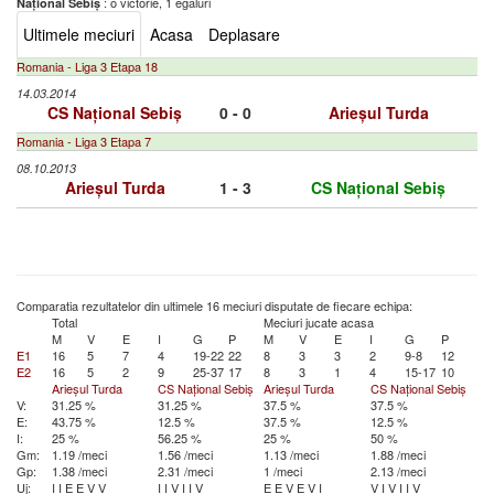
: o victorie, 1 egaluri
Național Sebiș
Ultimele meciuri
Acasa
Deplasare
Romania - Liga 3 Etapa 18
14.03.2014
CS Național Sebiș
0 - 0
Arieșul Turda
Romania - Liga 3 Etapa 7
08.10.2013
Arieșul Turda
1 - 3
CS Național Sebiș
Comparatia rezultatelor din ultimele 16 meciuri disputate de fiecare echipa:
Total
Meciuri jucate acasa
M
V
E
I
G
P
M
V
E
I
G
P
E1
16
5
7
4
19-22
22
8
3
3
2
9-8
12
E2
16
5
2
9
25-37
17
8
3
1
4
15-17
10
Arieșul Turda
CS Național Sebiș
Arieșul Turda
CS Național Sebiș
V:
31.25 %
31.25 %
37.5 %
37.5 %
E:
43.75 %
12.5 %
37.5 %
12.5 %
I:
25 %
56.25 %
25 %
50 %
Gm:
1.19 /meci
1.56 /meci
1.13 /meci
1.88 /meci
Gp:
1.38 /meci
2.31 /meci
1 /meci
2.13 /meci
Uj:
I
I
E
E
V
V
I
I
V
I
I
V
E
E
V
E
V
I
V
I
V
I
I
V