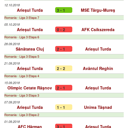
12.10.2018
Arieșul Turda
3 - 1
MSE Târgu-Mureş
Romania - Liga 3 Etapa 7
05.10.2018
Arieșul Turda
0 - 2
AFK Csíkszereda
Romania - Liga 3 Etapa 6
28.09.2018
Sănătatea Cluj
2 - 1
Arieșul Turda
Romania - Liga 3 Etapa 5
21.09.2018
Arieșul Turda
2 - 2
Avântul Reghin
Romania - Liga 3 Etapa 4
15.09.2018
Olimpic Cetate Râşnov
2 - 1
Arieșul Turda
Romania - Liga 3 Etapa 3
07.09.2018
Arieșul Turda
1 - 1
Unirea Tășnad
Romania - Liga 3 Etapa 2
01.09.2018
AFC Hărman
3 - 1
Arieșul Turda