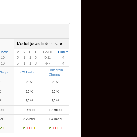
Meciuri jucate in deplasare
uncte
M
V
E
I
Goluri
Puncte
10
5
1
1
3
5-11
4
10
5
1
1
3
6-7
4
Concordia
hiajna II
CS Podari
Chiajna II
%
20 %
20 %
%
20 %
20 %
%
60 %
60 %
eci
1 /meci
1.2 /meci
ci
2.2 /meci
1.4 /meci
V
E
V
I
I
I
E
V
I
I
E
I