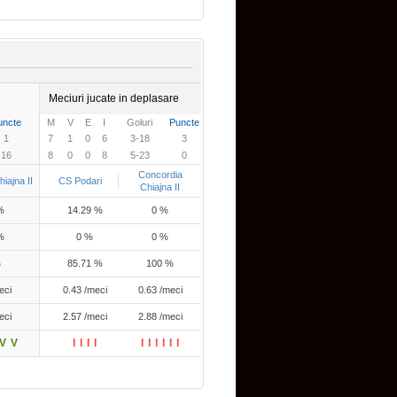
Meciuri jucate in deplasare
uncte
M
V
E
I
Goluri
Puncte
1
7
1
0
6
3-18
3
16
8
0
0
8
5-23
0
Concordia
iajna II
CS Podari
Chiajna II
%
14.29 %
0 %
%
0 %
0 %
%
85.71 %
100 %
eci
0.43 /meci
0.63 /meci
eci
2.57 /meci
2.88 /meci
V
V
I
I
I
I
I
I
I
I
I
I