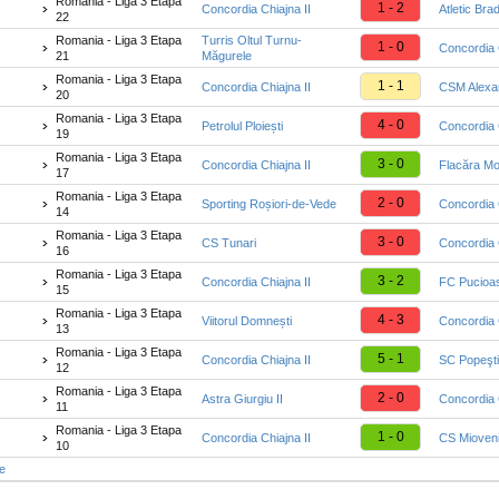
Romania - Liga 3 Etapa
1 - 2
Concordia Chiajna II
Atletic Bra
22
Romania - Liga 3 Etapa
Turris Oltul Turnu-
1 - 0
Concordia C
21
Măgurele
Romania - Liga 3 Etapa
1 - 1
Concordia Chiajna II
CSM Alexa
20
Romania - Liga 3 Etapa
4 - 0
Petrolul Ploiești
Concordia C
19
Romania - Liga 3 Etapa
3 - 0
Concordia Chiajna II
Flacăra Mo
17
Romania - Liga 3 Etapa
2 - 0
Sporting Roșiori-de-Vede
Concordia C
14
Romania - Liga 3 Etapa
3 - 0
CS Tunari
Concordia C
16
Romania - Liga 3 Etapa
3 - 2
Concordia Chiajna II
FC Pucioa
15
Romania - Liga 3 Etapa
4 - 3
Viitorul Domnești
Concordia C
13
Romania - Liga 3 Etapa
5 - 1
Concordia Chiajna II
SC Popeşti
12
Romania - Liga 3 Etapa
2 - 0
Astra Giurgiu II
Concordia C
11
Romania - Liga 3 Etapa
1 - 0
Concordia Chiajna II
CS Mioveni
10
te