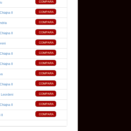
du
hiajna II
ndria
hiajna II
reni
hiajna II
hiajna II
sa
hiajna II
 Leordeni
hiajna II
 II