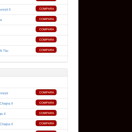
rești II
sa
 Titu
mnești
hiajna II
iu II
hiajna II