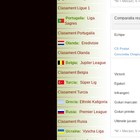
*M = Meciuri; V = 
Clasament Ligue 1
Portugalia:
Liga
Comparatia rezu
Sagres
Clasament Portugalia
Echipe
Olanda:
Eredivisie
CS Podari
Clasament Olanda
Concordia Chiajna
Belgia:
Jupiler League
Clasament Belgia
Victorii:
Turcia:
Süper Lig
Egaluri:
Clasament Turcia
Infrangeri:
Grecia:
Ethniki Katigoria
Goluri marcate:
Rusia:
Premier League
Goluri primite:
Ultimele jucate:
Clasament Rusia
Ucraina:
Vyscha Liga
*M = Meciuri; V = 