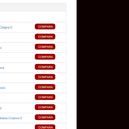
hiajna II
du
asa
reni
i
tatea Craiova II