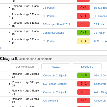
20
Romania - Liga 3 Etapa
0 - 3
CS Podari
Steaua Bucu
19
Romania - Liga 3 Etapa
0 - 3
CS Podari
FC Aninoa
17
Romania - Liga 3 Etapa
3 - 0
SCM Argeș Pitești 2012
CS Podari
16
Romania - Liga 3 Etapa
0 - 3
Concordia Chiajna II
CS Podari
15
Romania - Liga 3 Etapa
1 - 1
CS Podari
ACS URBAN
14
te
Chiajna II
/
Ultimele meciuri disputate:
Ultimele meciuri
Acasa
Deplasare
Romania - Liga 3 Etapa
5 - 0
Concordia Chiajna II
Viitorul Do
26
Romania - Liga 3 Etapa
5 - 1
SC Popeşti Leordeni
Concordia C
25
Romania - Liga 3 Etapa
0 - 1
Concordia Chiajna II
Astra Giurg
24
Romania - Liga 3 Etapa
2 - 1
CS Mioveni II
Concordia C
23