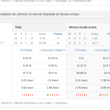
Victorii; E = Meciuri terminate cu scor egal; I = Infrangeri; Uj = Ultimele jucate;
ltatelor din ultimele 16 meciuri disputate de fiecare echipa:
Total
Meciuri jucate acasa
M
V
E
I
Goluri
Puncte
M
V
E
I
Goluri
P
16
1
1
14
4-43
4
9
0
1
8
1-25
 II
16
5
1
10
24-30
16
8
5
1
2
19-7
CS Podari
Concordia Chiajna II
CS Podari
Concordia Ch
6.25 %
31.25 %
0 %
62.5 
6.25 %
6.25 %
11.11 %
12.5 
87.5 %
62.5 %
88.89 %
25 
0.25 /meci
1.5 /meci
0.11 /meci
2.38 /m
2.69 /meci
1.88 /meci
2.78 /meci
0.88 /m
I
I
I
I
I
I
V
I
I
I
I
I
I
I
I
I
I
I
V
I
I
E
Victorii; E = Meciuri terminate cu scor egal; I = Infrangeri;