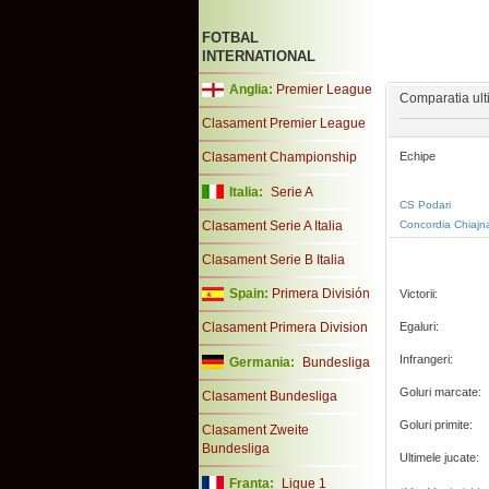
FOTBAL
INTERNATIONAL
Anglia:
Premier League
Comparatia ulti
Clasament Premier League
Clasament Championship
Echipe
Italia:
Serie A
CS Podari
Clasament Serie A Italia
Concordia Chiajna
Clasament Serie B Italia
Spain:
Primera División
Victorii:
Clasament Primera Division
Egaluri:
Infrangeri:
Germania:
Bundesliga
Goluri marcate:
Clasament Bundesliga
Goluri primite:
Clasament Zweite
Bundesliga
Ultimele jucate:
Franta:
Ligue 1