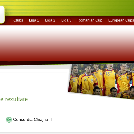
Clubs
Liga 1
Liga 2
Liga 3
Romanian Cup
European Cups
e rezultate
Concordia Chiajna II