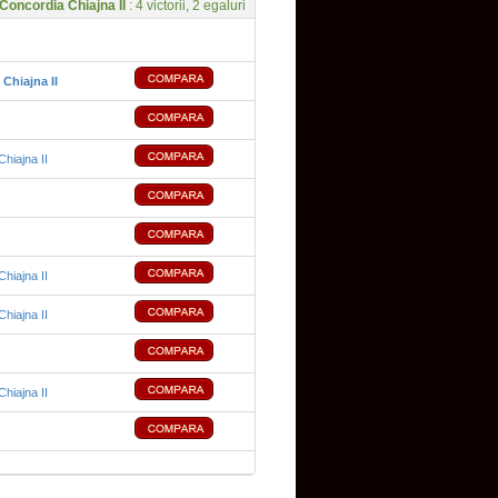
Concordia Chiajna II
: 4 victorii, 2 egaluri
Chiajna II
hiajna II
hiajna II
hiajna II
hiajna II