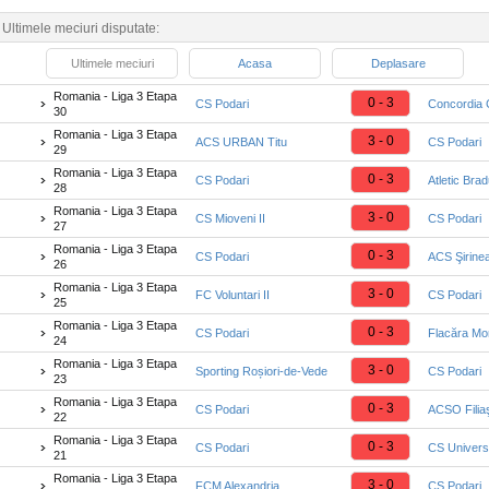
/
Ultimele meciuri disputate:
Ultimele meciuri
Acasa
Deplasare
Romania - Liga 3 Etapa
0 - 3
CS Podari
Concordia C
30
Romania - Liga 3 Etapa
3 - 0
ACS URBAN Titu
CS Podari
29
Romania - Liga 3 Etapa
0 - 3
CS Podari
Atletic Bra
28
Romania - Liga 3 Etapa
3 - 0
CS Mioveni II
CS Podari
27
Romania - Liga 3 Etapa
0 - 3
CS Podari
ACS Şirine
26
Romania - Liga 3 Etapa
3 - 0
FC Voluntari II
CS Podari
25
Romania - Liga 3 Etapa
0 - 3
CS Podari
Flacăra Mo
24
Romania - Liga 3 Etapa
3 - 0
Sporting Roșiori-de-Vede
CS Podari
23
Romania - Liga 3 Etapa
0 - 3
CS Podari
ACSO Filiaş
22
Romania - Liga 3 Etapa
0 - 3
CS Podari
CS Universi
21
Romania - Liga 3 Etapa
3 - 0
FCM Alexandria
CS Podari