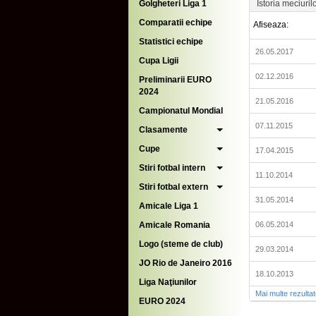
Golgheteri Liga 1
Istoria meciuril
Comparatii echipe
Afiseaza:
Statistici echipe
26.05.2017
Cupa Ligii
02.12.2016
Preliminarii EURO
2024
21.05.2016
Campionatul Mondial
07.11.2015
Clasamente
Cupe
17.04.2015
Stiri fotbal intern
11.10.2014
Stiri fotbal extern
31.05.2014
Amicale Liga 1
Amicale Romania
06.05.2014
Logo (steme de club)
29.03.2014
JO Rio de Janeiro 2016
18.10.2013
Liga Naţiunilor
Mai multe rezulta
EURO 2024