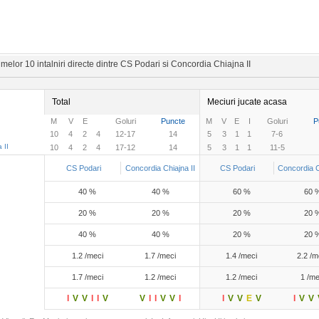
melor 10 intalniri directe dintre CS Podari si Concordia Chiajna II
Total
Meciuri jucate acasa
M
V
E
Goluri
Puncte
M
V
E
I
Goluri
P
10
4
2
4
12-17
14
5
3
1
1
7-6
 II
10
4
2
4
17-12
14
5
3
1
1
11-5
CS Podari
Concordia Chiajna II
CS Podari
Concordia C
40 %
40 %
60 %
60 
20 %
20 %
20 %
20 
40 %
40 %
20 %
20 
1.2 /meci
1.7 /meci
1.4 /meci
2.2 /m
1.7 /meci
1.2 /meci
1.2 /meci
1 /me
I
V
V
I
I
V
V
I
I
V
V
I
I
V
V
E
V
I
V
V