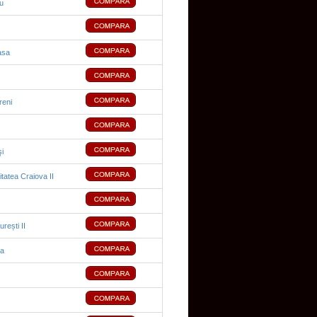
du
asa
reni
i
tatea Craiova II
rești II
sa