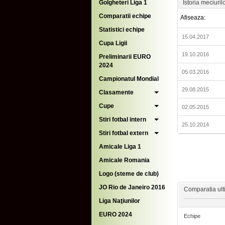
Golgheteri Liga 1
Istoria meciuril
Comparatii echipe
Afiseaza:
Statistici echipe
15.04.2017
Cupa Ligii
19.10.2016
Preliminarii EURO
2024
05.03.2016
Campionatul Mondial
29.08.2015
Clasamente
Cupe
02.05.2015
Stiri fotbal intern
25.10.2014
Stiri fotbal extern
Amicale Liga 1
Amicale Romania
Logo (steme de club)
JO Rio de Janeiro 2016
Comparatia ulti
Liga Naţiunilor
EURO 2024
Echipe