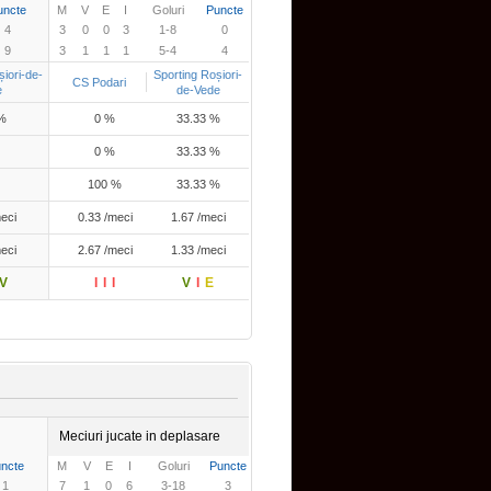
uncte
M
V
E
I
Goluri
Puncte
4
3
0
0
3
1-8
0
9
3
1
1
1
5-4
4
iori-de-
Sporting Roșiori-
CS Podari
e
de-Vede
%
0 %
33.33 %
0 %
33.33 %
100 %
33.33 %
eci
0.33 /meci
1.67 /meci
eci
2.67 /meci
1.33 /meci
V
I
I
I
V
I
E
Meciuri jucate in deplasare
ncte
M
V
E
I
Goluri
Puncte
1
7
1
0
6
3-18
3