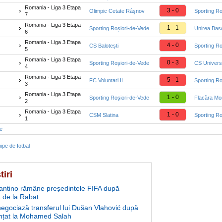
Romania - Liga 3 Etapa
3 - 0
Olimpic Cetate Râşnov
Sporting Ro
7
Romania - Liga 3 Etapa
1 - 1
Sporting Roșiori-de-Vede
Unirea Bas
6
Romania - Liga 3 Etapa
4 - 0
CS Balotești
Sporting Ro
5
Romania - Liga 3 Etapa
0 - 3
Sporting Roșiori-de-Vede
CS Universi
4
Romania - Liga 3 Etapa
5 - 1
FC Voluntari II
Sporting Ro
3
Romania - Liga 3 Etapa
1 - 0
Sporting Roșiori-de-Vede
Flacăra Mo
2
Romania - Liga 3 Etapa
1 - 0
CSM Slatina
Sporting Ro
1
te
ipe de fotbal
tiri
fantino rămâne președintele FIFA după
 de la Rabat
negociază transferul lui Dušan Vlahović după
nțat la Mohamed Salah