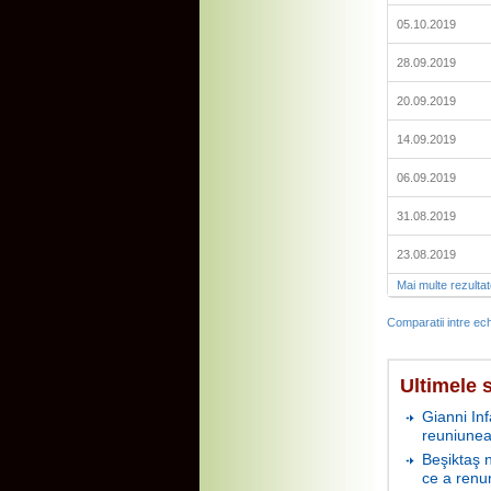
05.10.2019
28.09.2019
20.09.2019
14.09.2019
06.09.2019
31.08.2019
23.08.2019
Mai multe rezulta
Comparatii intre ech
Ultimele s
Gianni In
reuniunea
Beşiktaş 
ce a renu