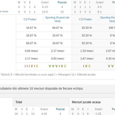
M
V
E
Goluri
Puncte
M
V
E
I
Goluri
P
6
1
1
4
5-13
4
3
1
1
1
4-5
de-Vede
6
4
1
1
13-5
13
3
3
0
0
8-1
Sporting Roșiori-de-
Sporting Roș
CS Podari
CS Podari
Vede
Ved
16.67 %
66.67 %
33.33 %
100 
16.67 %
16.67 %
33.33 %
0 %
66.67 %
16.67 %
33.33 %
0 %
0.83 /meci
2.17 /meci
1.33 /meci
2.67 /m
2.17 /meci
0.83 /meci
1.67 /meci
0.33 /m
I
I
I
V
I
E
V
V
V
I
V
E
I
V
E
V
V
Victorii; E = Meciuri terminate cu scor egal; I = Infrangeri; Uj = Ultimele jucate;
ltatelor din ultimele 16 meciuri disputate de fiecare echipa:
Total
Meciuri jucate acasa
M
V
E
I
Goluri
Puncte
M
V
E
I
Goluri
Pu
16
1
1
14
4-43
4
9
0
1
8
1-25