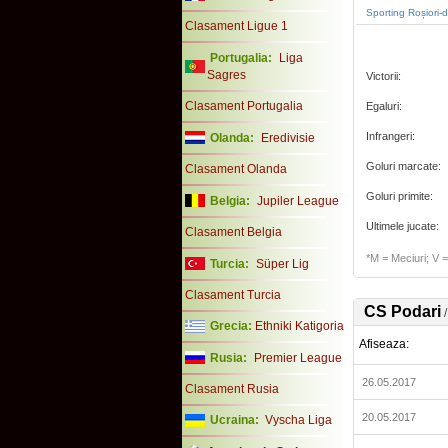
Sporting Roșiori-
Clasament Ligue 1
Portugalia:
Liga
Sagres
Victorii:
Clasament Portugalia
Egaluri:
Infrangeri:
Olanda:
Eredivisie
Goluri marcate:
Clasament Olanda
Goluri primite:
Belgia:
Jupiler League
Ultimele jucate:
Clasament Belgia
*M = Meciuri; V = 
Turcia:
Süper Lig
Clasament Turcia
CS Podari
Grecia:
Ethniki Katigoria
Afiseaza:
Rusia:
Premier League
26.05.2017
Clasament Rusia
20.05.2017
Ucraina:
Vyscha Liga