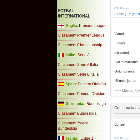
CS Podari
FOTBAL
Sporting Roșiori-
INTERNATIONAL
Anglia:
Premier League
Victorii:
Clasament Premier League
Egaluri:
Clasament Championship
Infrangeri:
Italia:
Serie A
Goluri marcate:
Clasament Serie A Italia
Goluri primite:
Clasament Serie B Italia
Ultimele jucate:
Spain:
Primera División
*M = Meciuri; V = 
Clasament Primera Division
Germania:
Bundesliga
Comparatia rezu
Clasament Bundesliga
Clasament Zweite
Echipe
Bundesliga
Franta:
Ligue 1
CS Podari