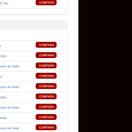
 Titu
a
neşti
șiori-de-Vede
sa
șiori-de-Vede
dria
șiori-de-Vede
etate
șiori-de-Vede