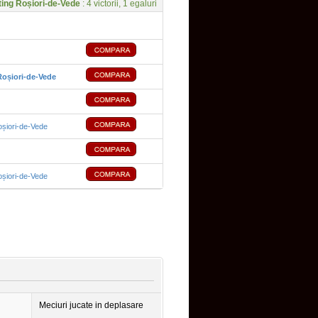
ting Roșiori-de-Vede
: 4 victorii, 1 egaluri
Roșiori-de-Vede
oșiori-de-Vede
oșiori-de-Vede
Meciuri jucate in deplasare