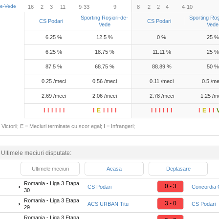
de-Vede
16
2
3
11
9-33
9
8
2
2
4
4-10
Sporting Roșiori-de-
Sporting Roș
CS Podari
CS Podari
Vede
Vede
6.25 %
12.5 %
0 %
25 %
6.25 %
18.75 %
11.11 %
25 %
87.5 %
68.75 %
88.89 %
50 %
0.25 /meci
0.56 /meci
0.11 /meci
0.5 /me
2.69 /meci
2.06 /meci
2.78 /meci
1.25 /m
I
I
I
I
I
I
I
E
I
I
I
I
I
I
I
I
I
I
I
E
I
I
Victorii; E = Meciuri terminate cu scor egal; I = Infrangeri;
/
Ultimele meciuri disputate:
Ultimele meciuri
Acasa
Deplasare
Romania - Liga 3 Etapa
0 - 3
CS Podari
Concordia C
30
Romania - Liga 3 Etapa
3 - 0
ACS URBAN Titu
CS Podari
29
Romania - Liga 3 Etapa