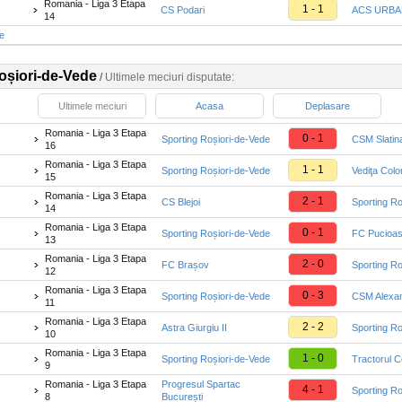
Romania - Liga 3 Etapa
1 - 1
CS Podari
ACS URBAN
14
te
oșiori-de-Vede
/
Ultimele meciuri disputate:
Ultimele meciuri
Acasa
Deplasare
Romania - Liga 3 Etapa
0 - 1
Sporting Roșiori-de-Vede
CSM Slatin
16
Romania - Liga 3 Etapa
1 - 1
Sporting Roșiori-de-Vede
Vediţa Colo
15
Romania - Liga 3 Etapa
2 - 1
CS Blejoi
Sporting Ro
14
Romania - Liga 3 Etapa
0 - 1
Sporting Roșiori-de-Vede
FC Pucioa
13
Romania - Liga 3 Etapa
2 - 0
FC Brașov
Sporting Ro
12
Romania - Liga 3 Etapa
0 - 3
Sporting Roșiori-de-Vede
CSM Alexan
11
Romania - Liga 3 Etapa
2 - 2
Astra Giurgiu II
Sporting Ro
10
Romania - Liga 3 Etapa
1 - 0
Sporting Roșiori-de-Vede
Tractorul C
9
Romania - Liga 3 Etapa
Progresul Spartac
4 - 1
Sporting Ro
8
București