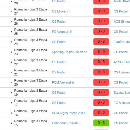
0 - 3
CS Podari
Atletic Bra
28
Romania - Liga 3 Etapa
3 - 0
CS Mioveni II
CS Podari
27
Romania - Liga 3 Etapa
0 - 3
CS Podari
ACS Şirine
26
Romania - Liga 3 Etapa
3 - 0
FC Voluntari II
CS Podari
25
Romania - Liga 3 Etapa
0 - 3
CS Podari
Flacăra Mo
24
Romania - Liga 3 Etapa
3 - 0
Sporting Roșiori-de-Vede
CS Podari
23
Romania - Liga 3 Etapa
0 - 3
CS Podari
ACSO Filiaş
22
Romania - Liga 3 Etapa
0 - 3
CS Podari
CS Universi
21
Romania - Liga 3 Etapa
3 - 0
FCM Alexandria
CS Podari
20
Romania - Liga 3 Etapa
0 - 3
CS Podari
Steaua Bucu
19
Romania - Liga 3 Etapa
0 - 3
CS Podari
FC Aninoa
17
Romania - Liga 3 Etapa
3 - 0
SCM Argeș Pitești 2012
CS Podari
16
Romania - Liga 3 Etapa
0 - 3
Concordia Chiajna II
CS Podari
15