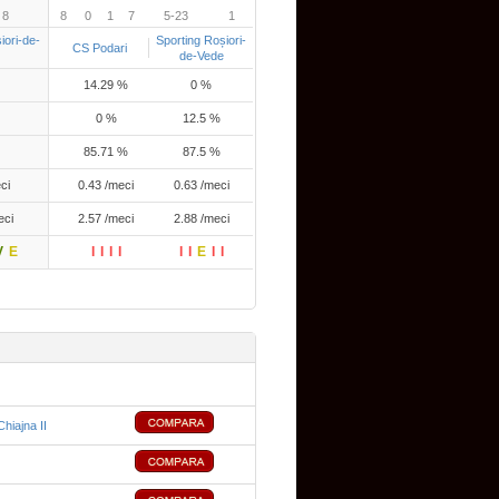
8
8
0
1
7
5-23
1
iori-de-
Sporting Roșiori-
CS Podari
de-Vede
14.29 %
0 %
0 %
12.5 %
85.71 %
87.5 %
ci
0.43 /meci
0.63 /meci
eci
2.57 /meci
2.88 /meci
V
E
I
I
I
I
I
I
E
I
I
hiajna II