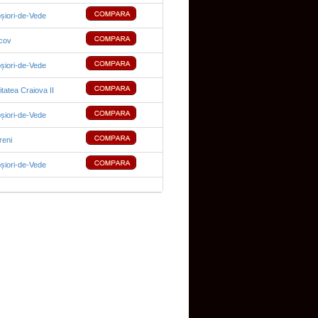
șiori-de-Vede
cov
șiori-de-Vede
tatea Craiova II
șiori-de-Vede
reni
șiori-de-Vede