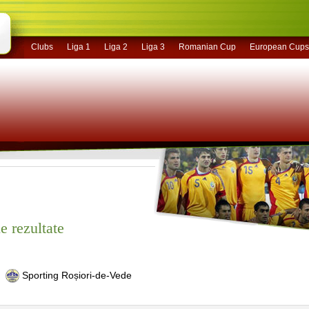
Clubs
Liga 1
Liga 2
Liga 3
Romanian Cup
European Cups
e rezultate
Sporting Roșiori-de-Vede