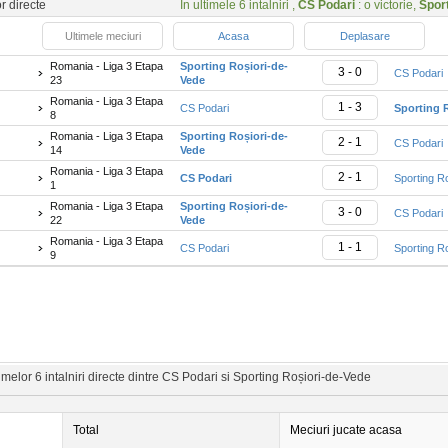
or directe
In ultimele 6 intalniri ,
CS Podari
: o victorie,
Spor
Ultimele meciuri
Acasa
Deplasare
Romania - Liga 3 Etapa
Sporting Roșiori-de-
3 - 0
CS Podari
23
Vede
Romania - Liga 3 Etapa
1 - 3
CS Podari
Sporting 
8
Romania - Liga 3 Etapa
Sporting Roșiori-de-
2 - 1
CS Podari
14
Vede
Romania - Liga 3 Etapa
2 - 1
CS Podari
Sporting R
1
Romania - Liga 3 Etapa
Sporting Roșiori-de-
3 - 0
CS Podari
22
Vede
Romania - Liga 3 Etapa
1 - 1
CS Podari
Sporting R
9
melor 6 intalniri directe dintre CS Podari si Sporting Roșiori-de-Vede
Total
Meciuri jucate acasa