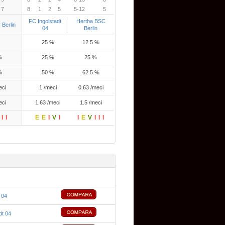
7
8
1
2
5
5-12
5
FC Ingolstadt
Hertha BSC
Berlin
04
Berlin
25 %
12.5 %
%
25 %
25 %
%
50 %
62.5 %
eci
1 /meci
0.63 /meci
eci
1.63 /meci
1.5 /meci
I
I
E
E
I
V
I
I
E
V
I
I
I
 04
dt 04