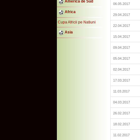
America de Sud
06.05.2017
Africa
29.04.2017
Cupa Africii pe Natiuni
22.04.2017
Asia
15.04.2017
09.04.2017
05.04.2017
02.04.2017
17.03.2017
11.03.2017
04.03.2017
26.02.2017
18.02.2017
11.02.2017