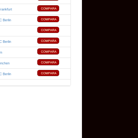
Frankfurt
 Berlin
 Berlin
um
ünchen
 Berlin