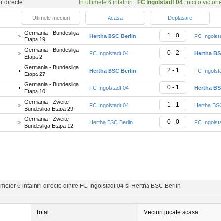
or directe
In ultimele 6 intalniri ,
FC Ingolstadt 04
: nici o victori
Ultimele meciuri
Acasa
Deplasare
Germania - Bundesliga
1 - 0
Hertha BSC Berlin
FC Ingolst
Etapa 19
Germania - Bundesliga
0 - 2
FC Ingolstadt 04
Hertha BS
Etapa 2
Germania - Bundesliga
2 - 1
Hertha BSC Berlin
FC Ingolst
Etapa 27
Germania - Bundesliga
0 - 1
FC Ingolstadt 04
Hertha BS
Etapa 10
Germania - Zweite
1 - 1
FC Ingolstadt 04
Hertha BSC
Bundesliga Etapa 29
Germania - Zweite
0 - 0
Hertha BSC Berlin
FC Ingolst
Bundesliga Etapa 12
melor 6 intalniri directe dintre FC Ingolstadt 04 si Hertha BSC Berlin
Total
Meciuri jucate acasa