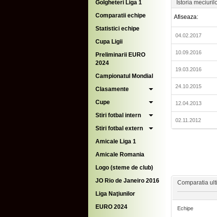
Golgheteri Liga 1
Istoria meciuril
Comparatii echipe
Afiseaza:
Statistici echipe
04.02.2017
Cupa Ligii
10.09.2016
Preliminarii EURO
2024
19.03.2016
Campionatul Mondial
24.10.2015
Clasamente
Cupe
12.04.2013
Stiri fotbal intern
02.11.2012
Stiri fotbal extern
Amicale Liga 1
Amicale Romania
Logo (steme de club)
JO Rio de Janeiro 2016
Comparatia ulti
Liga Naţiunilor
EURO 2024
Echipe