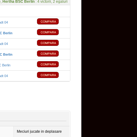
e,
Hertha BSC Berlin
: 4 victorii, 2 egaluri
adt 04
C Berlin
adt 04
C Berlin
 Berlin
adt 04
Meciuri jucate in deplasare