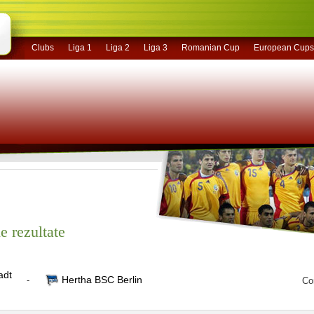
Clubs
Liga 1
Liga 2
Liga 3
Romanian Cup
European Cups
e rezultate
adt
Hertha BSC Berlin
-
Co