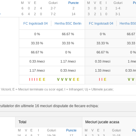
M
V
E
Goluri
Puncte
M
V
E
I
Goluri
P
6
0
2
4
2-7
2
3
0
1
2
1-4
n
6
4
2
0
7-2
14
3
2
1
0
3-1
FC Ingolstadt 04
Hertha BSC Berlin
FC Ingolstadt 04
Hertha BSC
0 %
66.67 %
0 %
66.67
33.33 %
33.33 %
33.33 %
33.33
66.67 %
0 %
66.67 %
0 %
0.33 /meci
1.17 /meci
0.33 /meci
1 /me
1.17 /meci
0.33 /meci
1.33 /meci
0.33 /m
I
I
I
I
E
E
V
V
V
V
E
E
I
I
E
V
V
Victorii; E = Meciuri terminate cu scor egal; I = Infrangeri; Uj = Ultimele jucate;
ltatelor din ultimele 16 meciuri disputate de fiecare echipa:
Total
Meciuri jucate acasa
M
V
E
I
Goluri
Puncte
M
V
E
I
Goluri
Pu
16
4
5
7
19-28
17
8
2
3
3
11-15