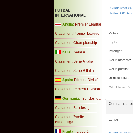
FC Ingolstadt 04
FOTBAL
Hertha BSC Berli
INTERNATIONAL
Anglia:
Premier League
Clasament Premier League
Victorii:
Egaluri:
Clasament Championship
Infrangeri:
Italia:
Serie A
Goluri marcate:
Clasament Serie A Italia
Goluri primite:
Clasament Serie B Italia
Ultimele jucate:
Spain:
Primera División
*M = Meciuri; V = 
Clasament Primera Division
Germania:
Bundesliga
Comparatia rezu
Clasament Bundesliga
Clasament Zweite
Echipe
Bundesliga
Franta:
Ligue 1
FC Ingolstadt 04