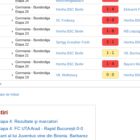
Etapa 26
Mönchengladbach
Germania - Bundesliga
1 - 4
Hertha BSC Berlin
Eintracht 
Etapa 25
Germania - Bundesliga
3 - 0
SC Freiburg
Hertha BSC
Etapa 24
Germania - Bundesliga
1 - 6
Hertha BSC Berlin
RB Leipzig
Etapa 23
Germania - Bundesliga
2 - 1
SpVgg Greuther Fürth
Hertha BSC
Etapa 22
Germania - Bundesliga
1 - 1
Hertha BSC Berlin
VfL Boch
Etapa 21
Germania - Bundesliga
1 - 4
Hertha BSC Berlin
Bayern M
Etapa 20
Germania - Bundesliga
0 - 0
VfL Wolfsburg
Hertha BSC
Etapa 19
te
ipe de fotbal
tiri
tapa 4: Rezultate şi marcatori
Etapa 4: FC UTA Arad - Rapid București 0-0
ant al lui Juventus vine din Bosnia. Barbarez