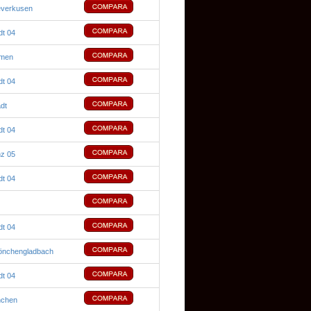
everkusen
dt 04
emen
dt 04
dt
dt 04
nz 05
dt 04
dt 04
önchengladbach
dt 04
nchen