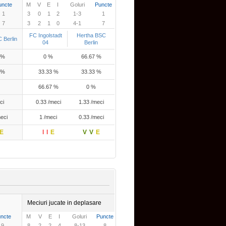
uncte
M
V
E
I
Goluri
Puncte
1
3
0
1
2
1-3
1
7
3
2
1
0
4-1
7
FC Ingolstadt
Hertha BSC
 Berlin
04
Berlin
 %
0 %
66.67 %
 %
33.33 %
33.33 %
66.67 %
0 %
ci
0.33 /meci
1.33 /meci
eci
1 /meci
0.33 /meci
E
I
I
E
V
V
E
Meciuri jucate in deplasare
ncte
M
V
E
I
Goluri
Puncte
9
8
2
2
4
8-13
8