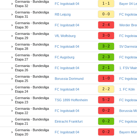
Germania - Bundesliga
1 - 1
FC Ingolstadt 04
Bayer 04 L
Etapa 32
Germania - Bundesliga
0 - 0
RB Leipzig
FC Ingolsta
Etapa 31
Germania - Bundesliga
2 - 4
FC Ingolstadt 04
Werder Br
Etapa 30
Germania - Bundesliga
3 - 0
VfL Wolfsburg
FC Ingolsta
Etapa 29
Germania - Bundesliga
3 - 2
FC Ingolstadt 04
SV Darmsta
Etapa 28
Germania - Bundesliga
2 - 3
FC Augsburg
FC Ingolsta
Etapa 27
Germania - Bundesliga
2 - 1
FC Ingolstadt 04
1. FSV Mai
Etapa 26
Germania - Bundesliga
1 - 0
Borussia Dortmund
FC Ingolsta
Etapa 25
Germania - Bundesliga
2 - 2
FC Ingolstadt 04
1. FC Köln
Etapa 24
Germania - Bundesliga
5 - 2
TSG 1899 Hoffenheim
FC Ingolsta
Etapa 23
Germania - Bundesliga
0 - 2
FC Ingolstadt 04
Borussia M
Etapa 22
Germania - Bundesliga
0 - 2
Eintracht Frankfurt
FC Ingolsta
Etapa 21
Germania - Bundesliga
0 - 2
FC Ingolstadt 04
Bayern Mü
Etapa 20