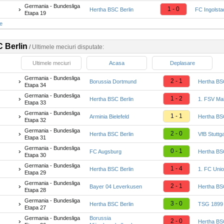
Germania - Bundesliga
1 - 0
Hertha BSC Berlin
FC Ingolsta
Etapa 19
te
 Berlin
/
Ultimele meciuri disputate:
Ultimele meciuri
Acasa
Deplasare
Germania - Bundesliga
2 - 1
Borussia Dortmund
Hertha BSC
Etapa 34
Germania - Bundesliga
1 - 2
Hertha BSC Berlin
1. FSV Ma
Etapa 33
Germania - Bundesliga
1 - 1
Arminia Bielefeld
Hertha BSC
Etapa 32
Germania - Bundesliga
2 - 0
Hertha BSC Berlin
VfB Stuttga
Etapa 31
Germania - Bundesliga
0 - 1
FC Augsburg
Hertha BSC
Etapa 30
Germania - Bundesliga
1 - 4
Hertha BSC Berlin
1. FC Unio
Etapa 29
Germania - Bundesliga
2 - 1
Bayer 04 Leverkusen
Hertha BSC
Etapa 28
Germania - Bundesliga
3 - 0
Hertha BSC Berlin
TSG 1899 
Etapa 27
Germania - Bundesliga
Borussia
2 - 0
Hertha BSC