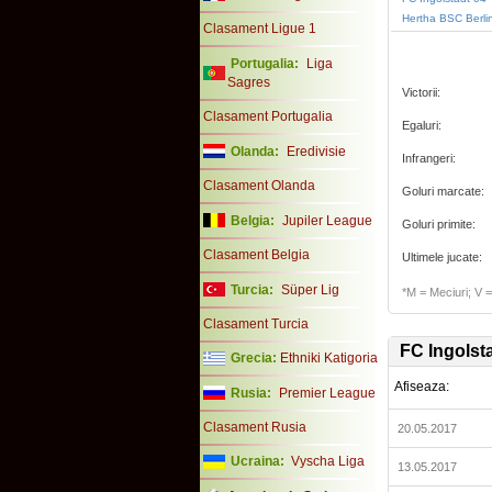
Hertha BSC Berli
Clasament Ligue 1
Portugalia:
Liga
Sagres
Victorii:
Clasament Portugalia
Egaluri:
Olanda:
Eredivisie
Infrangeri:
Clasament Olanda
Goluri marcate:
Belgia:
Jupiler League
Goluri primite:
Clasament Belgia
Ultimele jucate:
Turcia:
Süper Lig
*M = Meciuri; V = 
Clasament Turcia
FC Ingolst
Grecia:
Ethniki Katigoria
Afiseaza:
Rusia:
Premier League
Clasament Rusia
20.05.2017
Ucraina:
Vyscha Liga
13.05.2017