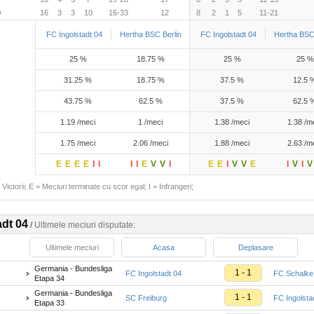
n
16
3
3
10
16-33
12
8
2
1
5
11-21
FC Ingolstadt 04
Hertha BSC Berlin
FC Ingolstadt 04
Hertha BSC 
25 %
18.75 %
25 %
25 %
31.25 %
18.75 %
37.5 %
12.5 
43.75 %
62.5 %
37.5 %
62.5 
1.19 /meci
1 /meci
1.38 /meci
1.38 /m
1.75 /meci
2.06 /meci
1.88 /meci
2.63 /m
E
E
E
E
I
I
I
I
E
V
V
I
E
E
I
V
V
E
I
V
I
V
Victorii; E = Meciuri terminate cu scor egal; I = Infrangeri;
adt 04
/
Ultimele meciuri disputate:
Ultimele meciuri
Acasa
Deplasare
Germania - Bundesliga
1 - 1
FC Ingolstadt 04
FC Schalke
Etapa 34
Germania - Bundesliga
1 - 1
SC Freiburg
FC Ingolsta
Etapa 33