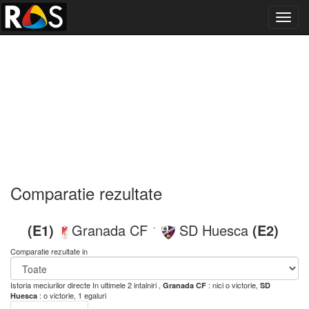
Toggl
navig
Comparatie rezultate
(E1)
Granada CF
SD Huesca
(E2)
-
Comparatie rezultate in
Istoria meciurilor directe
In ultimele 2 intalniri ,
: nici o victorie,
Granada CF
SD
: o victorie, 1 egaluri
Huesca