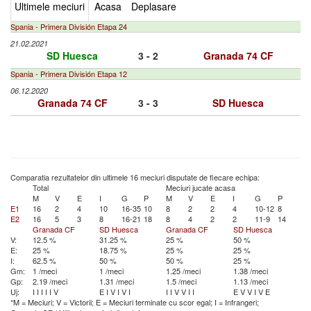
Ultimele meciuri
Acasa
Deplasare
Spania - Primera División Etapa 24
21.02.2021
SD Huesca
3 - 2
Granada 74 CF
Spania - Primera División Etapa 12
06.12.2020
Granada 74 CF
3 - 3
SD Huesca
Comparatia rezultatelor din ultimele 16 meciuri disputate de fiecare echipa:
Total
Meciuri jucate acasa
M
V
E
I
G
P
M
V
E
I
G
P
E1
16
2
4
10
16-35
10
8
2
2
4
10-12
8
E2
16
5
3
8
16-21
18
8
4
2
2
11-9
14
Granada CF
SD Huesca
Granada CF
SD Huesca
V:
12.5 %
31.25 %
25 %
50 %
E:
25 %
18.75 %
25 %
25 %
I:
62.5 %
50 %
50 %
25 %
Gm:
1 /meci
1 /meci
1.25 /meci
1.38 /meci
Gp:
2.19 /meci
1.31 /meci
1.5 /meci
1.13 /meci
Uj:
I
I
I
I
I
V
E
I
V
I
V
I
I
I
V
V
I
I
E
V
V
I
V
E
*M = Meciuri; V = Victorii; E = Meciuri terminate cu scor egal; I = Infrangeri;