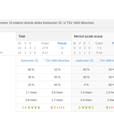
imelor 10 intalniri directe dintre Karlsruher SC si TSV 1860 München
Total
Meciuri jucate acasa
M
V
E
Goluri
Puncte
M
V
E
I
Goluri
P
10
6
3
1
17-8
21
5
3
2
0
7-2
en
10
1
3
6
8-17
6
5
1
1
3
6-10
Karlsruher SC
TSV 1860 München
Karlsruher SC
TSV 1860 
60 %
10 %
60 %
20 
30 %
30 %
40 %
20 
10 %
60 %
0 %
60 
1.7 /meci
0.8 /meci
1.4 /meci
1.2 /m
0.8 /meci
1.7 /meci
0.4 /meci
2 /me
I
E
V
V
V
V
V
E
I
I
I
I
E
V
V
V
E
V
I
I