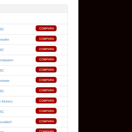
 SC
resden
 SC
rslautern
 SC
enheim
 SC
 Kickers
 SC
sseldorf