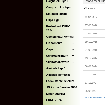
Golgheteri Liga 1
Istoria meciuril
Comparatii echipe
Afiseaza:
Statistici echipe
11.02.2017
Cupa Ligii
27.08.2016
Preliminarii EURO
2024
03.04.2016
Campionatul Mondial
19.10.2015
Clasamente
Cupe
24.05.2015
Stiri fotbal intern
13.12.2014
Stiri fotbal extern
06.04.2014
Amicale Liga 1
Amicale Romania
27.10.2013
Logo (steme de club)
13.12.1997
JO Rio de Janeiro 2016
05.08.1997
Liga Naţiunilor
Mai multe rezulta
EURO 2024