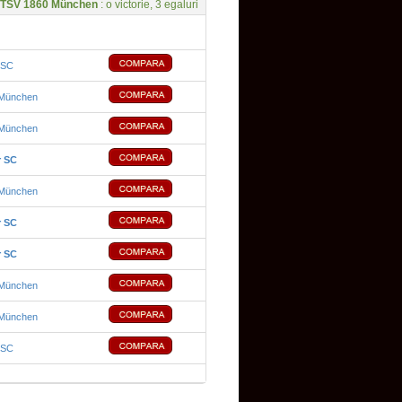
TSV 1860 München
: o victorie, 3 egaluri
 SC
München
München
r SC
München
r SC
r SC
München
München
 SC