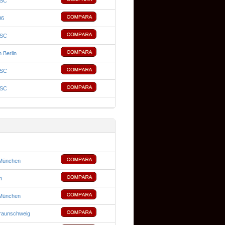
 SC
96
 SC
 Berlin
 SC
 SC
München
m
München
Braunschweig