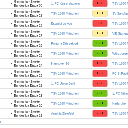
Germania - Zweite
1 - 0
1. FC Kaiserslautern
TSV 1860 
Bundesliga Etapa 30
Germania - Zweite
1 - 1
TSV 1860 München
SV Sandha
Bundesliga Etapa 29
Germania - Zweite
3 - 0
Erzgebirge Aue
TSV 1860 
Bundesliga Etapa 28
Germania - Zweite
1 - 1
TSV 1860 München
VfB Stuttga
Bundesliga Etapa 27
Germania - Zweite
0 - 1
Fortuna Düsseldorf
TSV 1860 
Bundesliga Etapa 26
Germania - Zweite
2 - 1
TSV 1860 München
Würzburger
Bundesliga Etapa 25
Germania - Zweite
1 - 0
Hannover 96
TSV 1860 
Bundesliga Etapa 24
Germania - Zweite
1 - 2
TSV 1860 München
FC St.Pauli
Bundesliga Etapa 23
Germania - Zweite
2 - 0
1. FC Union Berlin
TSV 1860 
Bundesliga Etapa 22
Germania - Zweite
2 - 0
TSV 1860 München
1. FC Nürn
Bundesliga Etapa 21
Germania - Zweite
2 - 1
TSV 1860 München
Karlsruher
Bundesliga Etapa 20
Germania - Zweite
2 - 1
Arminia Bielefeld
TSV 1860 
Bundesliga Etapa 19
te