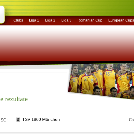
Clubs
Liga 1
Liga 2
Liga 3
Romanian Cup
European Cups
e rezultate
TSV 1860 München
-
r SC
Co