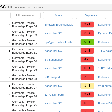
 SC
/
Ultimele meciuri disputate:
Ultimele meciuri
Acasa
Deplasare
Germania - Zweite
2 - 1
Eintracht Braunschweig
Karlsruher
Bundesliga Etapa 34
Germania - Zweite
3 - 4
Karlsruher SC
Dynamo D
Bundesliga Etapa 33
Germania - Zweite
0 - 1
SpVgg Greuther Fürth
Karlsruher
Bundesliga Etapa 32
Germania - Zweite
1 - 3
Karlsruher SC
1. FC Kaise
Bundesliga Etapa 31
Germania - Zweite
4 - 0
SV Sandhausen
Karlsruher
Bundesliga Etapa 30
Germania - Zweite
0 - 1
Karlsruher SC
1. FC Heid
Bundesliga Etapa 29
Germania - Zweite
2 - 0
VfB Stuttgart
Karlsruher
Bundesliga Etapa 28
Germania - Zweite
1 - 1
Karlsruher SC
Würzburger
Bundesliga Etapa 27
Germania - Zweite
2 - 1
1. FC Nürnberg
Karlsruher
Bundesliga Etapa 26
Germania - Zweite
0 - 3
Karlsruher SC
Fortuna Dü
Bundesliga Etapa 25
Germania - Zweite