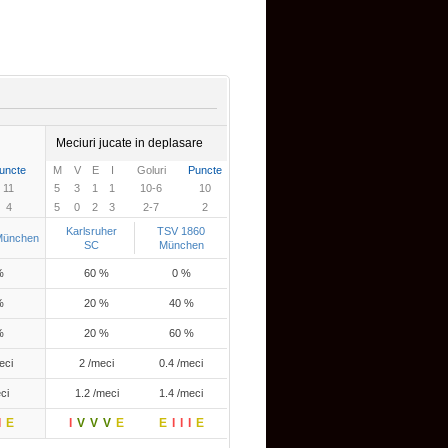
Meciuri jucate in deplasare
uncte
M
V
E
I
Goluri
Puncte
11
5
3
1
1
10-6
10
4
5
0
2
3
2-7
2
Karlsruher
TSV 1860
München
SC
München
%
60 %
0 %
%
20 %
40 %
%
20 %
60 %
eci
2 /meci
0.4 /meci
ci
1.2 /meci
1.4 /meci
I
E
I
V
V
V
E
E
I
I
I
E