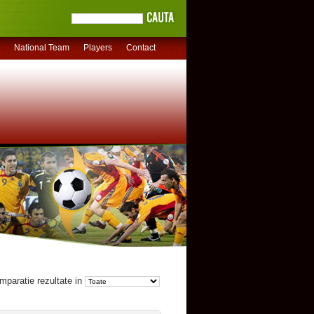
National Team
Players
Contact
mparatie rezultate in