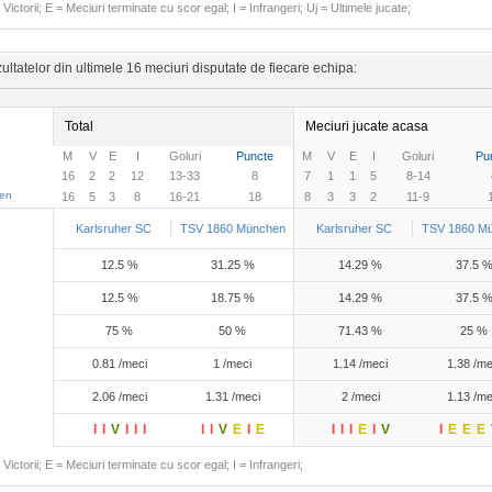
Victorii; E = Meciuri terminate cu scor egal; I = Infrangeri; Uj = Ultimele jucate;
ltatelor din ultimele 16 meciuri disputate de fiecare echipa:
Total
Meciuri jucate acasa
M
V
E
I
Goluri
Puncte
M
V
E
I
Goluri
Pu
16
2
2
12
13-33
8
7
1
1
5
8-14
en
16
5
3
8
16-21
18
8
3
3
2
11-9
Karlsruher SC
TSV 1860 München
Karlsruher SC
TSV 1860 M
12.5 %
31.25 %
14.29 %
37.5 
12.5 %
18.75 %
14.29 %
37.5 
75 %
50 %
71.43 %
25 %
0.81 /meci
1 /meci
1.14 /meci
1.38 /me
2.06 /meci
1.31 /meci
2 /meci
1.13 /me
I
I
V
I
I
I
I
I
V
E
I
E
I
I
I
E
I
V
I
E
E
E
Victorii; E = Meciuri terminate cu scor egal; I = Infrangeri;