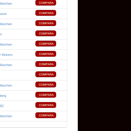
München
usen
München
rt
München
 Kickers
München
München
berg
 SC
München