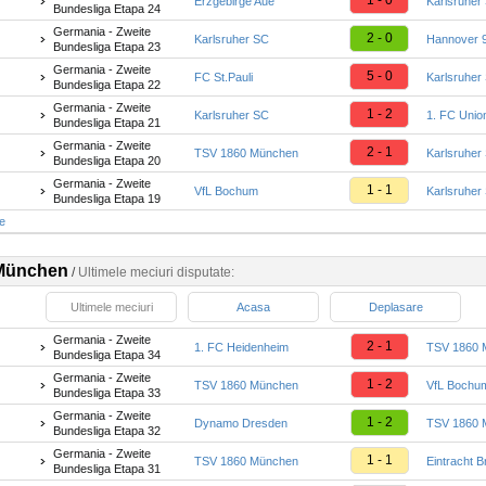
1 - 0
Erzgebirge Aue
Karlsruher
Bundesliga Etapa 24
Germania - Zweite
2 - 0
Karlsruher SC
Hannover 
Bundesliga Etapa 23
Germania - Zweite
5 - 0
FC St.Pauli
Karlsruher
Bundesliga Etapa 22
Germania - Zweite
1 - 2
Karlsruher SC
1. FC Union
Bundesliga Etapa 21
Germania - Zweite
2 - 1
TSV 1860 München
Karlsruher
Bundesliga Etapa 20
Germania - Zweite
1 - 1
VfL Bochum
Karlsruher
Bundesliga Etapa 19
te
München
/
Ultimele meciuri disputate:
Ultimele meciuri
Acasa
Deplasare
Germania - Zweite
2 - 1
1. FC Heidenheim
TSV 1860 
Bundesliga Etapa 34
Germania - Zweite
1 - 2
TSV 1860 München
VfL Bochu
Bundesliga Etapa 33
Germania - Zweite
1 - 2
Dynamo Dresden
TSV 1860 
Bundesliga Etapa 32
Germania - Zweite
1 - 1
TSV 1860 München
Eintracht 
Bundesliga Etapa 31