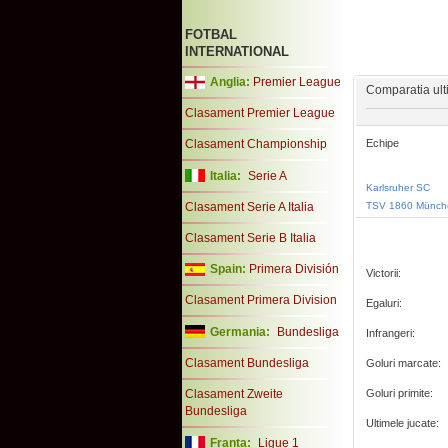
FOTBAL
INTERNATIONAL
Anglia:
Premier League
Comparatia ult
Clasament Premier League
Clasament Championship
Echipe
Italia:
Serie A
Karlsruher SC
Clasament Serie A Italia
TSV 1860 Münch
Clasament Serie B Italia
Spain:
Primera División
Victorii:
Clasament Primera Division
Egaluri:
Germania:
Bundesliga
Infrangeri:
Clasament Bundesliga
Goluri marcate:
Clasament Zweite
Goluri primite:
Bundesliga
Ultimele jucate:
Franta:
Ligue 1