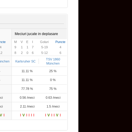
Meciuri jucate in deplasare
ncte
M
V
E
I
Goluri
Puncte
4
9
1
1
7
5-19
4
12
8
2
0
6
5-12
6
TSV 1860
ünchen
Karlsruher SC
München
%
11.11 %
25 %
%
11.11 %
0 %
77.78 %
75 %
ci
0.56 /meci
0.63 /meci
ci
2.11 /meci
1.5 /meci
V
I
I
V
I
I
I
I
I
V
I
I
V
I