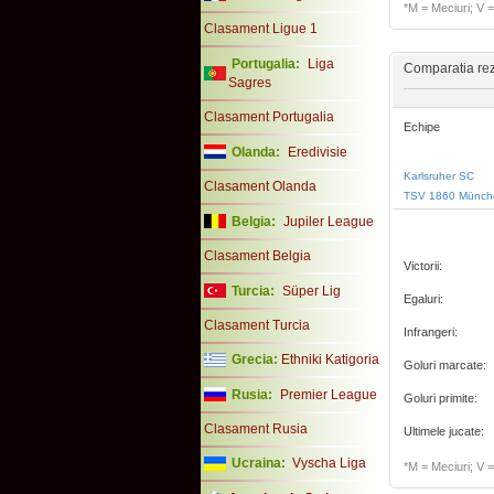
*M = Meciuri; V = 
Clasament Ligue 1
Portugalia:
Liga
Comparatia rezu
Sagres
Clasament Portugalia
Echipe
Olanda:
Eredivisie
Karlsruher SC
Clasament Olanda
TSV 1860 Münch
Belgia:
Jupiler League
Clasament Belgia
Victorii:
Turcia:
Süper Lig
Egaluri:
Clasament Turcia
Infrangeri:
Grecia:
Ethniki Katigoria
Goluri marcate:
Rusia:
Premier League
Goluri primite:
Clasament Rusia
Ultimele jucate:
Ucraina:
Vyscha Liga
*M = Meciuri; V = 