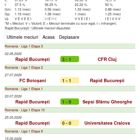
I:
37.5 %
56.25 %
22.22 %
50 %
Gm:
1.13 /meci
0.56 /meci
1.33 /meci
0.88 /meci
Gp:
1.19 /meci
1.38 /meci
1 /meci
1.25 /meci
Uj:
V
E
V
E
E
I
I
I
E
I
I
I
V
V
E
I
E
I
I
E
I
V
V
V
*M = Meciuri; V = Victorii; E = Meciuri terminate cu scor egal; I = Infrangeri;
Rapid București
/
Ultimele meciuri disputate:
Ultimele meciuri
Acasa
Deplasare
Romania - Liga 1 Etapa 3
02.08.2026
Rapid București
3 - 1
CFR Cluj
Romania - Liga 1 Etapa 2
27.07.2026
FC Botoșani
1 - 1
Rapid București
Romania - Liga 1 Etapa 1
20.07.2026
Rapid București
1 - 0
Sepsi Sfântu Gheorghe
Romania - Liga 1 Etapa 10
25.05.2026
Rapid București
0 - 0
Universitatea Craiova
Romania - Liga 1 Etapa 9
15.05.2026