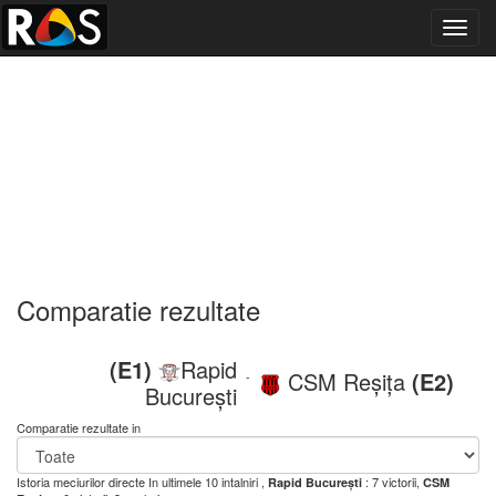
Toggl
navig
Comparatie rezultate
(E1)
Rapid
CSM Reșița
(E2)
-
București
Comparatie rezultate in
Istoria meciurilor directe
In ultimele 10 intalniri ,
: 7 victorii,
Rapid București
CSM