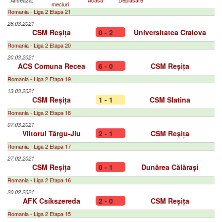
Afiseaza:
Acasa
Deplasare
meciuri
Romania - Liga 2 Etapa 21
28.03.2021
CSM Reșița
0 - 2
Universitatea Craiova
Romania - Liga 2 Etapa 20
20.03.2021
ACS Comuna Recea
6 - 0
CSM Reșița
Romania - Liga 2 Etapa 19
13.03.2021
CSM Reșița
1 - 1
CSM Slatina
Romania - Liga 2 Etapa 18
07.03.2021
Viitorul Târgu-Jiu
2 - 1
CSM Reșița
Romania - Liga 2 Etapa 17
27.02.2021
CSM Reșița
0 - 1
Dunărea Călărași
Romania - Liga 2 Etapa 16
20.02.2021
AFK Csíkszereda
2 - 0
CSM Reșița
Romania - Liga 2 Etapa 15