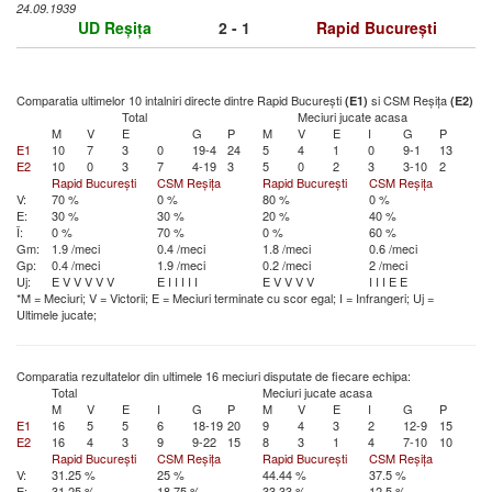
24.09.1939
UD Reșița
2 - 1
Rapid București
Comparatia ultimelor 10 intalniri directe dintre Rapid București
si CSM Reșița
(E1)
(E2)
Total
Meciuri jucate acasa
M
V
E
G
P
M
V
E
I
G
P
E1
10
7
3
0
19-4
24
5
4
1
0
9-1
13
E2
10
0
3
7
4-19
3
5
0
2
3
3-10
2
Rapid București
CSM Reșița
Rapid București
CSM Reșița
V:
70 %
0 %
80 %
0 %
E:
30 %
30 %
20 %
40 %
Î:
0 %
70 %
0 %
60 %
Gm:
1.9 /meci
0.4 /meci
1.8 /meci
0.6 /meci
Gp:
0.4 /meci
1.9 /meci
0.2 /meci
2 /meci
Uj:
E
V
V
V
V
V
E
I
I
I
I
I
E
V
V
V
V
I
I
I
E
E
*M = Meciuri; V = Victorii; E = Meciuri terminate cu scor egal; I = Infrangeri; Uj =
Ultimele jucate;
Comparatia rezultatelor din ultimele 16 meciuri disputate de fiecare echipa:
Total
Meciuri jucate acasa
M
V
E
I
G
P
M
V
E
I
G
P
E1
16
5
5
6
18-19
20
9
4
3
2
12-9
15
E2
16
4
3
9
9-22
15
8
3
1
4
7-10
10
Rapid București
CSM Reșița
Rapid București
CSM Reșița
V:
31.25 %
25 %
44.44 %
37.5 %
E:
31.25 %
18.75 %
33.33 %
12.5 %