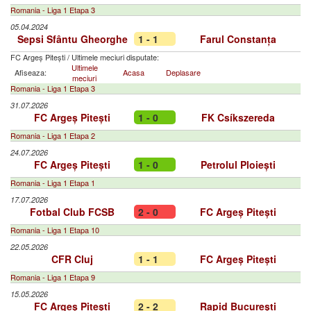
Romania - Liga 1 Etapa 3
05.04.2024
Sepsi Sfântu Gheorghe
1 - 1
Farul Constanța
FC Argeș Pitești
/
Ultimele meciuri disputate:
Ultimele
Afiseaza:
Acasa
Deplasare
meciuri
Romania - Liga 1 Etapa 3
31.07.2026
FC Argeș Pitești
1 - 0
FK Csíkszereda
Romania - Liga 1 Etapa 2
24.07.2026
FC Argeș Pitești
1 - 0
Petrolul Ploiești
Romania - Liga 1 Etapa 1
17.07.2026
Fotbal Club FCSB
2 - 0
FC Argeș Pitești
Romania - Liga 1 Etapa 10
22.05.2026
CFR Cluj
1 - 1
FC Argeș Pitești
Romania - Liga 1 Etapa 9
15.05.2026
FC Argeș Pitești
2 - 2
Rapid București