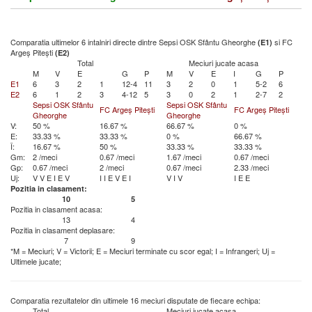
Comparatia ultimelor 6 intalniri directe dintre Sepsi OSK Sfântu Gheorghe
si FC
(E1)
Argeș Pitești
(E2)
Total
Meciuri jucate acasa
M
V
E
G
P
M
V
E
I
G
P
E1
6
3
2
1
12-4
11
3
2
0
1
5-2
6
E2
6
1
2
3
4-12
5
3
0
2
1
2-7
2
Sepsi OSK Sfântu
Sepsi OSK Sfântu
FC Argeș Pitești
FC Argeș Pitești
Gheorghe
Gheorghe
V:
50 %
16.67 %
66.67 %
0 %
E:
33.33 %
33.33 %
0 %
66.67 %
Î:
16.67 %
50 %
33.33 %
33.33 %
Gm:
2 /meci
0.67 /meci
1.67 /meci
0.67 /meci
Gp:
0.67 /meci
2 /meci
0.67 /meci
2.33 /meci
Uj:
V
V
E
I
E
V
I
I
E
V
E
I
V
I
V
I
E
E
Pozitia in clasament:
10
5
Pozitia in clasament acasa:
13
4
Pozitia in clasament deplasare:
7
9
*M = Meciuri; V = Victorii; E = Meciuri terminate cu scor egal; I = Infrangeri; Uj =
Ultimele jucate;
Comparatia rezultatelor din ultimele 16 meciuri disputate de fiecare echipa:
Total
Meciuri jucate acasa