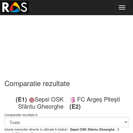
Toggl
navig
Comparatie rezultate
(E1)
Sepsi OSK
FC Argeș Pitești
-
Sfântu Gheorghe
(E2)
Comparatie rezultate in
Istoria meciurilor directe
In ultimele 6 intalniri ,
: 3
Sepsi OSK Sfântu Gheorghe