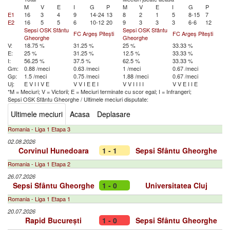
M
V
E
I
G
P
M
V
E
I
G
P
E1
16
3
4
9
14-24
13
8
2
1
5
8-15
7
E2
16
5
5
6
10-12
20
9
3
3
3
6-6
12
Sepsi OSK Sfântu
Sepsi OSK Sfântu
FC Argeș Pitești
FC Argeș Pitești
Gheorghe
Gheorghe
V:
18.75 %
31.25 %
25 %
33.33 %
E:
25 %
31.25 %
12.5 %
33.33 %
I:
56.25 %
37.5 %
62.5 %
33.33 %
Gm:
0.88 /meci
0.63 /meci
1 /meci
0.67 /meci
Gp:
1.5 /meci
0.75 /meci
1.88 /meci
0.67 /meci
Uj:
E
V
I
I
V
E
V
V
I
E
E
I
V
V
I
I
I
I
V
V
E
I
I
E
*M = Meciuri; V = Victorii; E = Meciuri terminate cu scor egal; I = Infrangeri;
Sepsi OSK Sfântu Gheorghe
/
Ultimele meciuri disputate:
Ultimele meciuri
Acasa
Deplasare
Romania - Liga 1 Etapa 3
02.08.2026
Corvinul Hunedoara
1 - 1
Sepsi Sfântu Gheorghe
Romania - Liga 1 Etapa 2
26.07.2026
Sepsi Sfântu Gheorghe
1 - 0
Universitatea Cluj
Romania - Liga 1 Etapa 1
20.07.2026
Rapid București
1 - 0
Sepsi Sfântu Gheorghe