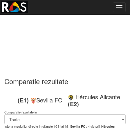
Toggl
navig
Comparatie rezultate
Hércules Alicante
(E1)
Sevilla FC
-
(E2)
Comparatie rezultate in
Istoria meciurilor directe
In ultimele 10 intalniri ,
: 4 victorii,
Sevilla FC
Hércules