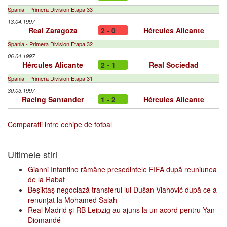
Spania - Primera Division Etapa 33
13.04.1997
Real Zaragoza
2 - 0
Hércules Alicante
Spania - Primera Division Etapa 32
06.04.1997
Hércules Alicante
2 - 1
Real Sociedad
Spania - Primera Division Etapa 31
30.03.1997
Racing Santander
1 - 2
Hércules Alicante
Comparatii intre echipe de fotbal
Ultimele stiri
Gianni Infantino rămâne președintele FIFA după reuniunea
de la Rabat
Beşiktaş negociază transferul lui Dušan Vlahović după ce a
renunțat la Mohamed Salah
Real Madrid și RB Leipzig au ajuns la un acord pentru Yan
Diomandé