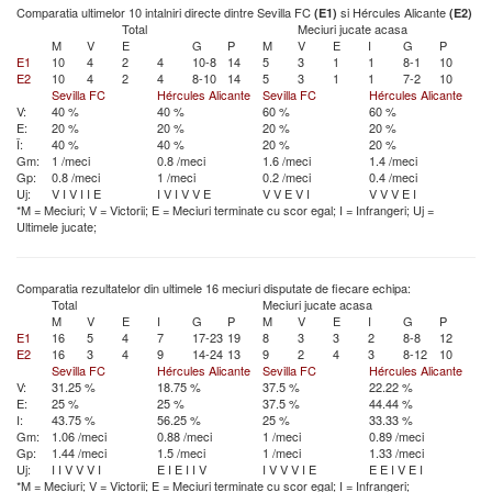
Comparatia ultimelor 10 intalniri directe dintre Sevilla FC
si Hércules Alicante
(E1)
(E2)
Total
Meciuri jucate acasa
M
V
E
G
P
M
V
E
I
G
P
E1
10
4
2
4
10-8
14
5
3
1
1
8-1
10
E2
10
4
2
4
8-10
14
5
3
1
1
7-2
10
Sevilla FC
Hércules Alicante
Sevilla FC
Hércules Alicante
V:
40 %
40 %
60 %
60 %
E:
20 %
20 %
20 %
20 %
Î:
40 %
40 %
20 %
20 %
Gm:
1 /meci
0.8 /meci
1.6 /meci
1.4 /meci
Gp:
0.8 /meci
1 /meci
0.2 /meci
0.4 /meci
Uj:
V
I
V
I
I
E
I
V
I
V
V
E
V
V
E
V
I
V
V
V
E
I
*M = Meciuri; V = Victorii; E = Meciuri terminate cu scor egal; I = Infrangeri; Uj =
Ultimele jucate;
Comparatia rezultatelor din ultimele 16 meciuri disputate de fiecare echipa:
Total
Meciuri jucate acasa
M
V
E
I
G
P
M
V
E
I
G
P
E1
16
5
4
7
17-23
19
8
3
3
2
8-8
12
E2
16
3
4
9
14-24
13
9
2
4
3
8-12
10
Sevilla FC
Hércules Alicante
Sevilla FC
Hércules Alicante
V:
31.25 %
18.75 %
37.5 %
22.22 %
E:
25 %
25 %
37.5 %
44.44 %
I:
43.75 %
56.25 %
25 %
33.33 %
Gm:
1.06 /meci
0.88 /meci
1 /meci
0.89 /meci
Gp:
1.44 /meci
1.5 /meci
1 /meci
1.33 /meci
Uj:
I
I
V
V
V
I
E
I
E
I
I
V
I
V
V
V
I
E
E
E
I
V
E
I
*M = Meciuri; V = Victorii; E = Meciuri terminate cu scor egal; I = Infrangeri;