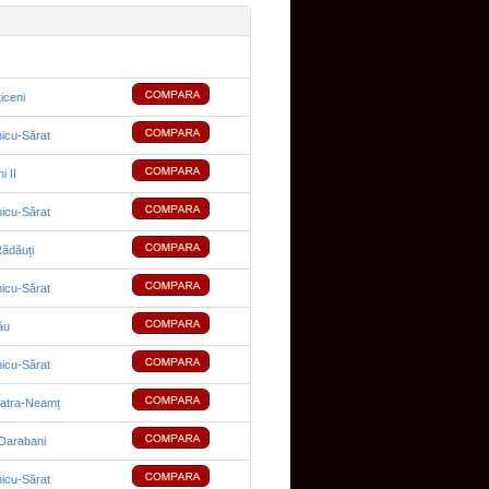
iceni
cu-Sărat
i II
cu-Sărat
ădăuți
cu-Sărat
ău
cu-Sărat
iatra-Neamț
Darabani
cu-Sărat