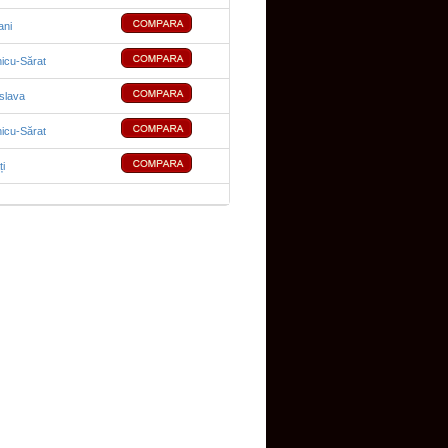
ni
cu-Sărat
oslava
cu-Sărat
ți