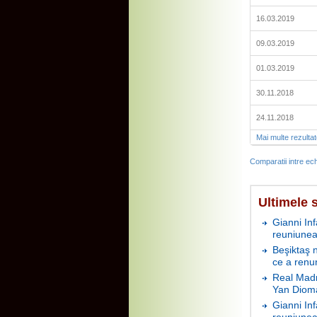
16.03.2019
09.03.2019
01.03.2019
30.11.2018
24.11.2018
Mai multe rezulta
Comparatii intre ech
Ultimele s
Gianni In
reuniunea
Beşiktaş 
ce a renu
Real Madr
Yan Diom
Gianni In
reuniunea