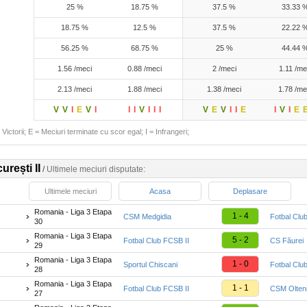
25 %
18.75 %
37.5 %
33.33 
18.75 %
12.5 %
37.5 %
22.22 
56.25 %
68.75 %
25 %
44.44 
1.56 /meci
0.88 /meci
2 /meci
1.11 /me
2.13 /meci
1.88 /meci
1.38 /meci
1.78 /me
V
V
I
E
V
I
I
I
V
I
I
I
V
E
V
I
I
E
I
V
I
E
Victorii; E = Meciuri terminate cu scor egal; I = Infrangeri;
rești II
/
Ultimele meciuri disputate:
Ultimele meciuri
Acasa
Deplasare
Romania - Liga 3 Etapa
1 - 4
CSM Medgidia
Fotbal Clu
30
Romania - Liga 3 Etapa
5 - 2
Fotbal Club FCSB II
CS Făurei
29
Romania - Liga 3 Etapa
1 - 0
Sportul Chiscani
Fotbal Clu
28
Romania - Liga 3 Etapa
1 - 1
Fotbal Club FCSB II
CSM Olteni
27