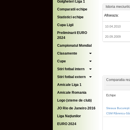
Golgheteri Liga 1
Istoria meciuril
Comparatii echipe
Afiseaza:
Statistici echipe
Cupa Ligii
10.04.2010
Preliminarii EURO
20.09.2009
2024
Campionatul Mondial
Clasamente
Cupe
Stiri fotbal intern
Stiri fotbal extern
Comparatia rezu
Amicale Liga 1
Amicale Romania
Echipe
Logo (steme de club)
JO Rio de Janeiro 2016
Steaua București 
CSM Râmnicu-Să
Liga Naţiunilor
EURO 2024