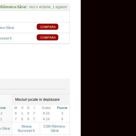
Râmnicu-Sărat
: nici o victorie, 1 egaluri
cu-Sărat
rești II
Meciuri jucate in deplasare
ncte
M
V
E
I
Goluri
Puncte
12
8
1
0
7
9-23
3
11
7
0
0
7
4-14
0
Steaua
CSM Râmnicu-
-Sărat
București II
Sărat