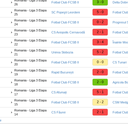
Romania - Liga 3 Etapa
3 - 0
Fotbal Club FCSB II
Delta Dobr
26
Romania - Liga 3 Etapa
5 - 0
SC Popeşti Leordeni
Fotbal Clu
25
Romania - Liga 3 Etapa
0 - 2
Fotbal Club FCSB II
Progresul 
24
Romania - Liga 3 Etapa
2 - 1
CS Axiopolis Cernavodă
Fotbal Clu
23
Romania - Liga 3 Etapa
3 - 4
Fotbal Club FCSB II
Înainte Mo
22
Romania - Liga 3 Etapa
5 - 2
Unirea Slobozia
Fotbal Clu
21
Romania - Liga 3 Etapa
0 - 0
Fotbal Club FCSB II
CS Tunari
20
Romania - Liga 3 Etapa
2 - 0
Rapid București
Fotbal Clu
19
Romania - Liga 3 Etapa
2 - 0
Fotbal Club FCSB II
Agricola B
18
Romania - Liga 3 Etapa
5 - 1
CS Afumați
Fotbal Clu
17
Romania - Liga 3 Etapa
2 - 2
Fotbal Club FCSB II
CSM Medgi
15
Romania - Liga 3 Etapa
2 - 1
CS Făurei
Fotbal Clu
14
te