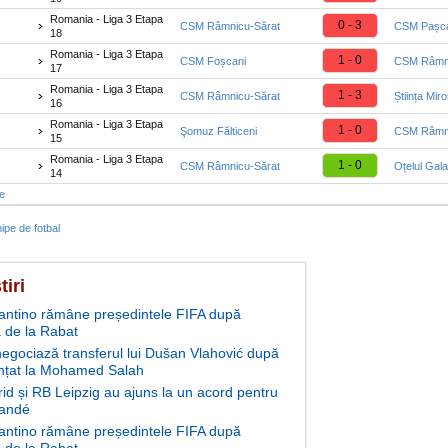
Romania - Liga 3 Etapa
0 - 3
CSM Râmnicu-Sărat
CSM Pașca
18
Romania - Liga 3 Etapa
1 - 0
CSM Foșcani
CSM Râmni
17
Romania - Liga 3 Etapa
1 - 3
CSM Râmnicu-Sărat
Știința Mir
16
Romania - Liga 3 Etapa
1 - 0
Şomuz Fălticeni
CSM Râmni
15
Romania - Liga 3 Etapa
1 - 0
CSM Râmnicu-Sărat
Oțelul Gala
14
te
ipe de fotbal
tiri
fantino rămâne președintele FIFA după
 de la Rabat
negociază transferul lui Dušan Vlahović după
nțat la Mohamed Salah
id și RB Leipzig au ajuns la un acord pentru
andé
fantino rămâne președintele FIFA după
 de la Rabat