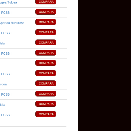
ogea Tulcea
b FCSB II
Spartac București
b FCSB II
delu
b FCSB II
b FCSB II
orcea
b FCSB II
dia
b FCSB II