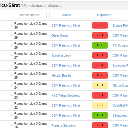
cu-Sărat
/
Ultimele meciuri disputate:
Ultimele meciuri
Acasa
Deplasare
Romania - Liga 3 Etapa
0 - 2
CSM Râmnicu-Sărat
Şomuz Fălt
30
Romania - Liga 3 Etapa
2 - 1
Oțelul Galați
CSM Râmni
29
Romania - Liga 3 Etapa
1 - 0
CSM Râmnicu-Sărat
FC Botoşan
28
Romania - Liga 3 Etapa
4 - 1
Sporting Liești
CSM Râmni
27
Romania - Liga 3 Etapa
0 - 4
CSM Râmnicu-Sărat
Bucovina R
26
Romania - Liga 3 Etapa
1 - 0
Metalul Buzău
CSM Râmni
25
Romania - Liga 3 Etapa
1 - 1
CSM Râmnicu-Sărat
Gloria Buz
24
Romania - Liga 3 Etapa
3 - 1
KSE Târgu-Secuiesc
CSM Râmni
23
Romania - Liga 3 Etapa
2 - 2
CSM Râmnicu-Sărat
Ceahlăul P
22
Romania - Liga 3 Etapa
4 - 1
CSM Râmnicu-Sărat
Sănătatea 
20
Romania - Liga 3 Etapa
2 - 1
Foresta Suceava
CSM Râmni
19