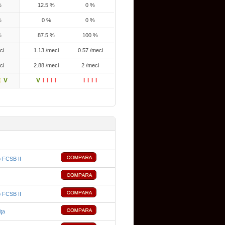
%
12.5 %
0 %
%
0 %
0 %
%
87.5 %
100 %
ci
1.13 /meci
0.57 /meci
ci
2.88 /meci
2 /meci
E
V
V
I
I
I
I
I
I
I
I
b FCSB II
b FCSB II
ţa