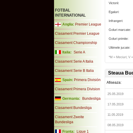
Victorii:
FOTBAL
Egaluri:
INTERNATIONAL
Infrangeri:
Anglia:
Premier League
Goluri marcate:
Clasament Premier League
Goluri primite:
Clasament Championship
Ultimele jucate:
Italia:
Serie A
*M = Meciuri; V = 
Clasament Serie A Italia
Clasament Serie B Italia
Steaua Bucu
Spain:
Primera División
Afiseaza:
Clasament Primera Division
25.05.2019
Germania:
Bundesliga
17.05.2019
Clasament Bundesliga
11.05.2019
Clasament Zweite
Bundesliga
08.05.2019
Franta:
Ligue 1