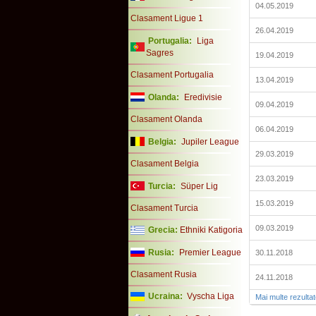
04.05.2019
Clasament Ligue 1
26.04.2019
Portugalia:
Liga
Sagres
19.04.2019
Clasament Portugalia
13.04.2019
Olanda:
Eredivisie
09.04.2019
Clasament Olanda
06.04.2019
Belgia:
Jupiler League
29.03.2019
Clasament Belgia
23.03.2019
Turcia:
Süper Lig
15.03.2019
Clasament Turcia
09.03.2019
Grecia:
Ethniki Katigoria
Rusia:
Premier League
30.11.2018
Clasament Rusia
24.11.2018
Ucraina:
Vyscha Liga
Mai multe rezulta