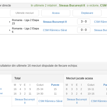
or directe
In ultimele 2 intalniri ,
Steaua București II
: o victorie,
CSM 
Ultimele meciuri
Acasa
Deplasare
Romania - Liga 2 Etapa
3 - 0
Steaua București II
CSM Râmni
23
Romania - Liga 2 Etapa
0 - 0
CSM Râmnicu-Sărat
Steaua Bucu
6
ltatelor din ultimele 16 meciuri disputate de fiecare echipa:
Total
Meciuri jucate acasa
M
V
E
I
Goluri
Puncte
M
V
E
I
Goluri
Pu
II
16
4
3
9
25-34
15
8
3
3
2
16-11
rat
16
3
2
11
14-30
11
9
3
2
4
10-16
Steaua București
Steaua București
CSM Râmnicu-Sărat
CSM Râmnicu
II
II