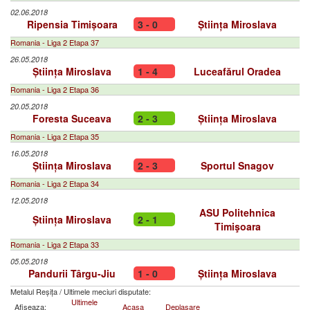
02.06.2018
Ripensia Timișoara
3 - 0
Știința Miroslava
Romania - Liga 2 Etapa 37
26.05.2018
Știința Miroslava
1 - 4
Luceafărul Oradea
Romania - Liga 2 Etapa 36
20.05.2018
Foresta Suceava
2 - 3
Știința Miroslava
Romania - Liga 2 Etapa 35
16.05.2018
Știința Miroslava
2 - 3
Sportul Snagov
Romania - Liga 2 Etapa 34
12.05.2018
ASU Politehnica
Știința Miroslava
2 - 1
Timişoara
Romania - Liga 2 Etapa 33
05.05.2018
Pandurii Târgu-Jiu
1 - 0
Știința Miroslava
Metalul Reșița
/
Ultimele meciuri disputate:
Ultimele
Afiseaza:
Acasa
Deplasare