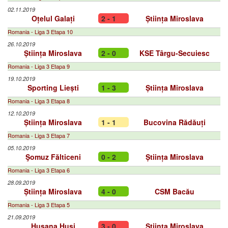
02.11.2019
Oțelul Galați
2 - 1
Știința Miroslava
Romania - Liga 3 Etapa 10
26.10.2019
Știința Miroslava
2 - 0
KSE Târgu-Secuiesc
Romania - Liga 3 Etapa 9
19.10.2019
Sporting Liești
1 - 3
Știința Miroslava
Romania - Liga 3 Etapa 8
12.10.2019
Știința Miroslava
1 - 1
Bucovina Rădăuți
Romania - Liga 3 Etapa 7
05.10.2019
Şomuz Fălticeni
0 - 2
Știința Miroslava
Romania - Liga 3 Etapa 6
28.09.2019
Știința Miroslava
4 - 0
CSM Bacău
Romania - Liga 3 Etapa 5
21.09.2019
Huşana Huşi
3 - 0
Știința Miroslava