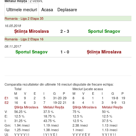
: 2 victorii,
Metalul Reșița
Ultimele meciuri
Acasa
Deplasare
Romania - Liga 2 Etapa 35
16.05.2018
Știința Miroslava
2 - 3
Sportul Snagov
Romania - Liga 2 Etapa 16
08.11.2017
Sportul Snagov
1 - 0
Știința Miroslava
Comparatia rezultatelor din ultimele 16 meciuri disputate de fiecare echipa:
Total
Meciuri jucate acasa
M
V
E
I
G
P
M
V
E
I
G
P
E1
16
9
2
5
31-20
29
8
6
1
1
19-8
19
E2
16
6
3
7
19-22
21
8
4
1
3
9-9
13
Ştiinţa Miroslava
Metalul Reșița
Ştiinţa Miroslava
Metalul Reșița
V:
56.25 %
37.5 %
75 %
50 %
E:
12.5 %
18.75 %
12.5 %
12.5 %
I:
31.25 %
43.75 %
12.5 %
37.5 %
Gm:
1.94 /meci
1.19 /meci
2.38 /meci
1.13 /meci
Gp:
1.25 /meci
1.38 /meci
1 /meci
1.13 /meci
Uj:
V
V
V
V
I
I
I
V
I
V
E
I
V
V
V
V
E
V
V
V
I
V
I
I