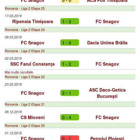
FC Snagov
0 - 0
ACS Poli Timișoara
Romania - Liga 2 Etapa 25
17.03.2019
Ripensia Timișoara
1 - 2
FC Snagov
Romania - Liga 2 Etapa 24
09.03.2019
FC Snagov
1 - 0
Dacia Unirea Brăila
Romania - Liga 2 Etapa 23
02.03.2019
SSC Farul Constanţa
1 - 2
FC Snagov
Mai multe rezultate
Romania - Liga 2 Etapa 22
23.02.2019
ASC Daco-Getica
FC Snagov
2 - 1
Bucureşti
Romania - Liga 2 Etapa 21
08.12.2018
CS Mioveni
0 - 4
FC Snagov
Romania - Liga 2 Etapa 20
01.12.2018
FC Snagov
0 - 1
Petrolul Ploiești