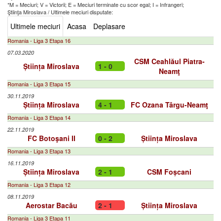
*M = Meciuri; V = Victorii; E = Meciuri terminate cu scor egal; I = Infrangeri;
Ştiinţa Miroslava
/
Ultimele meciuri disputate:
Ultimele meciuri
Acasa
Deplasare
Romania - Liga 3 Etapa 16
07.03.2020
CSM Ceahlăul Piatra-
Știința Miroslava
1 - 0
Neamţ
Romania - Liga 3 Etapa 15
30.11.2019
Știința Miroslava
4 - 1
FC Ozana Târgu-Neamţ
Romania - Liga 3 Etapa 14
22.11.2019
FC Botoşani II
0 - 2
Știința Miroslava
Romania - Liga 3 Etapa 13
16.11.2019
Știința Miroslava
2 - 1
CSM Foșcani
Romania - Liga 3 Etapa 12
08.11.2019
Aerostar Bacău
2 - 1
Știința Miroslava
Romania - Liga 3 Etapa 11