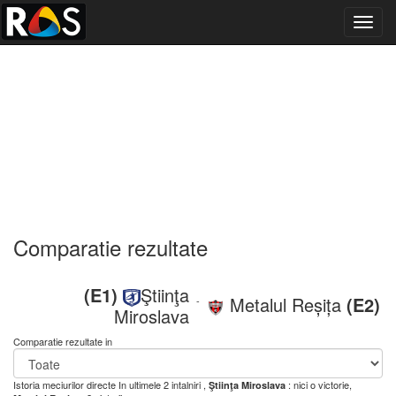
Toggl
navig
Comparatie rezultate
(E1)
Ştiinţa
Metalul Reșița
(E2)
-
Miroslava
Comparatie rezultate in
Istoria meciurilor directe
In ultimele 2 intalniri ,
: nici o victorie,
Ştiinţa Miroslava