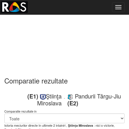
Toggl
navig
Comparatie rezultate
(E1)
Ştiinţa
Pandurii Târgu-Jiu
-
Miroslava
(E2)
Comparatie rezultate in
Istoria meciurilor directe
In ultimele 2 intalniri ,
: nici o victorie,
Ştiinţa Miroslava