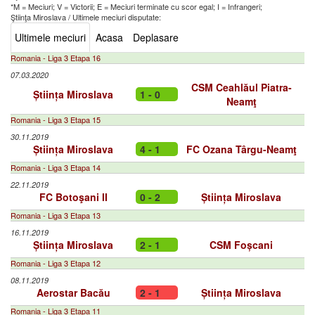
*M = Meciuri; V = Victorii; E = Meciuri terminate cu scor egal; I = Infrangeri;
Ştiinţa Miroslava
/
Ultimele meciuri disputate:
Ultimele meciuri
Acasa
Deplasare
Romania - Liga 3 Etapa 16
07.03.2020
CSM Ceahlăul Piatra-
Știința Miroslava
1 - 0
Neamţ
Romania - Liga 3 Etapa 15
30.11.2019
Știința Miroslava
4 - 1
FC Ozana Târgu-Neamţ
Romania - Liga 3 Etapa 14
22.11.2019
FC Botoşani II
0 - 2
Știința Miroslava
Romania - Liga 3 Etapa 13
16.11.2019
Știința Miroslava
2 - 1
CSM Foșcani
Romania - Liga 3 Etapa 12
08.11.2019
Aerostar Bacău
2 - 1
Știința Miroslava
Romania - Liga 3 Etapa 11