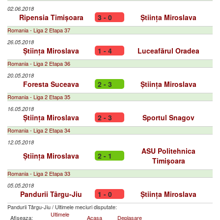
02.06.2018
Ripensia Timișoara
3 - 0
Știința Miroslava
Romania - Liga 2 Etapa 37
26.05.2018
Știința Miroslava
1 - 4
Luceafărul Oradea
Romania - Liga 2 Etapa 36
20.05.2018
Foresta Suceava
2 - 3
Știința Miroslava
Romania - Liga 2 Etapa 35
16.05.2018
Știința Miroslava
2 - 3
Sportul Snagov
Romania - Liga 2 Etapa 34
12.05.2018
ASU Politehnica
Știința Miroslava
2 - 1
Timişoara
Romania - Liga 2 Etapa 33
05.05.2018
Pandurii Târgu-Jiu
1 - 0
Știința Miroslava
Pandurii Târgu-Jiu
/
Ultimele meciuri disputate:
Ultimele
Afiseaza:
Acasa
Deplasare