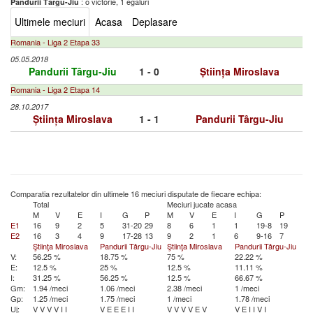
: o victorie, 1 egaluri
Pandurii Târgu-Jiu
Ultimele meciuri
Acasa
Deplasare
Romania - Liga 2 Etapa 33
05.05.2018
Pandurii Târgu-Jiu
1 - 0
Știința Miroslava
Romania - Liga 2 Etapa 14
28.10.2017
Știința Miroslava
1 - 1
Pandurii Târgu-Jiu
Comparatia rezultatelor din ultimele 16 meciuri disputate de fiecare echipa:
Total
Meciuri jucate acasa
M
V
E
I
G
P
M
V
E
I
G
P
E1
16
9
2
5
31-20
29
8
6
1
1
19-8
19
E2
16
3
4
9
17-28
13
9
2
1
6
9-16
7
Ştiinţa Miroslava
Pandurii Târgu-Jiu
Ştiinţa Miroslava
Pandurii Târgu-Jiu
V:
56.25 %
18.75 %
75 %
22.22 %
E:
12.5 %
25 %
12.5 %
11.11 %
I:
31.25 %
56.25 %
12.5 %
66.67 %
Gm:
1.94 /meci
1.06 /meci
2.38 /meci
1 /meci
Gp:
1.25 /meci
1.75 /meci
1 /meci
1.78 /meci
Uj:
V
V
V
V
I
I
V
E
E
E
I
I
V
V
V
V
E
V
V
E
I
I
V
I