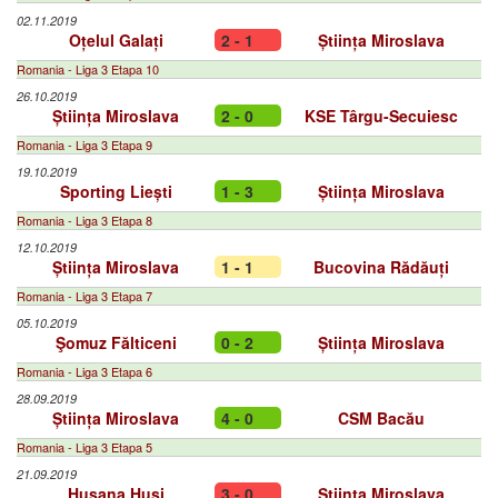
02.11.2019
Oțelul Galați
2 - 1
Știința Miroslava
Romania - Liga 3 Etapa 10
26.10.2019
Știința Miroslava
2 - 0
KSE Târgu-Secuiesc
Romania - Liga 3 Etapa 9
19.10.2019
Sporting Liești
1 - 3
Știința Miroslava
Romania - Liga 3 Etapa 8
12.10.2019
Știința Miroslava
1 - 1
Bucovina Rădăuți
Romania - Liga 3 Etapa 7
05.10.2019
Şomuz Fălticeni
0 - 2
Știința Miroslava
Romania - Liga 3 Etapa 6
28.09.2019
Știința Miroslava
4 - 0
CSM Bacău
Romania - Liga 3 Etapa 5
21.09.2019
Huşana Huşi
3 - 0
Știința Miroslava