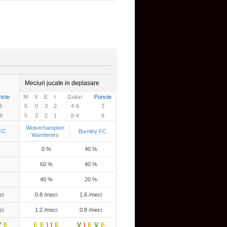
Meciuri jucate in deplasare
ncte
M
V
E
I
Goluri
Puncte
5
5
0
3
2
4-6
3
9
5
2
2
1
8-4
8
Wolverhampton
 FC
Burnley FC
Wanderers
0 %
40 %
60 %
40 %
40 %
20 %
ci
0.8 /meci
1.6 /meci
ci
1.2 /meci
0.8 /meci
V
E
E
E
I
I
E
V
I
E
V
E