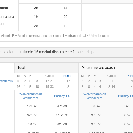
ament:
20
19
ment acasa:
19
20
ent
20
19
Victorii; E = Meciuri terminate cu scor egal; I = Infrangeri; Uj = Ultimele jucate;
ltatelor din ultimele 16 meciuri disputate de fiecare echipa:
Total
Meciuri jucate acasa
M
V
E
I
Goluri
Puncte
M
V
E
I
Goluri
Pun
anderers
16
2
6
8
12-27
12
8
2
3
3
9-11
9
16
1
5
10
15-33
8
8
0
4
4
8-14
4
Wolverhampton
Wolverhampton
Burnley FC
Burnley F
Wanderers
Wanderers
12.5 %
6.25 %
25 %
0 %
37.5 %
31.25 %
37.5 %
50 %
50 %
62.5 %
37.5 %
50 %