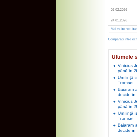
02.02.2026
24.01.2026
Mai multe rezulta
Comparatii intre ech
Ultimele s
Vinícius J
până în 2
Umilință i
Tromsø
Baiaram a 
decide în
Vinícius J
până în 2
Umilință i
Tromsø
Baiaram a 
decide în