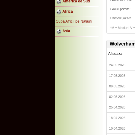
Goluri marcate:
America de Sud
Goluri primite:
Africa
Ultimele jucate:
Cupa Africii pe Natiuni
*M = Meciuri; V = 
Asia
Wolverham
Afiseaza:
24.05.2026
17.05.2026
09.05.2026
02.05.2026
25.04.2026
18.04.2026
10.04.2026