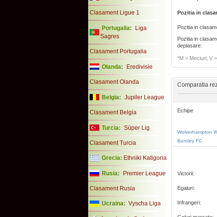
Clasament Ligue 1
Pozitia in clas
Pozitia in clasa
Portugalia:
Liga
Sagres
Pozitia in clasam
deplasare:
Clasament Portugalia
*M = Meciuri; V = 
Olanda:
Eredivisie
Clasament Olanda
Comparatia rezu
Belgia:
Jupiler League
Echipe
Clasament Belgia
Turcia:
Süper Lig
Wolverhampton W
Burnley FC
Clasament Turcia
Grecia:
Ethniki Katigoria
Rusia:
Premier League
Victorii:
Clasament Rusia
Egaluri:
Infrangeri:
Ucraina:
Vyscha Liga