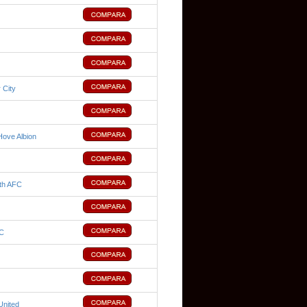
 City
Hove Albion
th AFC
FC
nited