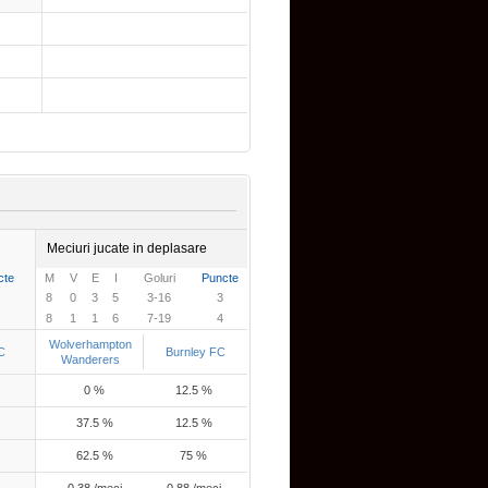
Meciuri jucate in deplasare
cte
M
V
E
I
Goluri
Puncte
8
0
3
5
3-16
3
8
1
1
6
7-19
4
Wolverhampton
C
Burnley FC
Wanderers
0 %
12.5 %
37.5 %
12.5 %
62.5 %
75 %