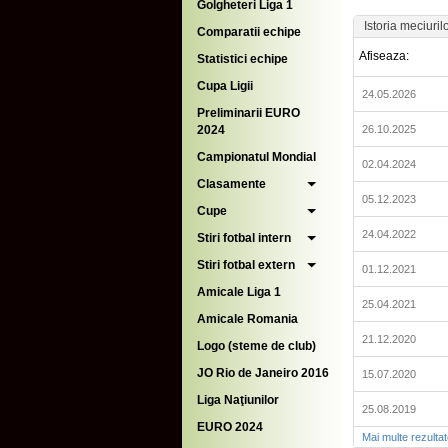
Golgheteri Liga 1
Istoria meciuril
Comparatii echipe
Afiseaza:
Statistici echipe
Cupa Ligii
24.05.2026
Preliminarii EURO
2024
26.10.2025
Campionatul Mondial
02.04.2024
Clasamente
05.12.2023
Cupe
24.04.2022
Stiri fotbal intern
Stiri fotbal extern
01.12.2021
Amicale Liga 1
25.04.2021
Amicale Romania
21.12.2020
Logo (steme de club)
JO Rio de Janeiro 2016
15.07.2020
Liga Naţiunilor
25.08.2019
EURO 2024
Mai multe rezulta