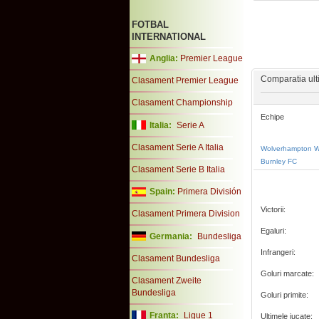
FOTBAL
INTERNATIONAL
Anglia:
Premier League
Comparatia ult
Clasament Premier League
Clasament Championship
Echipe
Italia:
Serie A
Clasament Serie A Italia
Wolverhampton W
Burnley FC
Clasament Serie B Italia
Spain:
Primera División
Victorii:
Clasament Primera Division
Egaluri:
Germania:
Bundesliga
Infrangeri:
Clasament Bundesliga
Goluri marcate:
Clasament Zweite
Bundesliga
Goluri primite:
Franta:
Ligue 1
Ultimele jucate: