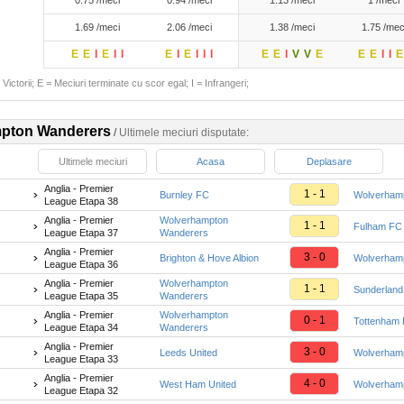
0.75 /meci
0.94 /meci
1.13 /meci
1 /meci
1.69 /meci
2.06 /meci
1.38 /meci
1.75 /mec
E
E
I
E
I
I
E
I
E
I
I
I
E
E
I
V
V
E
E
E
I
I
E
Victorii; E = Meciuri terminate cu scor egal; I = Infrangeri;
pton Wanderers
/
Ultimele meciuri disputate:
Ultimele meciuri
Acasa
Deplasare
Anglia - Premier
1 - 1
Burnley FC
Wolverham
League Etapa 38
Anglia - Premier
Wolverhampton
1 - 1
Fulham FC
League Etapa 37
Wanderers
Anglia - Premier
3 - 0
Brighton & Hove Albion
Wolverham
League Etapa 36
Anglia - Premier
Wolverhampton
1 - 1
Sunderlan
League Etapa 35
Wanderers
Anglia - Premier
Wolverhampton
0 - 1
Tottenham 
League Etapa 34
Wanderers
Anglia - Premier
3 - 0
Leeds United
Wolverham
League Etapa 33
Anglia - Premier
4 - 0
West Ham United
Wolverham
League Etapa 32