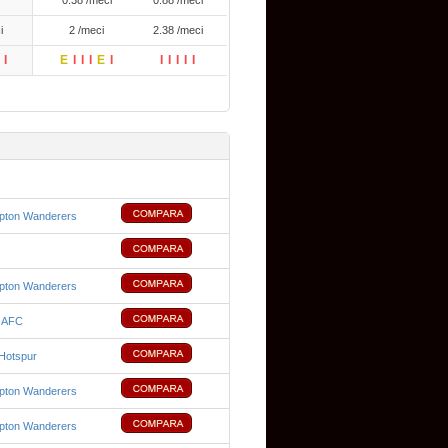
0.38 /meci
0.88 /meci
i
2 /meci
2.38 /meci
I
E
I
I
I
E
I
I
I
I
I
I
pton Wanderers
pton Wanderers
d AFC
Hotspur
pton Wanderers
pton Wanderers