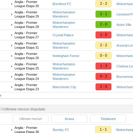
Anglia - Premier
2 - 2
Brentford FC
Wolverham
League Etapa 30
Anglia - Premier
Wolverhampton
2 - 1
Liverpool 
League Etapa 29
Wanderers
Anglia - Premier
Wolverhampton
2 - 0
Aston Villa
League Etapa 28
Wanderers
Anglia - Premier
1 - 0
Crystal Palace
Wolverham
League Etapa 27
Anglia - Premier
Wolverhampton
2 - 2
Arsenal Lo
League Etapa 31
Wanderers
Anglia - Premier
0 - 0
Nottingham Forest
Wolverham
League Etapa 26
Anglia - Premier
Wolverhampton
1 - 3
Chelsea Lo
League Etapa 25
Wanderers
Anglia - Premier
Wolverhampton
0 - 2
Bournemou
League Etapa 24
Wanderers
Anglia - Premier
2 - 0
Manchester City
Wolverham
League Etapa 23
te
C
/
Ultimele meciuri disputate:
Ultimele meciuri
Acasa
Deplasare
Anglia - Premier
1 - 1
Burnley FC
Wolverham
League Etapa 38