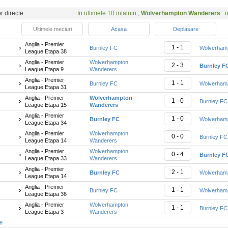
or directe
In ultimele 10 intalniri ,
Wolverhampton Wanderers
: o
Ultimele meciuri
Acasa
Deplasare
Anglia - Premier
1 - 1
Burnley FC
Wolverham
League Etapa 38
Anglia - Premier
Wolverhampton
2 - 3
Burnley F
League Etapa 9
Wanderers
Anglia - Premier
1 - 1
Burnley FC
Wolverham
League Etapa 31
Anglia - Premier
Wolverhampton
1 - 0
Burnley FC
League Etapa 15
Wanderers
Anglia - Premier
1 - 0
Burnley FC
Wolverham
League Etapa 34
Anglia - Premier
Wolverhampton
0 - 0
Burnley FC
League Etapa 14
Wanderers
Anglia - Premier
Wolverhampton
0 - 4
Burnley F
League Etapa 33
Wanderers
Anglia - Premier
2 - 1
Burnley FC
Wolverham
League Etapa 14
Anglia - Premier
1 - 1
Burnley FC
Wolverham
League Etapa 36
Anglia - Premier
Wolverhampton
1 - 1
Burnley FC
League Etapa 3
Wanderers
te