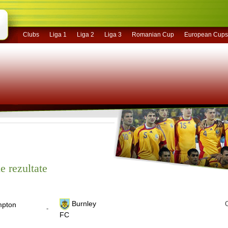
Clubs
Liga 1
Liga 2
Liga 3
Romanian Cup
European Cups
e rezultate
Burnley
C
mpton
-
FC