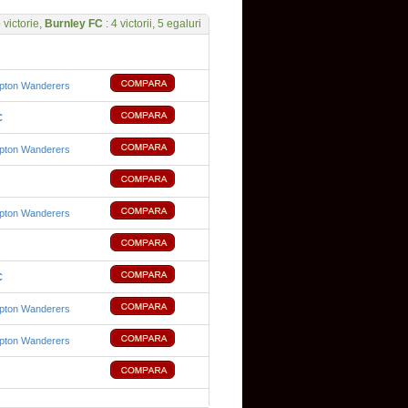
 victorie,
Burnley FC
: 4 victorii, 5 egaluri
pton Wanderers
C
pton Wanderers
pton Wanderers
C
pton Wanderers
pton Wanderers