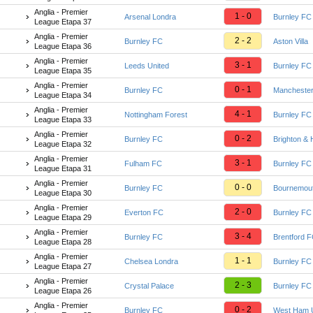
Anglia - Premier
1 - 0
Arsenal Londra
Burnley FC
League Etapa 37
Anglia - Premier
2 - 2
Burnley FC
Aston Villa
League Etapa 36
Anglia - Premier
3 - 1
Leeds United
Burnley FC
League Etapa 35
Anglia - Premier
0 - 1
Burnley FC
Manchester
League Etapa 34
Anglia - Premier
4 - 1
Nottingham Forest
Burnley FC
League Etapa 33
Anglia - Premier
0 - 2
Burnley FC
Brighton & 
League Etapa 32
Anglia - Premier
3 - 1
Fulham FC
Burnley FC
League Etapa 31
Anglia - Premier
0 - 0
Burnley FC
Bournemou
League Etapa 30
Anglia - Premier
2 - 0
Everton FC
Burnley FC
League Etapa 29
Anglia - Premier
3 - 4
Burnley FC
Brentford 
League Etapa 28
Anglia - Premier
1 - 1
Chelsea Londra
Burnley FC
League Etapa 27
Anglia - Premier
2 - 3
Crystal Palace
Burnley FC
League Etapa 26
Anglia - Premier
0 - 2
Burnley FC
West Ham U