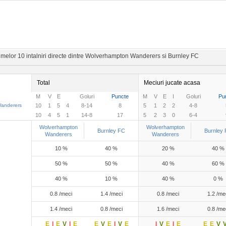
imelor 10 intalniri directe dintre Wolverhampton Wanderers si Burnley FC
Total
Meciuri jucate acasa
M
V
E
Goluri
Puncte
M
V
E
I
Goluri
Pu
anderers
10
1
5
4
8-14
8
5
1
2
2
4-8
10
4
5
1
14-8
17
5
2
3
0
6-4
Wolverhampton
Wolverhampton
Burnley FC
Burnley
Wanderers
Wanderers
10 %
40 %
20 %
40 %
50 %
50 %
40 %
60 %
40 %
10 %
40 %
0 %
0.8 /meci
1.4 /meci
0.8 /meci
1.2 /me
1.4 /meci
0.8 /meci
1.6 /meci
0.8 /me
E
I
E
V
I
E
E
V
E
I
V
E
I
V
E
I
E
E
E
V