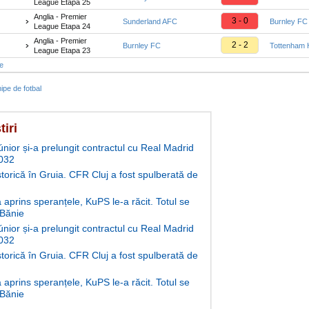
League Etapa 25
Anglia - Premier
3 - 0
Sunderland AFC
Burnley FC
League Etapa 24
Anglia - Premier
2 - 2
Burnley FC
Tottenham 
League Etapa 23
te
ipe de fotbal
tiri
únior și-a prelungit contractul cu Real Madrid
032
storică în Gruia. CFR Cluj a fost spulberată de
aprins speranțele, KuPS le-a răcit. Totul se
 Bănie
únior și-a prelungit contractul cu Real Madrid
032
storică în Gruia. CFR Cluj a fost spulberată de
aprins speranțele, KuPS le-a răcit. Totul se
 Bănie