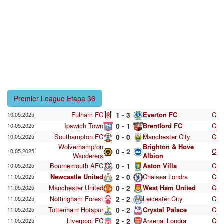
Premier League Etapa 36
Fulham FC
1 - 3
Everton FC
C
10.05.2025
Ipswich Town
0 - 1
Brentford FC
C
10.05.2025
Southampton FC
0 - 0
Manchester City
C
10.05.2025
Wolverhampton
Brighton & Hove
0 - 2
C
10.05.2025
Wanderers
Albion
Bournemouth AFC
0 - 1
Aston Villa
C
10.05.2025
Newcastle United
2 - 0
Chelsea Londra
C
11.05.2025
Manchester United
0 - 2
West Ham United
C
11.05.2025
Nottingham Forest
2 - 2
Leicester City
C
11.05.2025
Tottenham Hotspur
0 - 2
Crystal Palace
C
11.05.2025
Liverpool FC
2 - 2
Arsenal Londra
C
11.05.2025