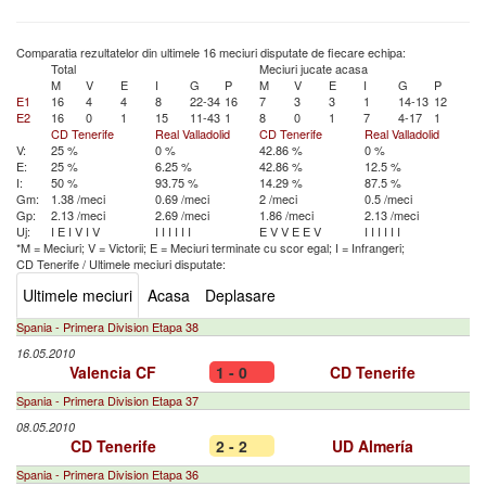
Comparatia rezultatelor din ultimele 16 meciuri disputate de fiecare echipa:
Total
Meciuri jucate acasa
M
V
E
I
G
P
M
V
E
I
G
P
E1
16
4
4
8
22-34
16
7
3
3
1
14-13
12
E2
16
0
1
15
11-43
1
8
0
1
7
4-17
1
CD Tenerife
Real Valladolid
CD Tenerife
Real Valladolid
V:
25 %
0 %
42.86 %
0 %
E:
25 %
6.25 %
42.86 %
12.5 %
I:
50 %
93.75 %
14.29 %
87.5 %
Gm:
1.38 /meci
0.69 /meci
2 /meci
0.5 /meci
Gp:
2.13 /meci
2.69 /meci
1.86 /meci
2.13 /meci
Uj:
I
E
I
V
I
V
I
I
I
I
I
I
E
V
V
E
E
V
I
I
I
I
I
I
*M = Meciuri; V = Victorii; E = Meciuri terminate cu scor egal; I = Infrangeri;
CD Tenerife
/
Ultimele meciuri disputate:
Ultimele meciuri
Acasa
Deplasare
Spania - Primera Division Etapa 38
16.05.2010
Valencia CF
1 - 0
CD Tenerife
Spania - Primera Division Etapa 37
08.05.2010
CD Tenerife
2 - 2
UD Almería
Spania - Primera Division Etapa 36