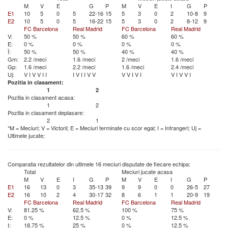
M
V
E
G
P
M
V
E
I
G
P
E1
10
5
0
5
22-16
15
5
3
0
2
10-8
9
E2
10
5
0
5
16-22
15
5
3
0
2
8-12
9
FC Barcelona
Real Madrid
FC Barcelona
Real Madrid
V:
50 %
50 %
60 %
60 %
E:
0 %
0 %
0 %
0 %
Î:
50 %
50 %
40 %
40 %
Gm:
2.2 /meci
1.6 /meci
2 /meci
1.6 /meci
Gp:
1.6 /meci
2.2 /meci
1.6 /meci
2.4 /meci
Uj:
V
I
V
V
I
I
I
V
I
I
V
V
V
V
I
V
I
V
I
V
V
I
Pozitia in clasament:
1
2
Pozitia in clasament acasa:
1
2
Pozitia in clasament deplasare:
2
1
*M = Meciuri; V = Victorii; E = Meciuri terminate cu scor egal; I = Infrangeri; Uj =
Ultimele jucate;
Comparatia rezultatelor din ultimele 16 meciuri disputate de fiecare echipa:
Total
Meciuri jucate acasa
M
V
E
I
G
P
M
V
E
I
G
P
E1
16
13
0
3
35-13
39
9
9
0
0
26-5
27
E2
16
10
2
4
30-17
32
8
6
1
1
20-9
19
FC Barcelona
Real Madrid
FC Barcelona
Real Madrid
V:
81.25 %
62.5 %
100 %
75 %
E:
0 %
12.5 %
0 %
12.5 %
I:
18.75 %
25 %
0 %
12.5 %