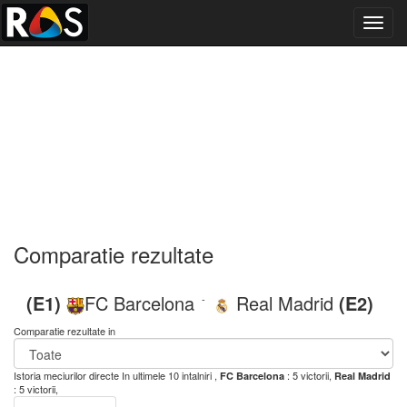
Toggl
navig
Comparatie rezultate
(E1)
FC Barcelona
Real Madrid
(E2)
-
Comparatie rezultate in
Istoria meciurilor directe
In ultimele 10 intalniri ,
: 5 victorii,
FC Barcelona
Real Madrid
: 5 victorii,