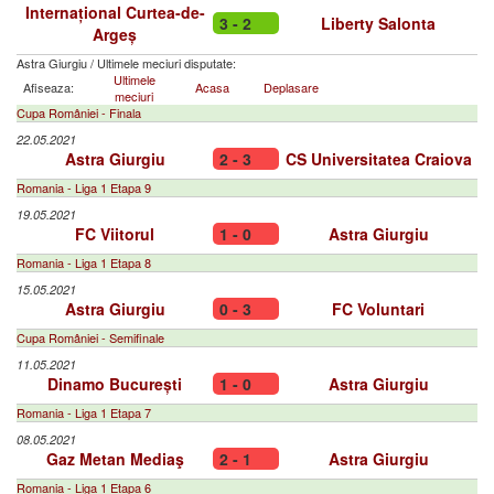
Internațional Curtea-de-
3 - 2
Liberty Salonta
Argeș
Astra Giurgiu
/
Ultimele meciuri disputate:
Ultimele
Afiseaza:
Acasa
Deplasare
meciuri
Cupa României - Finala
22.05.2021
Astra Giurgiu
2 - 3
CS Universitatea Craiova
Romania - Liga 1 Etapa 9
19.05.2021
FC Viitorul
1 - 0
Astra Giurgiu
Romania - Liga 1 Etapa 8
15.05.2021
Astra Giurgiu
0 - 3
FC Voluntari
Cupa României - Semifinale
11.05.2021
Dinamo București
1 - 0
Astra Giurgiu
Romania - Liga 1 Etapa 7
08.05.2021
Gaz Metan Mediaş
2 - 1
Astra Giurgiu
Romania - Liga 1 Etapa 6