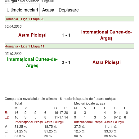
: nici o victorie, 1 egaluri
Giurgiu
Ultimele meciuri
Acasa
Deplasare
Romania - Liga 1 Etapa 28
16.04.2010
Internațional Curtea-de-
Astra Ploiești
1 - 1
Argeș
Romania - Liga 1 Etapa 11
25.10.2009
Internațional Curtea-de-
2 - 1
Astra Ploiești
Argeș
Comparatia rezultatelor din ultimele 16 meciuri disputate de fiecare echipa:
Total
Meciuri jucate acasa
M
V
E
I
G
P
M
V
E
I
G
P
E1
16
5
5
6
16-17
20
8
3
1
4
9-11
10
E2
16
3
5
8
11-17
14
9
1
3
5
6-12
6
Internațional Pitești
Astra Giurgiu
Internațional Pitești
Astra Giurgiu
V:
31.25 %
18.75 %
37.5 %
11.11 %
E:
31.25 %
31.25 %
12.5 %
33.33 %
I:
37.5 %
50 %
50 %
55.56 %