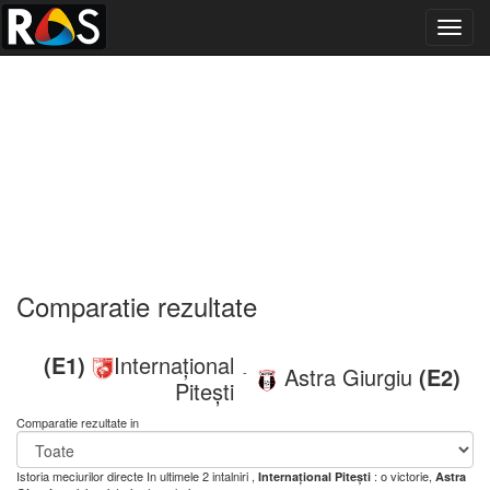
Toggl
navig
Comparatie rezultate
(E1)
Internațional
Astra Giurgiu
(E2)
-
Pitești
Comparatie rezultate in
Istoria meciurilor directe
In ultimele 2 intalniri ,
: o victorie,
Internațional Pitești
Astra