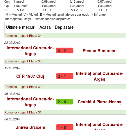
Gm:
1 /meci
0.69 /meci
1.13 /meci
0.67 /meci
Gp:
1.06 /meci
1.06 /meci
1.38 /meci
1.33 /meci
Uj:
I
I
V
I
V
I
I
I
I
I
I
I
I
V
I
V
I
V
I
I
I
I
I
E
*M = Meciuri; V = Victorii; E = Meciuri terminate cu scor egal; I = Infrangeri;
Internațional Pitești
/
Ultimele meciuri disputate:
Ultimele meciuri
Acasa
Deplasare
Romania - Liga 1 Etapa 34
22.05.2010
Internațional Curtea-de-
0 - 2
Steaua București
Argeș
Romania - Liga 1 Etapa 33
15.05.2010
Internațional Curtea-de-
CFR 1907 Cluj
2 - 1
Argeș
Romania - Liga 1 Etapa 32
09.05.2010
Internațional Curtea-de-
2 - 0
Ceahlăul Piatra-Neamț
Argeș
Romania - Liga 1 Etapa 31
06.05.2010
Internațional Curtea-de-
Unirea Urziceni
1 - 0