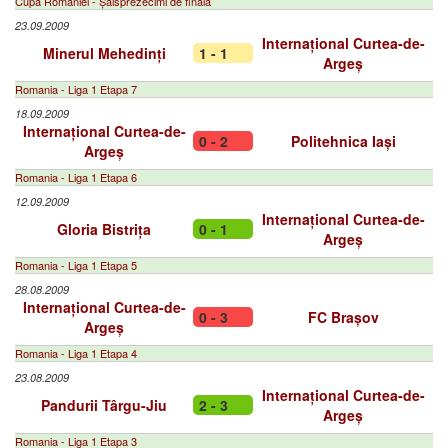
Cupa României - Șaisprezecimi de finală
23.09.2009
Internațional Curtea-de-
Minerul Mehedinți
1 - 1
Argeș
Romania - Liga 1 Etapa 7
18.09.2009
Internațional Curtea-de-
0 - 2
Politehnica Iași
Argeș
Romania - Liga 1 Etapa 6
12.09.2009
Internațional Curtea-de-
Gloria Bistrița
0 - 1
Argeș
Romania - Liga 1 Etapa 5
28.08.2009
Internațional Curtea-de-
0 - 3
FC Brașov
Argeș
Romania - Liga 1 Etapa 4
23.08.2009
Internațional Curtea-de-
Pandurii Târgu-Jiu
2 - 3
Argeș
Romania - Liga 1 Etapa 3