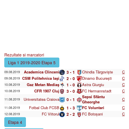
Rezultate si marcatori
Liga 1 2019-2020 Etapa 5
Academica Clinceni
3 - 1
Chindia Târgoviște
C
09.08.2019
CSM Politehnica Iaşi
2 - 0
Dinamo București
C
09.08.2019
Gaz Metan Mediaş
1 - 0
Astra Giurgiu
C
10.08.2019
CFR 1907 Cluj
3 - 0
FC Hermannstadt
C
10.08.2019
Sepsi Sfântu
Universitatea Craiova
0 - 1
C
11.08.2019
Gheorghe
Fotbal Club FCSB
1 - 3
FC Voluntari
C
11.08.2019
FC Viitorul
2 - 2
FC Botoșani
C
12.08.2019
Etapa 4