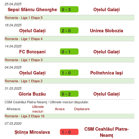
25.04.2025
Sepsi Sfântu Gheorghe
0 - 3
Oțelul Galați
Romania - Liga 1 Etapa 5
18.04.2025
Oțelul Galați
2 - 0
Unirea Slobozia
Romania - Liga 1 Etapa 4
14.04.2025
FC Botoșani
0 - 1
Oțelul Galați
Romania - Liga 1 Etapa 3
04.04.2025
Oțelul Galați
1 - 0
Politehnica Iaşi
Romania - Liga 1 Etapa 2
31.03.2025
Gloria Buzău
0 - 2
Oțelul Galați
CSM Ceahlăul Piatra-Neamţ
/
Ultimele meciuri disputate:
Ultimele
Afiseaza:
Acasa
Deplasare
meciuri
Romania - Liga 3 Etapa 16
07.03.2020
CSM Ceahlăul Piatra-
Știința Miroslava
1 - 0
Neamţ