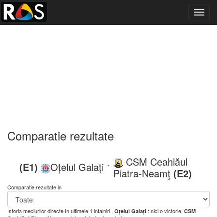
Toggl
navig
Comparatie rezultate
CSM Ceahlăul
(E1)
Oțelul Galați
-
Piatra-Neamţ
(E2)
Comparatie rezultate in
Istoria meciurilor directe
In ultimele 1 intalniri ,
: nici o victorie,
Oțelul Galați
CSM