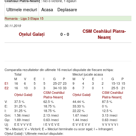
: nici o victorie, 1 egaluri
Ceahlăul Piatra-Neamţ
Ultimele meciuri
Acasa
Deplasare
Romania - Liga 3 Etapa 15
30.11.2019
CSM Ceahlăul Piatra-
Oțelul Galați
0 - 0
Neamţ
Comparatia rezultatelor din ultimele 16 meciuri disputate de fiecare echipa:
Total
Meciuri jucate acasa
M
V
E
I
G
P
M
V
E
I
G
P
E1
16
6
5
5
25-27
23
9
4
3
2
15-13
15
E2
16
10
3
3
34-10
33
8
7
0
1
25-5
21
CSM Ceahlăul
CSM Ceahlăul
Oțelul Galați
Oțelul Galați
Piatra-Neamţ
Piatra-Neamţ
V:
37.5 %
62.5 %
44.44 %
87.5 %
E:
31.25 %
18.75 %
33.33 %
0 %
I:
31.25 %
18.75 %
22.22 %
12.5 %
Gm:
1.56 /meci
2.13 /meci
1.67 /meci
3.13 /meci
Gp:
1.69 /meci
0.63 /meci
1.44 /meci
0.63 /meci
Uj:
E
E
V
V
V
E
I
E
V
E
V
E
E
V
V
E
V
V
V
V
V
V
V
I
*M = Meciuri; V = Victorii; E = Meciuri terminate cu scor egal; I = Infrangeri;
Oțelul Galați
/
Ultimele meciuri disputate: