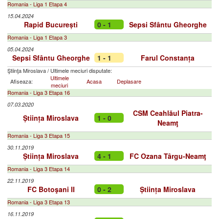
Romania - Liga 1 Etapa 4
15.04.2024
Rapid București
0 - 1
Sepsi Sfântu Gheorghe
Romania - Liga 1 Etapa 3
05.04.2024
Sepsi Sfântu Gheorghe
1 - 1
Farul Constanța
Ştiinţa Miroslava
/
Ultimele meciuri disputate:
Ultimele
Afiseaza:
Acasa
Deplasare
meciuri
Romania - Liga 3 Etapa 16
07.03.2020
CSM Ceahlăul Piatra-
Știința Miroslava
1 - 0
Neamţ
Romania - Liga 3 Etapa 15
30.11.2019
Știința Miroslava
4 - 1
FC Ozana Târgu-Neamţ
Romania - Liga 3 Etapa 14
22.11.2019
FC Botoşani II
0 - 2
Știința Miroslava
Romania - Liga 3 Etapa 13
16.11.2019