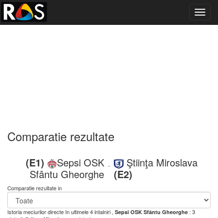
Toggl
navig
Comparatie rezultate
(E1)
Sepsi OSK
Ştiinţa Miroslava
-
Sfântu Gheorghe
(E2)
Comparatie rezultate in
Istoria meciurilor directe
In ultimele 4 intalniri ,
: 3
Sepsi OSK Sfântu Gheorghe