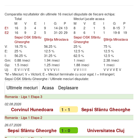
Comparatia rezultatelor din ultimele 16 meciuri disputate de fiecare echipa:
Total
Meciuri jucate acasa
M
V
E
I
G
P
M
V
E
I
G
P
E1
16
3
4
9
14-24
13
8
2
1
5
8-15
7
E2
16
9
2
5
31-20
29
8
6
1
1
19-8
19
Sepsi OSK Sfântu
Sepsi OSK Sfântu
Ştiinţa Miroslava
Ştiinţa Miroslava
Gheorghe
Gheorghe
V:
18.75 %
56.25 %
25 %
75 %
E:
25 %
12.5 %
12.5 %
12.5 %
I:
56.25 %
31.25 %
62.5 %
12.5 %
Gm:
0.88 /meci
1.94 /meci
1 /meci
2.38 /meci
Gp:
1.5 /meci
1.25 /meci
1.88 /meci
1 /meci
Uj:
E
V
I
I
V
E
V
V
V
V
I
I
V
V
I
I
I
I
V
V
V
V
E
V
*M = Meciuri; V = Victorii; E = Meciuri terminate cu scor egal; I = Infrangeri;
Sepsi OSK Sfântu Gheorghe
/
Ultimele meciuri disputate:
Ultimele meciuri
Acasa
Deplasare
Romania - Liga 1 Etapa 3
02.08.2026
Corvinul Hunedoara
1 - 1
Sepsi Sfântu Gheorghe
Romania - Liga 1 Etapa 2
26.07.2026
Sepsi Sfântu Gheorghe
1 - 0
Universitatea Cluj