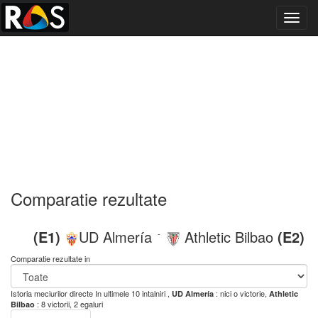
Toggl
navig
Comparatie rezultate
(E1)
UD Almería
Athletic Bilbao
(E2)
-
Comparatie rezultate in
Istoria meciurilor directe
In ultimele 10 intalniri ,
: nici o victorie,
UD Almería
Athletic
: 8 victorii, 2 egaluri
Bilbao