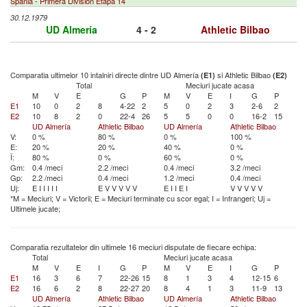
Spania - Primera Division Etapa 14
30.12.1979
UD Almería
4 - 2
Athletic Bilbao
Comparatia ultimelor 10 intalniri directe dintre UD Almería
si Athletic Bilbao
(E1)
(E2)
Total
Meciuri jucate acasa
M
V
E
G
P
M
V
E
I
G
P
E1
10
0
2
8
4-22
2
5
0
2
3
2-6
2
E2
10
8
2
0
22-4
26
5
5
0
0
16-2
15
UD Almería
Athletic Bilbao
UD Almería
Athletic Bilbao
V:
0 %
80 %
0 %
100 %
E:
20 %
20 %
40 %
0 %
Î:
80 %
0 %
60 %
0 %
Gm:
0.4 /meci
2.2 /meci
0.4 /meci
3.2 /meci
Gp:
2.2 /meci
0.4 /meci
1.2 /meci
0.4 /meci
Uj:
E
I
I
I
I
I
E
V
V
V
V
V
E
I
I
E
I
V
V
V
V
V
*M = Meciuri; V = Victorii; E = Meciuri terminate cu scor egal; I = Infrangeri; Uj =
Ultimele jucate;
Comparatia rezultatelor din ultimele 16 meciuri disputate de fiecare echipa:
Total
Meciuri jucate acasa
M
V
E
I
G
P
M
V
E
I
G
P
E1
16
3
6
7
22-26
15
8
1
3
4
12-15
6
E2
16
6
2
8
22-27
20
8
4
1
3
11-9
13
UD Almería
Athletic Bilbao
UD Almería
Athletic Bilbao