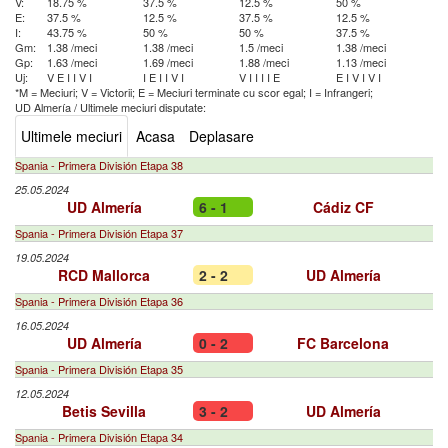
V:
18.75 %
37.5 %
12.5 %
50 %
E:
37.5 %
12.5 %
37.5 %
12.5 %
I:
43.75 %
50 %
50 %
37.5 %
Gm:
1.38 /meci
1.38 /meci
1.5 /meci
1.38 /meci
Gp:
1.63 /meci
1.69 /meci
1.88 /meci
1.13 /meci
Uj:
V
E
I
I
V
I
I
E
I
I
V
I
V
I
I
I
I
E
E
I
V
I
V
I
*M = Meciuri; V = Victorii; E = Meciuri terminate cu scor egal; I = Infrangeri;
UD Almería
/
Ultimele meciuri disputate:
Ultimele meciuri
Acasa
Deplasare
Spania - Primera División Etapa 38
25.05.2024
UD Almería
6 - 1
Cádiz CF
Spania - Primera División Etapa 37
19.05.2024
RCD Mallorca
2 - 2
UD Almería
Spania - Primera División Etapa 36
16.05.2024
UD Almería
0 - 2
FC Barcelona
Spania - Primera División Etapa 35
12.05.2024
Betis Sevilla
3 - 2
UD Almería
Spania - Primera División Etapa 34